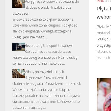
INNE
24 
Pielęgnacja włosów przedłużanych:
jak dbać o blask i trwałość bez
Płyta
uszkodzeń
wyko
Włosy przedłużane to piękny sposób na
uzyskanie wymarzonej długości i objętości,
Płyta M
ale ich pielęgnacja wymaga szczególnej
materiał
uwagi. Jeśli nie masz …
względu 
przystęp
Bezpieczny transport towarów
istotne 
Każdy z nas od czasu do czasu
korzysta z usług branżowych. Różne usługi
przez dłu
są nam potrzebne, nie ma co do …
Włosy po rozjaśnianiu: jak
diagnozować uszkodzenia i
skutecznie przywracać nawilżenie oraz blask
Włosy po rozjaśnianiu często stają się
bardziej podatne na uszkodzenia, co objawia
się łamaniem, rozdwajaniem końcówek oraz
puszeniem się. Aby …