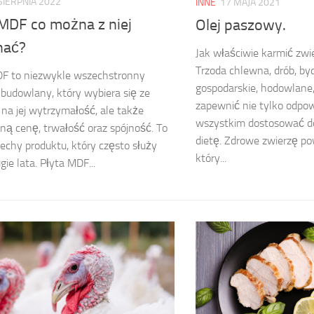
SIERPNIA 2022
INNE
17 MAJA 2021
 MDF co można z niej
Olej paszowy.
nać?
Jak właściwie karmić zw
Trzoda chlewna, drób, by
DF to niezwykle wszechstronny
gospodarskie, hodowlane
 budowlany, który wybiera się ze
zapewnić nie tylko odpow
na jej wytrzymałość, ale także
wszystkim dostosować d
ną cenę, trwałość oraz spójność. To
dietę. Zdrowe zwierzę po
cechy produktu, który często służy
który...
gie lata. Płyta MDF...