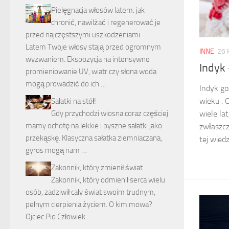
Pielęgnacja włosów latem: jak
chronić, nawilżać i regenerować je
przed najczęstszymi uszkodzeniami
Latem Twoje włosy stają przed ogromnym
INNE
26 
wyzwaniem. Ekspozycja na intensywne
Indyk 
promieniowanie UV, wiatr czy słona woda
mogą prowadzić do ich …
Indyk go
wieku . 
Sałatki na stół!
Gdy przychodzi wiosna coraz częściej
wiele lat
mamy ochotę na lekkie i pyszne sałatki jako
zwłaszcz
przekąskę. Klasyczna sałatka ziemniaczana,
tej wiedz
gyros mogą nam …
Zakonnik, który zmienił świat
Zakonnik, który odmienił serca wielu
osób, zadziwił cały świat swoim trudnym,
pełnym cierpienia życiem. O kim mowa?
Ojciec Pio Człowiek …