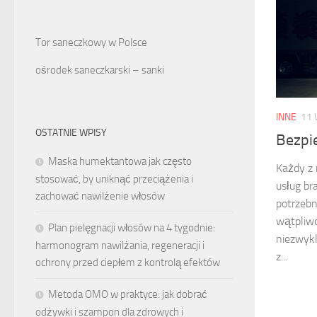
Tor saneczkowy w Polsce
ośrodek saneczkarski – sanki
INNE
11 
OSTATNIE WPISY
Bezpi
Maska humektantowa jak często
Każdy z 
stosować, by uniknąć przeciążenia i
usług br
zachować nawilżenie włosów
potrzebn
wątpliwo
Plan pielęgnacji włosów na 4 tygodnie:
niezwykl
harmonogram nawilżania, regeneracji i
z...
ochrony przed ciepłem z kontrolą efektów
Metoda OMO w praktyce: jak dobrać
odżywki i szampon dla zdrowych i