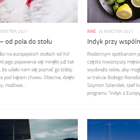
KWIETNIA 2021
INNE
26 KWIETNIA 2021
– od pola do stołu
Indyk przy wspól
ści na europejskich stołach od XVI
Rodzinnym spotkaniom p
Od jego pojawienia się minęło już tak
często towarzyszy mięso
, że udało nam się poznać go bliżej,
wyobraża sobie, aby mog
a pod kątem chowu. Obecnie, dzięki
w trakcie Bożego Narodz
y, możliwe...
Szymon Szlendak, szef ku
programu “Indyk z Europy.