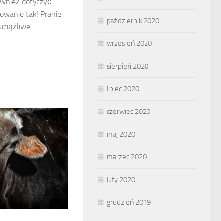
ównież dotyczyć
wanie tak! Pranie
październik 2020
ciążliwe...
wrzesień 2020
sierpień 2020
lipiec 2020
czerwiec 2020
maj 2020
marzec 2020
luty 2020
grudzień 2019