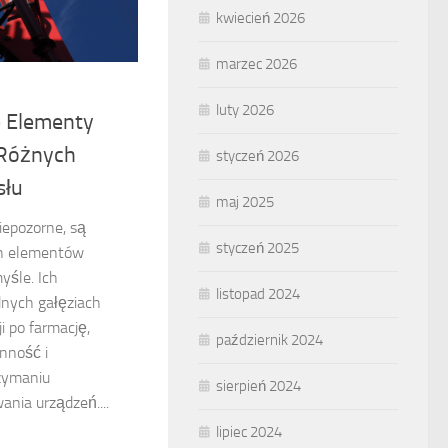
kwiecień 2026
marzec 2026
luty 2026
e Elementy
 Różnych
styczeń 2026
słu
maj 2025
niepozorne, są
styczeń 2025
ch elementów
yśle. Ich
listopad 2024
nych gałęziach
i po farmację,
październik 2024
nność i
rzymaniu
sierpień 2024
nia urządzeń....
lipiec 2024