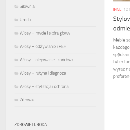
Siłownia
INNE
12 
Stylo
Uroda
odmie
Włosy – mycie i skóra głowy
Meble s
Włosy – odżywianie i PEH
każdego 
spędzamy
Włosy – olejowanie i końcówki
tylko fu
wyraz na
Włosy – rutyna i diagnoza
preferen
Włosy – stylizacja i ochrona
Zdrowie
ZDROWIE I URODA