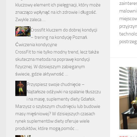
zainter
kluczowy element ich pielęgnacji, który może
malownic
znacząco wpłynąć na ich zdrowie i długość.
miejscow
Zwykle zaleca …
przyjrzy
Crossfit kluczem do dobrej kondycji
technolo
– trening na kondycję Poznań.
postrzeg
Ćwiczenia kondycyjne
CrossFit to nie tylko modny trend, lecz także
skuteczna metoda na poprawę kondycji
fizycznej. W dzisiejszym zabieganym
świecie, gdzie aktywność …
Przyspiesz swoje chudnięcie –
Najtańsze odżywki na spalanie tłuszczu
i na masę, suplementy diety Gdańsk.
Marzysz o szybszym chudnięciu lub budowie
masy mięśniowej? W dzisiejszych czasach
rynek suplementów diety oferuje wiele
produktów, które mogą pomóc …