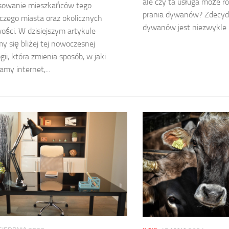
ale czy ta usługa może r
esowanie mieszkańców tego
prania dywanów? Zdecydo
zego miasta oraz okolicznych
dywanów jest niezwykle u
ości. W dzisiejszym artykule
my się bliżej tej nowoczesnej
gii, która zmienia sposób, w jaki
amy internet,...