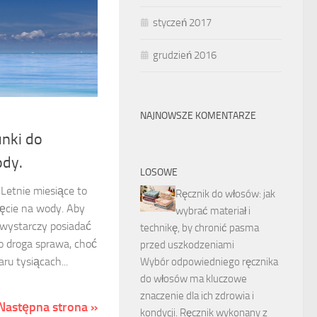
styczeń 2017
grudzień 2016
NAJNOWSZE KOMENTARZE
nki do
ody.
LOSOWE
 Letnie miesiące to
Ręcznik do włosów: jak
ięcie na wody. Aby
wybrać materiał i
, wystarczy posiadać
technikę, by chronić pasma
to droga sprawa, choć
przed uszkodzeniami
ru tysiącach...
Wybór odpowiedniego ręcznika
do włosów ma kluczowe
znaczenie dla ich zdrowia i
Następna strona »
kondycji. Ręcznik wykonany z