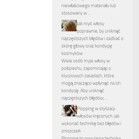
niewłaściwego materiału lub
stosowany w …
Jak myć włosy
poprawnie, by uniknąć
najczęstszych błędów i zadbać o
skórę głowy oraz kondycję
kosmyków
Wiele osób myje włosy w
pośpiechu, zapominając o
kluczowych zasadach, które
mogą znacząco wpłynąć na ich
kondycję. Aby uniknąć
najczęstszych błędów, …
Plopping w stylizacji
włosów kręconych: jak
wykonać technikę bez błędów i
zniszczeń
Plopping to popularna technika