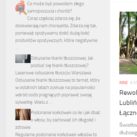
Co może być powodem złego
samopoczucia i chorób?
Coraz częściej zdarza się, że
doskwierają nam chorejelita. Zdarza się tak,
ponieważ spożywamy dość dużą ilość
produktów spożywczych, które negatywnie
…
Odsysanie tkanki tłuszczowej. Jak
pozbyć się tkanki tłuszczowej?
Laserowe odsysanie tłuszczu Warszawa
Odsysanie tkanki tłuszczowej to temat, który
INNE
9 S
w ostatnich latach zyskuje na popularności
Rewol
wśród osób pragnących poprawić swoją
Lubli
sylwetkę. Wielu z …
Łączn
Podcinanie końcówek co ile i jak dbać
o włosy, by zachować ich długość i
Światłow
zdrowie
dłuższeg
Regularne podcinanie końcówek włosów to