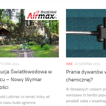
TYCZNIA 2024
INNE
26 SIERPNIA 2022
ucja Światłowodowa w
Pranie dywanów w
ńcu – Nowy Wymiar
chemicznej?
ości
W dzisiejszych czasach pr
warszawa to bardzo popu
ód Lubliniec to temat, który od
poradzić sobie z wszelkie
o czasu budzi ogromne