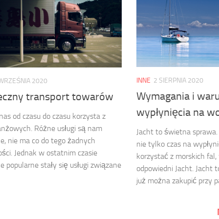
INNE
2 SIERPNIA 2020
WRZEŚNIA 2020
Wymagania i waru
eczny transport towarów
wypłynięcia na w
nas od czasu do czasu korzysta z
anżowych. Różne usługi są nam
Jacht to świetna sprawa.
e, nie ma co do tego żadnych
nie tylko czas na wypłyn
ści. Jednak w ostatnim czasie
korzystać z morskich fal
e popularne stały się usługi związane
odpowiedni Jacht. Jacht 
już można zakupić przy pa