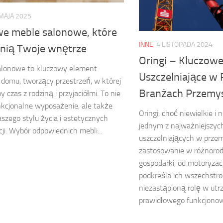
MAJA 2025
we meble salonowe, które
INNE
4 LISTOPADA 2024
nią Twoje wnętrze
Oringi – Kluczow
alonowe to kluczowy element
Uszczelniające w
domu, tworzący przestrzeń, w której
Branżach Przemy
 czas z rodziną i przyjaciółmi. To nie
nkcjonalne wyposażenie, ale także
Oringi, choć niewielkie i 
szego stylu życia i estetycznych
jednym z najważniejszy
cji. Wybór odpowiednich mebli...
uszczelniających w przem
zastosowanie w różnorod
gospodarki, od motoryzacj
podkreśla ich wszechstro
niezastąpioną rolę w ut
prawidłowego funkcjonowa