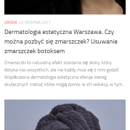
URODA
22 SIERPNIA 2017
Dermatologia estetyczna Warszawa. Czy
można pozbyć się zmarszczek? Usuwanie
zmarszczek botoksem
Zmarszczki to naturalny efekt starzenia się skóry, który
dotyka nas wszystkich, ale nie każdy musi się z nimi godzić.
Współczesna dermatologia estetyczna oferuje szereg
skutecznych metod, które mogą pomóc w ich redukcji, w tym...