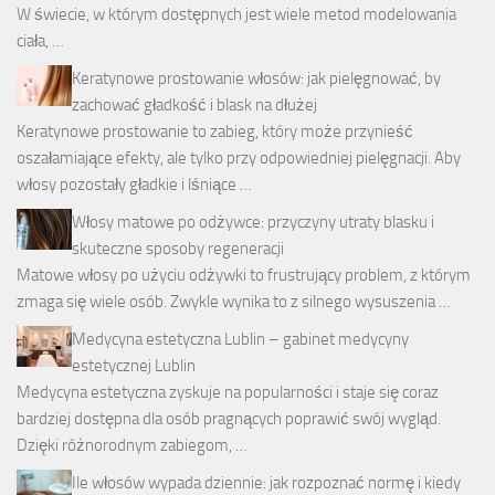
W świecie, w którym dostępnych jest wiele metod modelowania
ciała, …
Keratynowe prostowanie włosów: jak pielęgnować, by
zachować gładkość i blask na dłużej
Keratynowe prostowanie to zabieg, który może przynieść
oszałamiające efekty, ale tylko przy odpowiedniej pielęgnacji. Aby
włosy pozostały gładkie i lśniące …
Włosy matowe po odżywce: przyczyny utraty blasku i
skuteczne sposoby regeneracji
Matowe włosy po użyciu odżywki to frustrujący problem, z którym
zmaga się wiele osób. Zwykle wynika to z silnego wysuszenia …
Medycyna estetyczna Lublin – gabinet medycyny
estetycznej Lublin
Medycyna estetyczna zyskuje na popularności i staje się coraz
bardziej dostępna dla osób pragnących poprawić swój wygląd.
Dzięki różnorodnym zabiegom, …
Ile włosów wypada dziennie: jak rozpoznać normę i kiedy