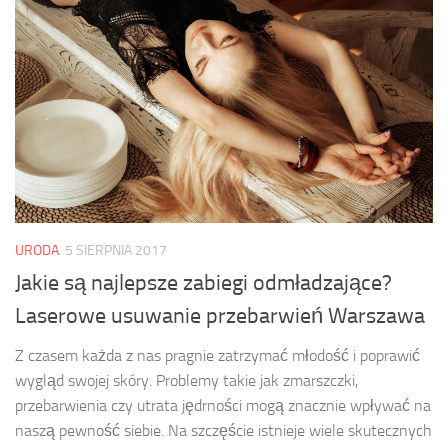
URODA
5 SIERPNIA 2017
Jakie są najlepsze zabiegi odmładzające?
Laserowe usuwanie przebarwień Warszawa
Z czasem każda z nas pragnie zatrzymać młodość i poprawić
wygląd swojej skóry. Problemy takie jak zmarszczki,
przebarwienia czy utrata jędrności mogą znacznie wpływać na
naszą pewność siebie. Na szczęście istnieje wiele skutecznych