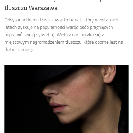
tłuszczu Warszawa
Odsysanie tkanki tłuszczowej to temat, który w ostatnich
latach zyskuje na popularności wśród osób pragnących
poprawić swoją sylwetkę. Wielu z nas boryka się z
miejscowym nagromadzeniem tłuszczu, które oporne jest na
diety i treningi....