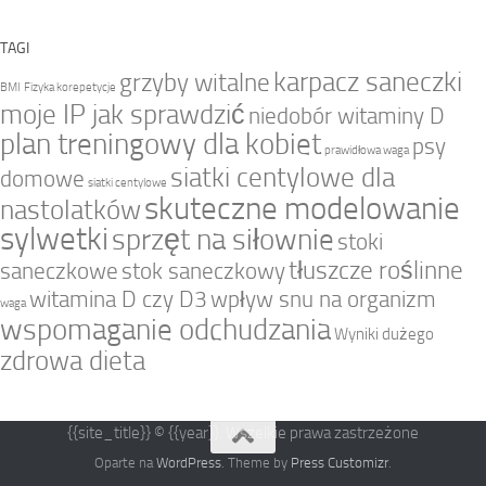
TAGI
karpacz saneczki
grzyby witalne
BMI
Fizyka korepetycje
moje IP jak sprawdzić
niedobór witaminy D
plan treningowy dla kobiet
psy
prawidłowa waga
siatki centylowe dla
domowe
siatki centylowe
skuteczne modelowanie
nastolatków
sylwetki
sprzęt na siłownie
stoki
tłuszcze roślinne
saneczkowe
stok saneczkowy
witamina D czy D3
wpływ snu na organizm
waga
wspomaganie odchudzania
Wyniki dużego
zdrowa dieta
{{site_title}} © {{year}}. Wszelkie prawa zastrzeżone
Oparte na
WordPress
. Theme by
Press Customizr
.