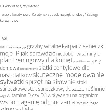
Dekoloryzacja, czy warto?
Terapie keratynowe. Keratyna- sposób na piękne włosy? Zabiegi
keratynowe
TAGI
karpacz saneczki
grzyby witalne
BMI
Fizyka korepetycje
moje IP jak sprawdzić
niedobór witaminy D
plan treningowy dla kobiet
psy
prawidłowa waga
siatki centylowe dla
domowe
siatki centylowe
skuteczne modelowanie
nastolatków
sylwetki
sprzęt na siłownie
stoki
tłuszcze roślinne
saneczkowe
stok saneczkowy
witamina D czy D3
wpływ snu na organizm
waga
wspomaganie odchudzania
Wyniki dużego
zdrowa dieta