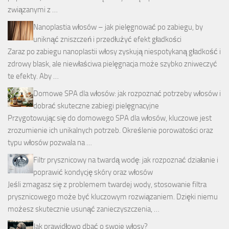
związanymi z …
Nanoplastia włosów – jak pielęgnować po zabiegu, by
uniknąć zniszczeń i przedłużyć efekt gładkości
Zaraz po zabiegu nanoplastii włosy zyskują niespotykaną gładkość i
zdrowy blask, ale niewłaściwa pielęgnacja może szybko zniweczyć
te efekty. Aby …
Domowe SPA dla włosów: jak rozpoznać potrzeby włosów i
dobrać skuteczne zabiegi pielęgnacyjne
Przygotowując się do domowego SPA dla włosów, kluczowe jest
zrozumienie ich unikalnych potrzeb. Określenie porowatości oraz
typu włosów pozwala na …
Filtr prysznicowy na twardą wodę: jak rozpoznać działanie i
poprawić kondycję skóry oraz włosów
Jeśli zmagasz się z problemem twardej wody, stosowanie filtra
prysznicowego może być kluczowym rozwiązaniem. Dzięki niemu
możesz skutecznie usunąć zanieczyszczenia, …
Jak prawidłowo dbać o swoje włosy?