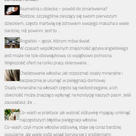
Asymetria u dziecka – powód do zmartwienia?
Rodzice, szczególnie cieszący się swoim pierwszym
dzieckiem, często martwią się zdrowiem swojego malucha o wiele
bardziej, niż powinni. Jest to …
Angielski – język, którym mówi świat
W czasach współczesnych znajomość języka angielskiego
jest może nie tyle obowiązkowa, co wyjątkowo pomocna.
Większość ofert na rynku pracy skierowana …
Chelatowanie włosów: jak rozpoznać osady mineralne i
bezpiecznie je usunąć w pielęgnacji domowej
Osady mineralne na włosach często są niedostrzegane, a ich
obecność może znacząco wpłynąć na kondycję naszych pasm. Jeśli
zauważasz, że …
Co-wash w praktyce: jak wybrać odżywkę myjącą i uniknąć
najczęstszych błędów pielęgnacji włosów
Co-wash, czyli mycie włosów odżywką, staje się coraz bardziej
popularne, ale wiele osób wciąż boryka się z problemami