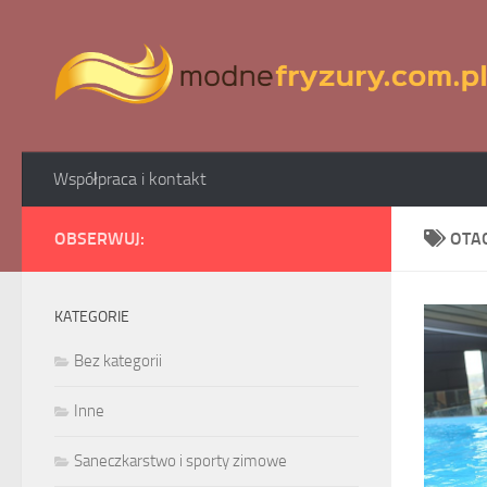
Skip to content
Współpraca i kontakt
OBSERWUJ:
OTA
KATEGORIE
Bez kategorii
Inne
Saneczkarstwo i sporty zimowe