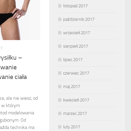
listopad 2017
październik 2017
wrzesień 2017
sierpień 2017
17
wysiłku –
lipiec 2017
owanie
czerwiec 2017
anie ciała
maj 2017
e, ale nie wiesz, od
kwiecień 2017
, w którym
etod modelowania
marzec 2017
zagubionym. Od
luty 2017
, każda technika ma