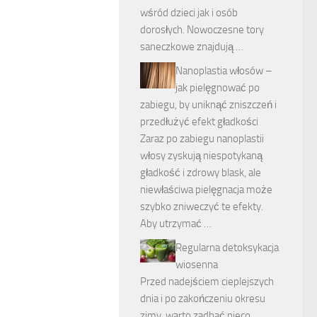
wśród dzieci jak i osób
dorosłych. Nowoczesne tory
saneczkowe znajdują …
Nanoplastia włosów –
jak pielęgnować po
zabiegu, by uniknąć zniszczeń i
przedłużyć efekt gładkości
Zaraz po zabiegu nanoplastii
włosy zyskują niespotykaną
gładkość i zdrowy blask, ale
niewłaściwa pielęgnacja może
szybko zniweczyć te efekty.
Aby utrzymać …
Regularna detoksykacja
wiosenna
Przed nadejściem cieplejszych
dnia i po zakończeniu okresu
zimy, warto zadbać nieco