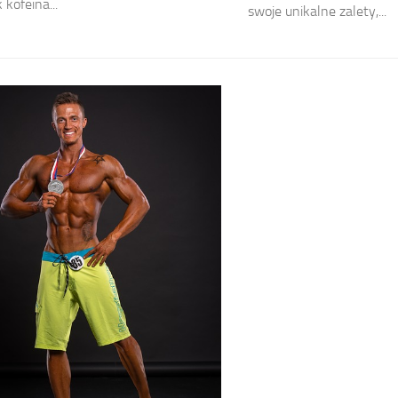
 kofeina...
swoje unikalne zalety,...