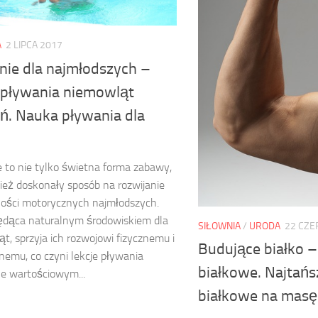
A
2 LIPCA 2017
nie dla najmłodszych –
e pływania niemowląt
ń. Nauka pływania dla
 to nie tylko świetna forma zabawy,
ież doskonały sposób na rozwijanie
ości motorycznych najmłodszych.
ędąca naturalnym środowiskiem dla
SIŁOWNIA
/
URODA
22 CZE
t, sprzyja ich rozwojowi fizycznemu i
Budujące białko 
nemu, co czyni lekcje pływania
białkowe. Najtań
e wartościowym...
białkowe na masę