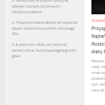
Metoda OMO w praktyce: jak dobrać
odżywki i szampon dla zdrowych i
nawilżonych włosów
SIŁOWNI
Przeproteinowanie włosów: jak rozpoznać
Przys
objawy i skutecznie przywrócić równowagę
PEH
Najta
tłusz
Łupież suchy i tłusty: jak rozpoznać
różnice i dobrać skuteczną pielęgnację skóry
diety
głowy
Marzysz 
masy mię
rynek su
produktó
tych cel
takie jak