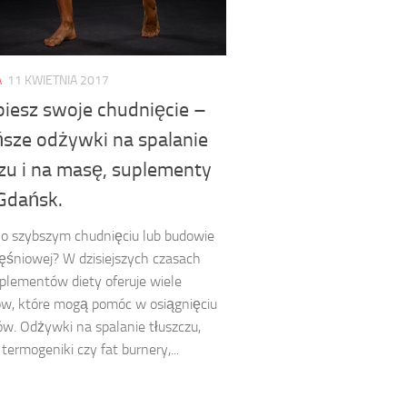
A
11 KWIETNIA 2017
piesz swoje chudnięcie –
ńsze odżywki na spalanie
czu i na masę, suplementy
 Gdańsk.
o szybszym chudnięciu lub budowie
śniowej? W dzisiejszych czasach
plementów diety oferuje wiele
w, które mogą pomóc w osiągnięciu
ów. Odżywki na spalanie tłuszczu,
 termogeniki czy fat burnery,...