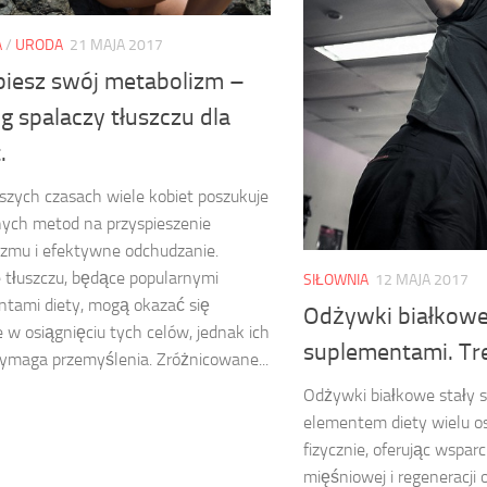
A
/
URODA
21 MAJA 2017
piesz swój metabolizm –
g spalaczy tłuszczu dla
.
jszych czasach wiele kobiet poszukuje
ych metod na przyspieszenie
zmu i efektywne odchudzanie.
 tłuszczu, będące popularnymi
SIŁOWNIA
12 MAJA 2017
tami diety, mogą okazać się
Odżywki białkowe
w osiągnięciu tych celów, jednak ich
suplementami. Tr
ymaga przemyślenia. Zróżnicowane...
Odżywki białkowe stały 
elementem diety wielu 
fizycznie, oferując wspa
mięśniowej i regeneracji