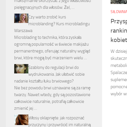
maksymalnie skorzystać z jego właściwości
pielęgnacyjnych dla włosów. Żel, …
SIŁOWNI
Czy warto zrobić kurs
Przys
microblanding? Kurs microbladingu
rankin
Warszawa
Microblading to technika, która zyskała
kobiet
ogromną popularność w świecie makijażu
W dzisie
permanentnego, oferując naturalny wygląd
brwi, które mogą być marzeniem wielu …
skuteczn
metaboli
Szablony do regulacji brwi do
Spalacze
wydrukowania. Jak ułatwić sobie
suplemen
nadanie kształtu łuku brwiowego?
pomocne 
Nie bez powodu brwi uznawane są za ramę
wybór w
twarzy. Nawet wtedy, gdy są pozostawione
całkowicie naturalnie, potrafią całkowicie
zmienić jej …
Włosy oklapnięte: jak rozpoznać
przyczyny i przywrócić im naturalną