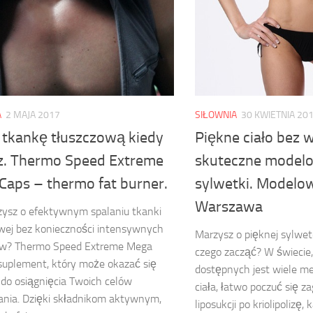
A
2 MAJA 2017
SIŁOWNIA
30 KWIETNIA 20
j tkankę tłuszczową kiedy
Piękne ciało bez 
z. Thermo Speed Extreme
skuteczne model
Caps – thermo fat burner.
sylwetki. Modelow
Warszawa
ysz o efektywnym spalaniu tkanki
wej bez konieczności intensywnych
Marzysz o pięknej sylwetc
ów? Thermo Speed Extreme Mega
czego zacząć? W świecie
suplement, który może okazać się
dostępnych jest wiele m
do osiągnięcia Twoich celów
ciała, łatwo poczuć się 
nia. Dzięki składnikom aktywnym,
liposukcji po kriolipolizę