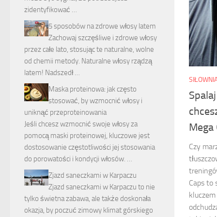
zidentyfikować …
5 sposobów na zdrowe włosy latem
Zachowaj szczęśliwe i zdrowe włosy
przez całe lato, stosując te naturalne, wolne
od chemii metody. Naturalne włosy rządzą
latem! Nadszedł …
SIŁOWNI
Maska proteinowa: jak często
Spala
stosować, by wzmocnić włosy i
chces
uniknąć przeproteinowania
Jeśli chcesz wzmocnić swoje włosy za
Mega 
pomocą maski proteinowej, kluczowe jest
Czy marz
dostosowanie częstotliwości jej stosowania
tłuszczo
do porowatości i kondycji włosów. …
trening
Zjazd saneczkami w Karpaczu
Caps to 
Zjazd saneczkami w Karpaczu to nie
kluczem 
tylko świetna zabawa, ale także doskonała
odchudza
okazja, by poczuć zimowy klimat górskiego