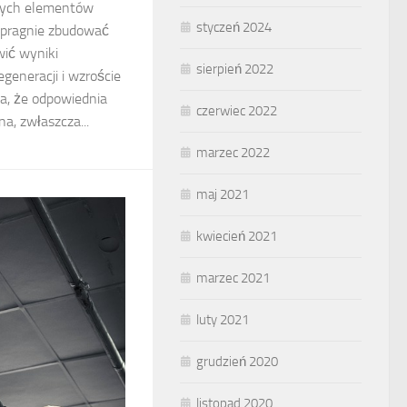
owych elementów
styczeń 2024
a pragnie zbudować
ić wyniki
sierpień 2022
egeneracji i wzroście
a, że odpowiednia
czerwiec 2022
na, zwłaszcza...
marzec 2022
maj 2021
kwiecień 2021
marzec 2021
luty 2021
grudzień 2020
listopad 2020