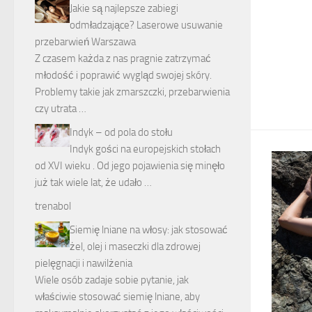
Jakie są najlepsze zabiegi
odmładzające? Laserowe usuwanie
przebarwień Warszawa
Z czasem każda z nas pragnie zatrzymać
młodość i poprawić wygląd swojej skóry.
Problemy takie jak zmarszczki, przebarwienia
czy utrata …
Indyk – od pola do stołu
Indyk gości na europejskich stołach
od XVI wieku . Od jego pojawienia się minęło
już tak wiele lat, że udało …
trenabol
Siemię lniane na włosy: jak stosować
żel, olej i maseczki dla zdrowej
pielęgnacji i nawilżenia
Wiele osób zadaje sobie pytanie, jak
właściwie stosować siemię lniane, aby