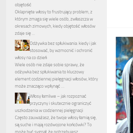
objętość
Oklapnięte włosy to frustrujący problem, z
którym zmaga się wiele osób, zwłaszcza w
okresach zimowych, kiedy objętość włosów
zdaje się …
Odżywka bez spłukiwania: kiedy i jak
stosować, by wzmocnić i ochronić
włosy na co dzień
Wiele osób nie zdaje sobie sprawy, że
odżywka bez spłukiwania to kluczowy
element codziennej pielęgnacji włosów, który
może znacząco wpłynąć …
Włosy łamliwe – jak rozpoznać
przyczyny i skutecznie ograniczyć
uszkodzenia w codziennej pielęgnacji
Często zauważasz, że twoje włosy łamią się,
są suche i mają rozdwojone końcówki? To
może być sygnał, że potrzebujesz