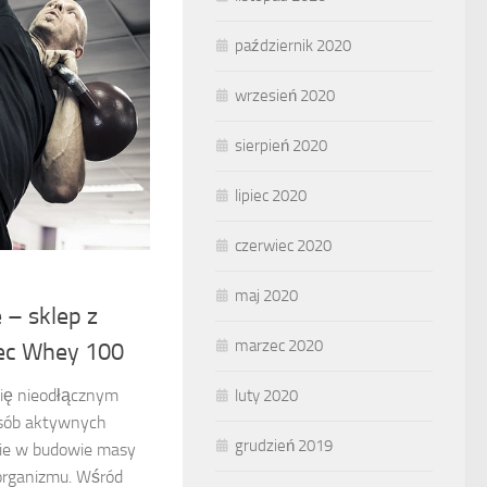
październik 2020
wrzesień 2020
sierpień 2020
lipiec 2020
czerwiec 2020
maj 2020
 – sklep z
marzec 2020
ec Whey 100
się nieodłącznym
luty 2020
osób aktywnych
grudzień 2019
rcie w budowie masy
 organizmu. Wśród