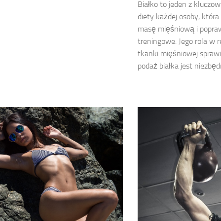
Białko to jeden z klucz
diety każdej osoby, któr
masę mięśniową i popraw
treningowe. Jego rola w r
tkanki mięśniowej sprawi
podaż białka jest niezbęd