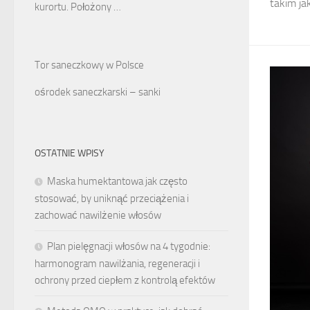
takim jak
kurortu. Położony …
Tor saneczkowy w Polsce
ośrodek saneczkarski – sanki
OSTATNIE WPISY
Maska humektantowa jak często
stosować, by uniknąć przeciążenia i
zachować nawilżenie włosów
Plan pielęgnacji włosów na 4 tygodnie:
harmonogram nawilżania, regeneracji i
ochrony przed ciepłem z kontrolą efektów