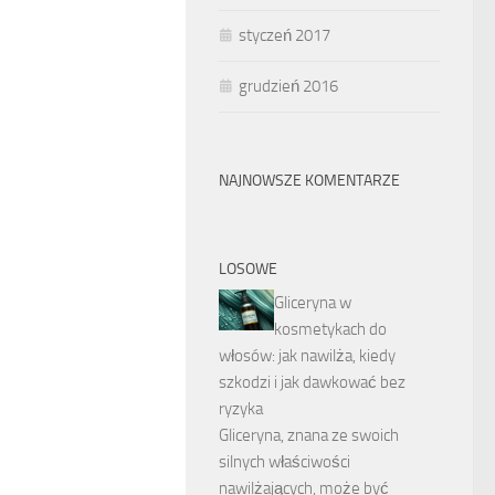
styczeń 2017
grudzień 2016
NAJNOWSZE KOMENTARZE
LOSOWE
Gliceryna w
kosmetykach do
włosów: jak nawilża, kiedy
szkodzi i jak dawkować bez
ryzyka
Gliceryna, znana ze swoich
silnych właściwości
nawilżających, może być