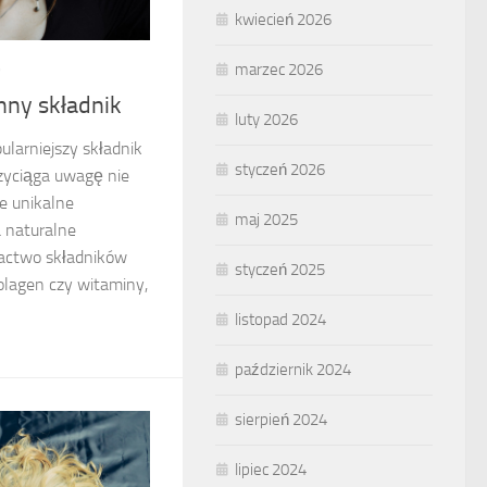
kwiecień 2026
marzec 2026
9
nny składnik
luty 2026
ularniejszy składnik
styczeń 2026
zyciąga uwagę nie
e unikalne
maj 2025
a naturalne
gactwo składników
styczeń 2025
olagen czy witaminy,
listopad 2024
październik 2024
sierpień 2024
lipiec 2024