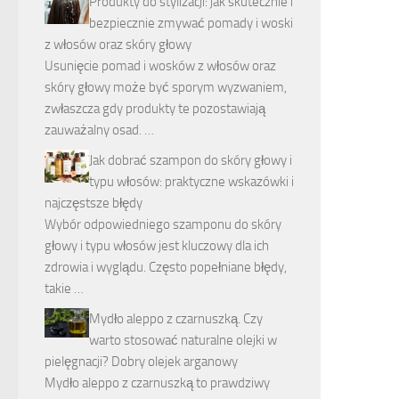
Produkty do stylizacji: jak skutecznie i
bezpiecznie zmywać pomady i woski
z włosów oraz skóry głowy
Usunięcie pomad i wosków z włosów oraz
skóry głowy może być sporym wyzwaniem,
zwłaszcza gdy produkty te pozostawiają
zauważalny osad. …
Jak dobrać szampon do skóry głowy i
typu włosów: praktyczne wskazówki i
najczęstsze błędy
Wybór odpowiedniego szamponu do skóry
głowy i typu włosów jest kluczowy dla ich
zdrowia i wyglądu. Często popełniane błędy,
takie …
Mydło aleppo z czarnuszką. Czy
warto stosować naturalne olejki w
pielęgnacji? Dobry olejek arganowy
Mydło aleppo z czarnuszką to prawdziwy