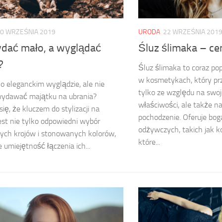
0 WRZEŚNIA 2019
URODA
22 WRZEŚNIA 201
ydać mało, a wyglądać
Śluz ślimaka – ce
?
Śluz ślimaka to coraz pop
w kosmetykach, który pr
o eleganckim wyglądzie, ale nie
tylko ze względu na swoj
wydawać majątku na ubrania?
właściwości, ale także n
się, że kluczem do stylizacji na
pochodzenie. Oferuje bo
est nie tylko odpowiedni wybór
odżywczych, takich jak k
ych krojów i stonowanych kolorów,
które...
e umiejętność łączenia ich...