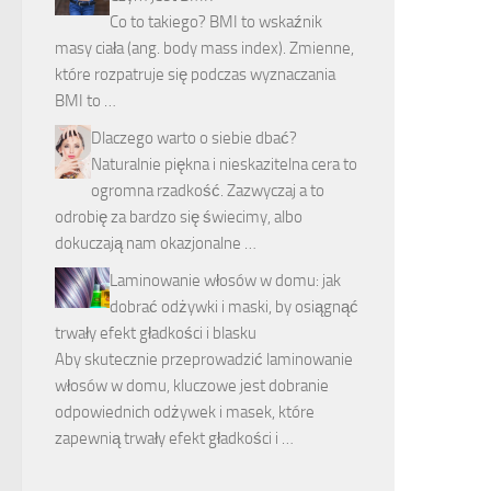
Co to takiego? BMI to wskaźnik
masy ciała (ang. body mass index). Zmienne,
które rozpatruje się podczas wyznaczania
BMI to …
Dlaczego warto o siebie dbać?
Naturalnie piękna i nieskazitelna cera to
ogromna rzadkość. Zazwyczaj a to
odrobię za bardzo się świecimy, albo
dokuczają nam okazjonalne …
Laminowanie włosów w domu: jak
dobrać odżywki i maski, by osiągnąć
trwały efekt gładkości i blasku
Aby skutecznie przeprowadzić laminowanie
włosów w domu, kluczowe jest dobranie
odpowiednich odżywek i masek, które
zapewnią trwały efekt gładkości i …