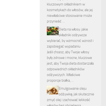
kluczowym składnikiem w
kosmetykach do włosów, ale jej
niewłaściwe stosowanie może
przynieść …
Dieta na włosy: jakie
składniki odżywcze
wybierać, by wzmocnić wzrost i
zapobiegać wypadaniu
Jeśli chcesz, aby Twoje włosy
były zdrowe i mocne, kluczowe
jest, aby Twoja dieta dostarczała
odpowiednich składników
odżywczych. Właściwe
proporcje białka, …
Emulgowanie oleju
odżywką: jak skutecznie
zmyć olej i zachować lekkość
włosów bez obciążenia