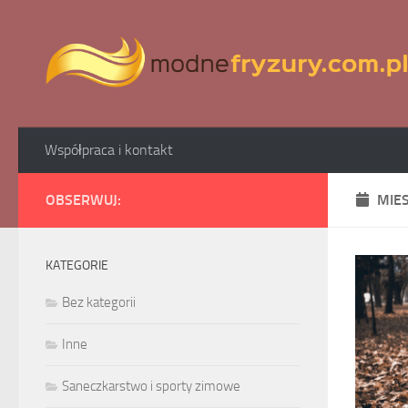
Skip to content
Współpraca i kontakt
OBSERWUJ:
MIE
KATEGORIE
Bez kategorii
Inne
Saneczkarstwo i sporty zimowe