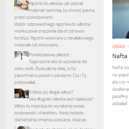
Ręcznik do włosów: jak wybrać
materiał i technikę, by chronić pasma
przed uszkodzeniami
Wybór odpowiedniego ręcznika do włosów
ma kluczowe znaczenie dla ich zdrowia i
kondycji. Ręcznik wykonany z niewłaściwego
materiału lub stosowany …
URODA
1
Ponadczasowy płaszcz
Nafta
Tegoroczne lato to wyzwanie dla
Nafta ko
wielu osób. Życie płynie dalej, a my
na popul
zapominamy powoli o pandemii. Czy i Ty
ale czy 
próbowałaś …
działani
Krótkie czy długie włosy?
parafiny
Jaka długość włosów jest najlepsza?
zdziałać 
Włosy to inspiracja do wyrażenia swojej
osobowości i charakteru. Kiedy kobieta
diametralnie zmienia uczesanie, okazuje …