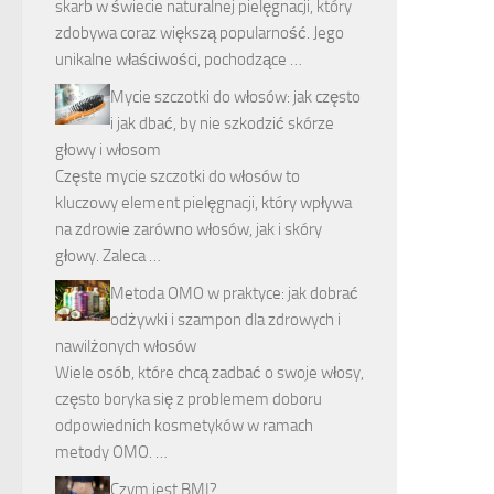
skarb w świecie naturalnej pielęgnacji, który
zdobywa coraz większą popularność. Jego
unikalne właściwości, pochodzące …
Mycie szczotki do włosów: jak często
i jak dbać, by nie szkodzić skórze
głowy i włosom
Częste mycie szczotki do włosów to
kluczowy element pielęgnacji, który wpływa
na zdrowie zarówno włosów, jak i skóry
głowy. Zaleca …
Metoda OMO w praktyce: jak dobrać
odżywki i szampon dla zdrowych i
nawilżonych włosów
Wiele osób, które chcą zadbać o swoje włosy,
często boryka się z problemem doboru
odpowiednich kosmetyków w ramach
metody OMO. …
Czym jest BMI?