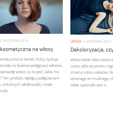
2 WRZEŚNIA 2019
URODA
2 WRZEŚNIA 2019
 kosmetyczna na włosy
Dekoloryzacja, cz
smetyczna to temat, który zyskuje
Wiele kobiet albo zastan
arności w świecie pielęgnacji włosów,
czasu, albo po prostu na
naprawdę wiesz, co to jest i jakie ma
zmiany koloru włosów. N
e? Ten produkt, będący połączeniem
dziwnego ani trudnego, ch
 i unikalnych właściwości, może
sobie upatrzyły jest o...
cuda...