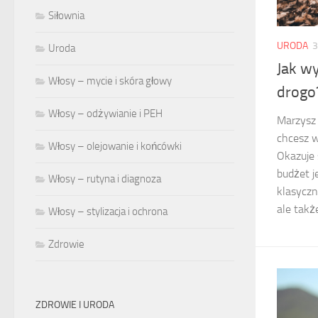
Siłownia
URODA
3
Uroda
Jak w
Włosy – mycie i skóra głowy
drogo
Włosy – odżywianie i PEH
Marzysz 
chcesz 
Włosy – olejowanie i końcówki
Okazuje 
budżet j
Włosy – rutyna i diagnoza
klasyczn
ale takż
Włosy – stylizacja i ochrona
Zdrowie
ZDROWIE I URODA