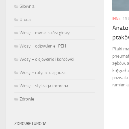
Siłownia
INNE
15 
Uroda
Anato
Włosy – mycie i skóra głowy
ptakó
Włosy – odżywianie i PEH
Ptaki maj
pneumaty
Włosy – olejowanie i końcówki
zębów, a
kręgosłu
Włosy – rutyna i diagnoza
pozwala 
ramienia
Włosy – stylizacja i ochrona
Zdrowie
ZDROWIE I URODA