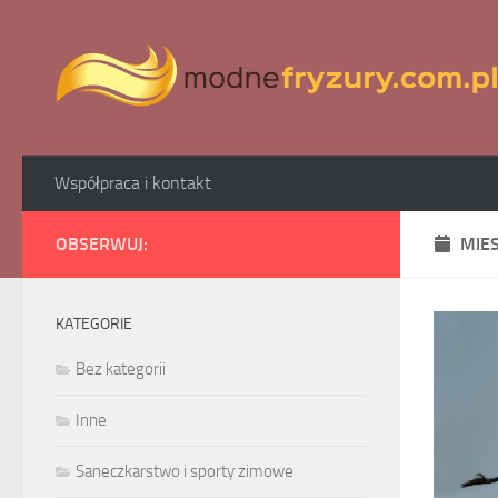
Skip to content
Współpraca i kontakt
OBSERWUJ:
MIE
KATEGORIE
Bez kategorii
Inne
Saneczkarstwo i sporty zimowe