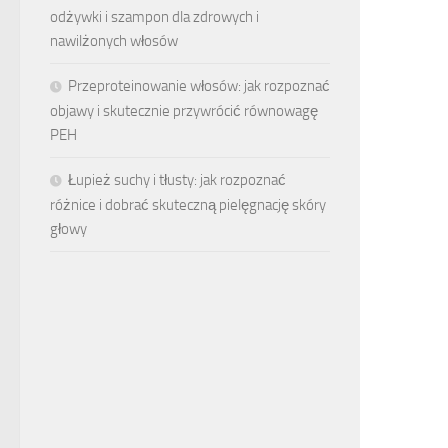
odżywki i szampon dla zdrowych i
nawilżonych włosów
Przeproteinowanie włosów: jak rozpoznać
objawy i skutecznie przywrócić równowagę
PEH
Łupież suchy i tłusty: jak rozpoznać
różnice i dobrać skuteczną pielęgnację skóry
głowy