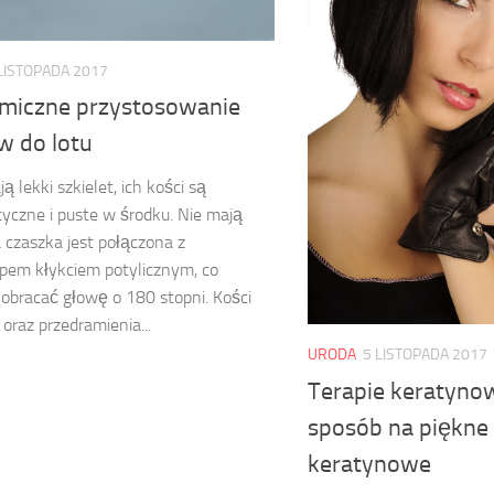
LISTOPADA 2017
miczne przystosowanie
w do lotu
ą lekki szkielet, ich kości są
czne i puste w środku. Nie mają
 czaszka jest połączona z
pem kłykciem potylicznym, co
obracać głowę o 180 stopni. Kości
 oraz przedramienia...
URODA
5 LISTOPADA 2017
Terapie keratyno
sposób na piękne 
keratynowe