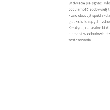
W świecie pielęgnacji wł
popularność zdobywają t
które obiecują spektakul
gładkich, lśniących i zd
Keratyna, naturalne biał
element w odbudowie stru
zastosowanie...