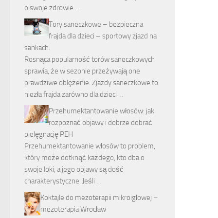
o swoje zdrowie …
Tory saneczkowe – bezpieczna
frajda dla dzieci – sportowy zjazd na
sankach.
Rosnąca popularność torów saneczkowych
sprawia, że w sezonie przeżywają one
prawdziwe oblężenie. Zjazdy saneczkowe to
niezła frajda zarówno dla dzieci …
Przehumektantowanie włosów: jak
rozpoznać objawy i dobrze dobrać
pielęgnację PEH
Przehumektantowanie włosów to problem,
który może dotknąć każdego, kto dba o
swoje loki, a jego objawy są dość
charakterystyczne. Jeśli …
Koktajle do mezoterapii mikroigłowej –
mezoterapia Wrocław