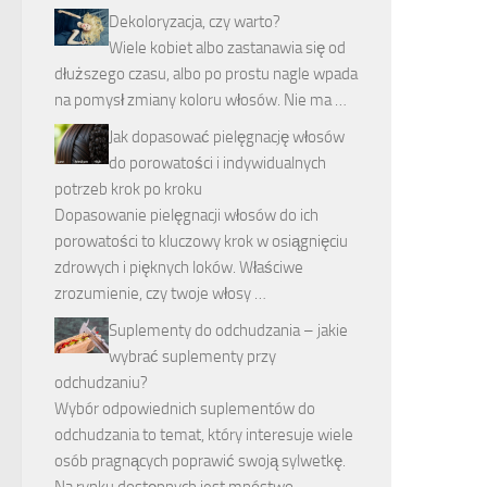
Dekoloryzacja, czy warto?
Wiele kobiet albo zastanawia się od
dłuższego czasu, albo po prostu nagle wpada
na pomysł zmiany koloru włosów. Nie ma …
Jak dopasować pielęgnację włosów
do porowatości i indywidualnych
potrzeb krok po kroku
Dopasowanie pielęgnacji włosów do ich
porowatości to kluczowy krok w osiągnięciu
zdrowych i pięknych loków. Właściwe
zrozumienie, czy twoje włosy …
Suplementy do odchudzania – jakie
wybrać suplementy przy
odchudzaniu?
Wybór odpowiednich suplementów do
odchudzania to temat, który interesuje wiele
osób pragnących poprawić swoją sylwetkę.
Na rynku dostępnych jest mnóstwo …