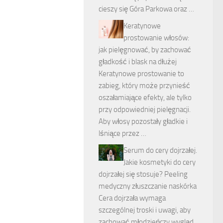
cieszy się Góra Parkowa oraz …
Keratynowe
prostowanie włosów:
jak pielęgnować, by zachować
gładkość i blask na dłużej
Keratynowe prostowanie to
zabieg, który może przynieść
oszałamiające efekty, ale tylko
przy odpowiedniej pielęgnacji.
Aby włosy pozostały gładkie i
lśniące przez …
Serum do cery dojrzałej.
Jakie kosmetyki do cery
dojrzałej się stosuje? Peeling
medyczny złuszczanie naskórka
Cera dojrzała wymaga
szczególnej troski i uwagi, aby
zachować młodzieńczy wygląd