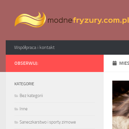
Skip to content
Współpraca i kontakt
OBSERWUJ:
MIE
KATEGORIE
Bez kategorii
Inne
Saneczkarstwo i sporty zimowe