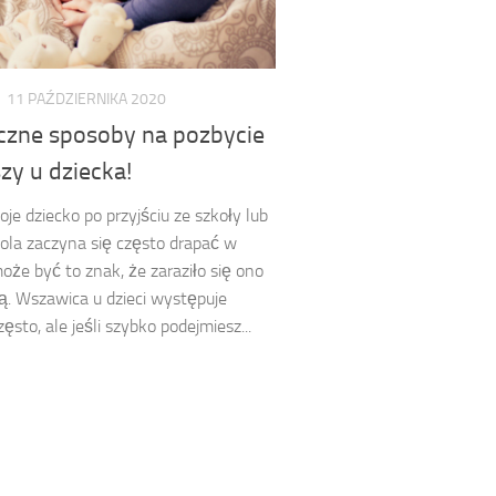
11 PAŹDZIERNIKA 2020
czne sposoby na pozbycie
zy u dziecka!
oje dziecko po przyjściu ze szkoły lub
ola zaczyna się często drapać w
oże być to znak, że zaraziło się ono
. Wszawica u dzieci występuje
ęsto, ale jeśli szybko podejmiesz...