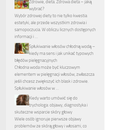
Zdrowie, dieta. Zdrowa dieta – jaką
wybrać?
Wybór zdrowej diety to nie tylko kwestia
estetyki, ale przede wszystkim zdrowia i
samopoczucia. W obliczu licznych dostępnych
informacji i …
Spłukiwanie włosów chłodną wodą –
kiedy ma sens i jak unikać typowych
błędów pielęgnacyjnych
Chłodna woda może być kluczowym
elementem w pielęgnacji włosów, zwłaszcza
jeśli chcesz zwiększyć ich blask i zdrowie.
Spłukiwanie włosów w …
Kiedy warto umówić się do
trychologa: objawy, diagnostyka i
skuteczne wsparcie skóry głowy
Wiele osób ignoruje pierwsze objawy
problemów ze skórą głowy i włosami, co