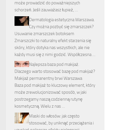
może prowadzić do poważniejszych
schorzeń. Jeśli zauważasz łupież, …
Dermatologia estetyczna Warszawa.
Czy można pozbyć się zmarszczek?
Usuwanie zmarszczek botoksem
Zmarszczki to naturalny efekt starzenia się
skóry, który dotyka nas wszystkich, ale nie
każdy musi się z nimi godzić. Współczesna …
Najlepsza baza pod makijaż.
Dlaczego warto stosować bazę pod makijaż?
Makijaż permanentny brwi Warszawa
Baza pod makijaż to kluczowy element, który
może zrewolucjonizować sposób, w jaki
postrzegamy naszą codzienną rutynę
kosmetyczną. Wielu z nas …
Maski do włosów: jak często
stosować, by uniknąć przeciążenia i
uzyskać najlepsze efekty pielęgnacji