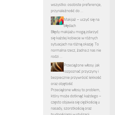
wszystko: osobiste preferencje,
przynależność do …
Makijaż – uczyć się na
błędach
Błędy makijażu mogą zdarzyć
się każdej kobiecie w różnych
sytuacjach na różną okazję. To
normalna rzecz, żadna z nas nie
rodzi …
Przeciążone włosy: jak
rozpoznać przyczyny i
bezpiecznie przywrócić lekkość
oraz objętość
Przeciążone włosy to problem,
który może dotknąć każdego –
często objawia się ciężkością u
nasady, szorstkością oraz
trudnościami w stylizacji.