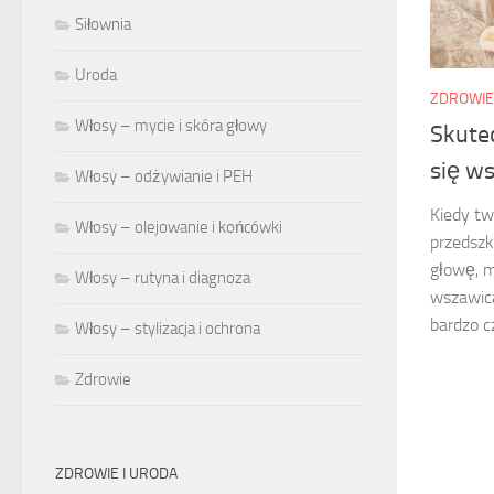
Siłownia
Uroda
ZDROWIE
Włosy – mycie i skóra głowy
Skute
się ws
Włosy – odżywianie i PEH
Kiedy tw
Włosy – olejowanie i końcówki
przedszk
głowę, m
Włosy – rutyna i diagnoza
wszawicą
bardzo cz
Włosy – stylizacja i ochrona
Zdrowie
ZDROWIE I URODA