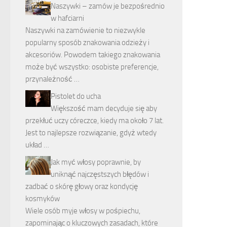
Naszywki – zamów je bezpośrednio
w hafciarni
Naszywki na zamówienie to niezwykle
popularny sposób znakowania odzieży i
akcesoriów. Powodem takiego znakowania
może być wszystko: osobiste preferencje,
przynależność …
Pistolet do ucha
Większość mam decyduje się aby
przekłuć uczy córeczce, kiedy ma około 7 lat.
Jest to najlepsze rozwiązanie, gdyż wtedy
układ …
Jak myć włosy poprawnie, by
uniknąć najczęstszych błędów i
zadbać o skórę głowy oraz kondycję
kosmyków
Wiele osób myje włosy w pośpiechu,
zapominając o kluczowych zasadach, które