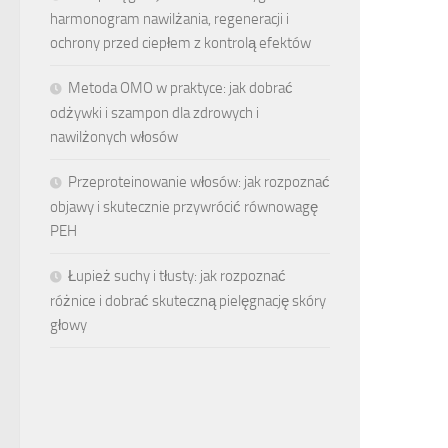
harmonogram nawilżania, regeneracji i
ochrony przed ciepłem z kontrolą efektów
Metoda OMO w praktyce: jak dobrać
odżywki i szampon dla zdrowych i
nawilżonych włosów
Przeproteinowanie włosów: jak rozpoznać
objawy i skutecznie przywrócić równowagę
PEH
Łupież suchy i tłusty: jak rozpoznać
różnice i dobrać skuteczną pielęgnację skóry
głowy