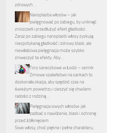
zdrowych …
Nanoplastia włosów – jak
pielęgnować po zabiegu, by uniknąć
zniszczeń i przedłużyć efekt gładkości
Zaraz po zabiegu nanoplastii włosy zyskują
niespotykaną gładkość i zdrowy blask, ale
niewłaściwa pielęgnacja może szybko
zniweczyć te efekty. Aby …
Tory saneczkowe w Łodzi – cennik
Zimowe szaleństwo na sankach to
doskonała okazja, aby spędzić czas na
świeżym powietrzu i cieszyć się chwilami
radości z rodziną …
Pielęgnacja siwych włosów: jak
zadbać o nawilżenie, blask i ochronę
przed żółknięciem
Siwe włosy, choć piękne i pełne charakteru,