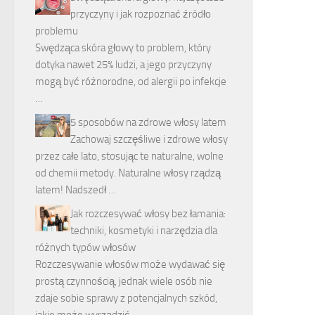
przyczyny i jak rozpoznać źródło
problemu
Swędząca skóra głowy to problem, który
dotyka nawet 25% ludzi, a jego przyczyny
mogą być różnorodne, od alergii po infekcje
…
5 sposobów na zdrowe włosy latem
Zachowaj szczęśliwe i zdrowe włosy
przez całe lato, stosując te naturalne, wolne
od chemii metody. Naturalne włosy rządzą
latem! Nadszedł …
Jak rozczesywać włosy bez łamania:
techniki, kosmetyki i narzędzia dla
różnych typów włosów
Rozczesywanie włosów może wydawać się
prostą czynnością, jednak wiele osób nie
zdaje sobie sprawy z potencjalnych szkód,
jakie może wyrządzić …