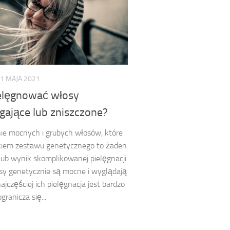
1 MAJA 2021
ielęgnować włosy
ające lub zniszczone?
ie mocnych i grubych włosów, które
kiem zestawu genetycznego to żaden
ub wynik skomplikowanej pielęgnacji.
osy genetycznie są mocne i wyglądają
ajczęściej ich pielęgnacja jest bardzo
ogranicza się...