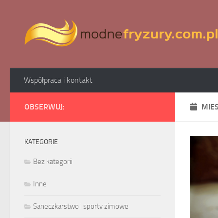
Skip to content
Współpraca i kontakt
OBSERWUJ:
MIE
KATEGORIE
Bez kategorii
Inne
Saneczkarstwo i sporty zimowe