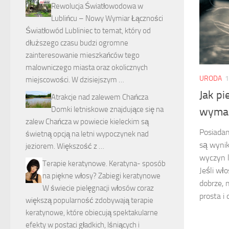
Rewolucja Światłowodowa w
Lublińcu – Nowy Wymiar Łączności
Światłowód Lubliniec to temat, który od
dłuższego czasu budzi ogromne
zainteresowanie mieszkańców tego
malowniczego miasta oraz okolicznych
URODA
1
miejscowości. W dzisiejszym …
Jak p
Atrakcje nad zalewem Chańcza
Domki letniskowe znajdujące się na
wymag
zalew Chańcza w powiecie kieleckim są
Posiadan
świetną opcją na letni wypoczynek nad
są wyni
jeziorem. Większość z …
wyczyn l
Terapie keratynowe. Keratyna- sposób
Jeśli wł
na piękne włosy? Zabiegi keratynowe
dobrze, n
W świecie pielęgnacji włosów coraz
prosta i 
większą popularność zdobywają terapie
keratynowe, które obiecują spektakularne
efekty w postaci gładkich, lśniących i