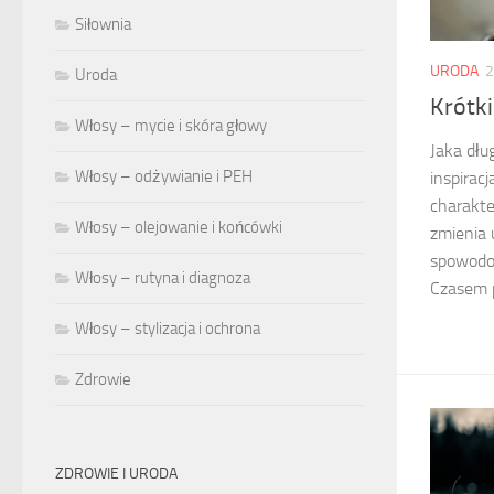
Siłownia
URODA
2
Uroda
Krótki
Włosy – mycie i skóra głowy
Jaka dłu
Włosy – odżywianie i PEH
inspirac
charakte
Włosy – olejowanie i końcówki
zmienia 
spowodow
Włosy – rutyna i diagnoza
Czasem p
Włosy – stylizacja i ochrona
Zdrowie
ZDROWIE I URODA