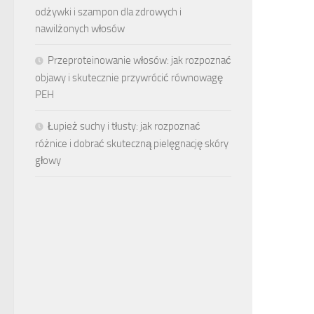
odżywki i szampon dla zdrowych i
nawilżonych włosów
Przeproteinowanie włosów: jak rozpoznać
objawy i skutecznie przywrócić równowagę
PEH
Łupież suchy i tłusty: jak rozpoznać
różnice i dobrać skuteczną pielęgnację skóry
głowy