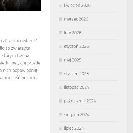
kwiecień 2026
marzec 2026
luty 2026
ierzęta hodowlane?
styczeń 2026
dło to zwierzęta
, którym trzeba
maj 2025
iedni byt, ale przede
o nich odpowiednią
styczeń 2025
winno jeść pokarm,
listopad 2024
październik 2024
sierpień 2024
lipiec 2024