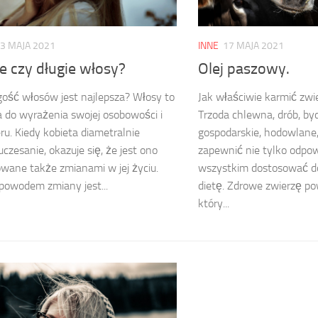
3 MAJA 2021
INNE
17 MAJA 2021
e czy długie włosy?
Olej paszowy.
gość włosów jest najlepsza? Włosy to
Jak właściwie karmić zw
ja do wyrażenia swojej osobowości i
Trzoda chlewna, drób, by
ru. Kiedy kobieta diametralnie
gospodarskie, hodowlane
uczesanie, okazuje się, że jest ono
zapewnić nie tylko odpow
ane także zmianami w jej życiu.
wszystkim dostosować d
owodem zmiany jest...
dietę. Zdrowe zwierzę po
który...