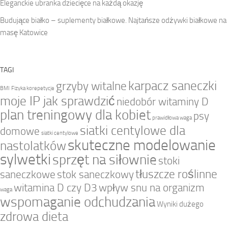
Eleganckie ubranka dziecięce na każdą okazję
Budujące białko – suplementy białkowe. Najtańsze odżywki białkowe na
masę Katowice
TAGI
karpacz saneczki
grzyby witalne
BMI
Fizyka korepetycje
moje IP jak sprawdzić
niedobór witaminy D
plan treningowy dla kobiet
psy
prawidłowa waga
siatki centylowe dla
domowe
siatki centylowe
skuteczne modelowanie
nastolatków
sylwetki
sprzęt na siłownie
stoki
tłuszcze roślinne
saneczkowe
stok saneczkowy
witamina D czy D3
wpływ snu na organizm
waga
wspomaganie odchudzania
Wyniki dużego
zdrowa dieta