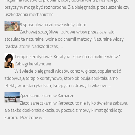
Plątanina włosów to problem, który dotyka wielu z nas, a jego
przyczyny mogą być różnorodne. Zła pielęgnacja, przesuszenie czy
uszkodzenia mechaniczne …
5 sposobów na zdrowe włosy latem
Zachowaj szczęśliwe i zdrowe włosy przez całe lato,
stosując te naturalne, wolne od chemii metody. Naturalne włosy
rządzą latem! Nadszedł czas, …
Terapie keratynowe. Keratyna- sposób na piękne włosy?
Zabiegi keratynowe
W świecie pielęgnacji włosów coraz większą popularność
zdobywają terapie keratynowe, które obiecują spektakularne
efekty w postaci gładkich, lśniących i zdrowych włosów. …
Zjazd saneczkami w Karpaczu
Zjazd saneczkami w Karpaczu to nie tylko świetna zabawa,
ale także doskonała okazja, by poczuć zimowy klimat górskiego
kurortu. Położony w …