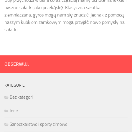
Gdy przychodzi wiosna coraz częściej mamy ochotę na lekkie i
pyszne sałatki jako przekąskę. Klasyczna sałatka
ziemniaczana, gyros mogą nam się znudzić, jednak z pomocą
naszym kubkiem zamkowym mogą przyjść nowe pomysły na
sałatki....
OBSERWUJ:
KATEGORIE
Bez kategorii
Inne
Saneczkarstwo i sporty zimowe