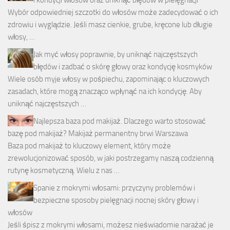
i kondycji włosów oraz uniknąć błędów w pielęgnacji
Wybór odpowiedniej szczotki do włosów może zadecydować o ich
zdrowiu i wyglądzie. Jeśli masz cienkie, grube, kręcone lub długie
włosy, …
Jak myć włosy poprawnie, by uniknąć najczęstszych
błędów i zadbać o skórę głowy oraz kondycję kosmyków
Wiele osób myje włosy w pośpiechu, zapominając o kluczowych
zasadach, które mogą znacząco wpłynąć na ich kondycję. Aby
uniknąć najczęstszych …
Najlepsza baza pod makijaż. Dlaczego warto stosować
bazę pod makijaż? Makijaż permanentny brwi Warszawa
Baza pod makijaż to kluczowy element, który może
zrewolucjonizować sposób, w jaki postrzegamy naszą codzienną
rutynę kosmetyczną. Wielu z nas …
Spanie z mokrymi włosami: przyczyny problemów i
bezpieczne sposoby pielęgnacji nocnej skóry głowy i
włosów
Jeśli śpisz z mokrymi włosami, możesz nieświadomie narażać je