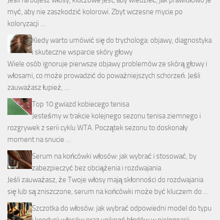
Jeśli farbujesz włosy, kluczowe jest, aby wiedzieć, jak prawidłowo je
myć, aby nie zaszkodzić kolorowi. Zbyt wczesne mycie po
koloryzacji …
Kiedy warto umówić się do trychologa: objawy, diagnostyka
i skuteczne wsparcie skóry głowy
Wiele osób ignoruje pierwsze objawy problemów ze skórą głowy i
włosami, co może prowadzić do poważniejszych schorzeń. Jeśli
zauważasz łupież, …
Top 10 gwiazd kobiecego tenisa
Jesteśmy w trakcie kolejnego sezonu tenisa ziemnego i
rozgrywek z serii cyklu WTA. Początek sezonu to doskonały
moment na snucie …
Serum na końcówki włosów: jak wybrać i stosować, by
zabezpieczyć bez obciążenia i rozdwajania
Jeśli zauważasz, że Twoje włosy mają skłonności do rozdwajania
się lub są zniszczone, serum na końcówki może być kluczem do …
Szczotka do włosów: jak wybrać odpowiedni model do typu