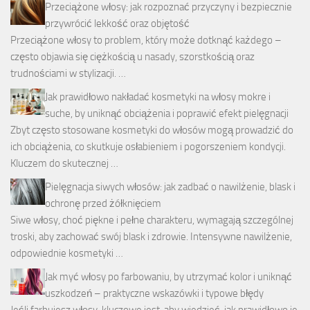
Przeciążone włosy: jak rozpoznać przyczyny i bezpiecznie
przywrócić lekkość oraz objętość
Przeciążone włosy to problem, który może dotknąć każdego –
często objawia się ciężkością u nasady, szorstkością oraz
trudnościami w stylizacji. …
Jak prawidłowo nakładać kosmetyki na włosy mokre i
suche, by uniknąć obciążenia i poprawić efekt pielęgnacji
Zbyt często stosowane kosmetyki do włosów mogą prowadzić do
ich obciążenia, co skutkuje osłabieniem i pogorszeniem kondycji.
Kluczem do skutecznej …
Pielęgnacja siwych włosów: jak zadbać o nawilżenie, blask i
ochronę przed żółknięciem
Siwe włosy, choć piękne i pełne charakteru, wymagają szczególnej
troski, aby zachować swój blask i zdrowie. Intensywne nawilżenie,
odpowiednie kosmetyki …
Jak myć włosy po farbowaniu, by utrzymać kolor i uniknąć
uszkodzeń – praktyczne wskazówki i typowe błędy