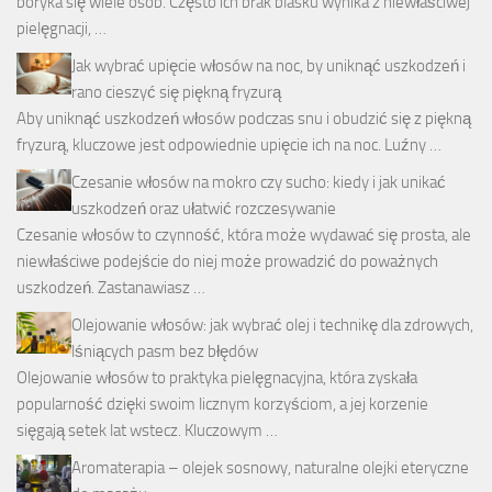
boryka się wiele osób. Często ich brak blasku wynika z niewłaściwej
pielęgnacji, …
Jak wybrać upięcie włosów na noc, by uniknąć uszkodzeń i
rano cieszyć się piękną fryzurą
Aby uniknąć uszkodzeń włosów podczas snu i obudzić się z piękną
fryzurą, kluczowe jest odpowiednie upięcie ich na noc. Luźny …
Czesanie włosów na mokro czy sucho: kiedy i jak unikać
uszkodzeń oraz ułatwić rozczesywanie
Czesanie włosów to czynność, która może wydawać się prosta, ale
niewłaściwe podejście do niej może prowadzić do poważnych
uszkodzeń. Zastanawiasz …
Olejowanie włosów: jak wybrać olej i technikę dla zdrowych,
lśniących pasm bez błędów
Olejowanie włosów to praktyka pielęgnacyjna, która zyskała
popularność dzięki swoim licznym korzyściom, a jej korzenie
sięgają setek lat wstecz. Kluczowym …
Aromaterapia – olejek sosnowy, naturalne olejki eteryczne