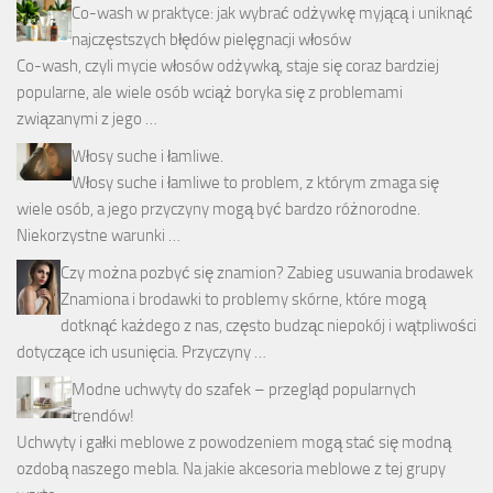
Co-wash w praktyce: jak wybrać odżywkę myjącą i uniknąć
najczęstszych błędów pielęgnacji włosów
Co-wash, czyli mycie włosów odżywką, staje się coraz bardziej
popularne, ale wiele osób wciąż boryka się z problemami
związanymi z jego …
Włosy suche i łamliwe.
Włosy suche i łamliwe to problem, z którym zmaga się
wiele osób, a jego przyczyny mogą być bardzo różnorodne.
Niekorzystne warunki …
Czy można pozbyć się znamion? Zabieg usuwania brodawek
Znamiona i brodawki to problemy skórne, które mogą
dotknąć każdego z nas, często budząc niepokój i wątpliwości
dotyczące ich usunięcia. Przyczyny …
Modne uchwyty do szafek – przegląd popularnych
trendów!
Uchwyty i gałki meblowe z powodzeniem mogą stać się modną
ozdobą naszego mebla. Na jakie akcesoria meblowe z tej grupy