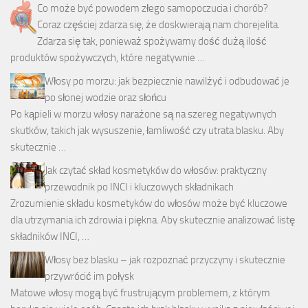
Co może być powodem złego samopoczucia i chorób?
Coraz częściej zdarza się, że doskwierają nam chorejelita.
Zdarza się tak, ponieważ spożywamy dość dużą ilość
produktów spożywczych, które negatywnie …
Włosy po morzu: jak bezpiecznie nawilżyć i odbudować je
po słonej wodzie oraz słońcu
Po kąpieli w morzu włosy narażone są na szereg negatywnych
skutków, takich jak wysuszenie, łamliwość czy utrata blasku. Aby
skutecznie …
Jak czytać skład kosmetyków do włosów: praktyczny
przewodnik po INCI i kluczowych składnikach
Zrozumienie składu kosmetyków do włosów może być kluczowe
dla utrzymania ich zdrowia i piękna. Aby skutecznie analizować listę
składników INCI, …
Włosy bez blasku – jak rozpoznać przyczyny i skutecznie
przywrócić im połysk
Matowe włosy mogą być frustrującym problemem, z którym