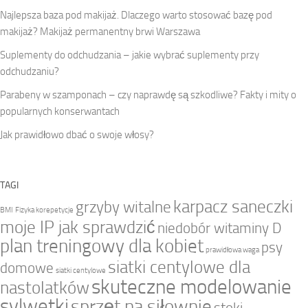
Najlepsza baza pod makijaż. Dlaczego warto stosować bazę pod
makijaż? Makijaż permanentny brwi Warszawa
Suplementy do odchudzania – jakie wybrać suplementy przy
odchudzaniu?
Parabeny w szamponach – czy naprawdę są szkodliwe? Fakty i mity o
popularnych konserwantach
Jak prawidłowo dbać o swoje włosy?
TAGI
karpacz saneczki
grzyby witalne
BMI
Fizyka korepetycje
moje IP jak sprawdzić
niedobór witaminy D
plan treningowy dla kobiet
psy
prawidłowa waga
siatki centylowe dla
domowe
siatki centylowe
skuteczne modelowanie
nastolatków
sylwetki
sprzęt na siłownie
stoki