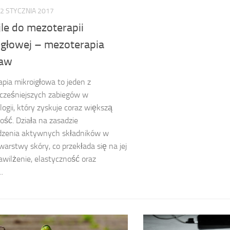
2 STYCZNIA 2017
le do mezoterapii
igłowej – mezoterapia
ław
pia mikroigłowa to jeden z
cześniejszych zabiegów w
ogii, który zyskuje coraz większą
ość. Działa na zasadzie
zenia aktywnych składników w
warstwy skóry, co przekłada się na jej
awilżenie, elastyczność oraz
.