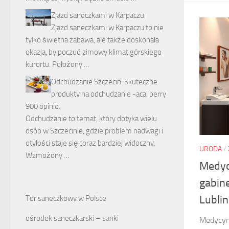
Zjazd saneczkami w Karpaczu
Zjazd saneczkami w Karpaczu to nie
tylko świetna zabawa, ale także doskonała
okazja, by poczuć zimowy klimat górskiego
kurortu. Położony …
Odchudzanie Szczecin. Skuteczne
produkty na odchudzanie -acai berry
900 opinie.
Odchudzanie to temat, który dotyka wielu
osób w Szczecinie, gdzie problem nadwagi i
otyłości staje się coraz bardziej widoczny.
URODA
/
Wzmożony …
Medyc
gabin
Lublin
Tor saneczkowy w Polsce
ośrodek saneczkarski – sanki
Medycyn