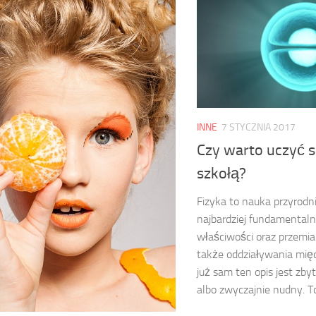
INNE
7 STYCZNIA 2017
Czy warto uczyć s
szkołą?
Fizyka to nauka przyrodni
najbardziej fundamentaln
właściwości oraz przemiany
także oddziaływania międ
już sam ten opis jest zb
albo zwyczajnie nudny. To.