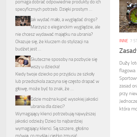
pomaga dobrać odpowiednie produkty do ich
specyficznych potrzeb. Dzięki prostym …
Jak wydać mało, a wyglądać drogo?
Marzysz o eleganckim wyglądzie, ale
nie chcesz wydawać majątku na ubrania?
INNE
7 S
Okazuje się, że kluczem do stylizacji na
budżet jest …
Zasad
Skuteczne sposoby na pozbycie się
Duży lot
wszy u dziecka!
flagowa 
Kiedy twoje dziecko po przyjściu ze szkoły
Sportowy
lub przedszkola zaczyna się często drapać w
zasad o
głowę, może być to znak, że …
przy nie
Gdzie można kupić wysokiej jakości
Jednocze
ubrania dla dzieci?
która mo
Wymagający klienci potrzebują najwyższej
jakości odzieży Dzieci to najbardziej
wymagający klienci. Są szczere, głośno
mówią, co myślą i ciężko zmusić …