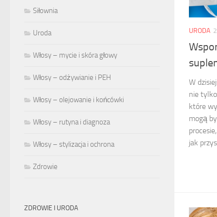
Siłownia
URODA
2
Uroda
Wspom
Włosy – mycie i skóra głowy
suple
Włosy – odżywianie i PEH
W dzisie
nie tylk
Włosy – olejowanie i końcówki
które w
mogą by
Włosy – rutyna i diagnoza
procesie
jak przy
Włosy – stylizacja i ochrona
Zdrowie
ZDROWIE I URODA