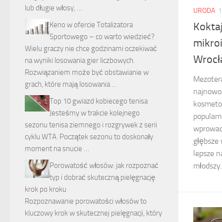
lub długie włosy, …
URODA
1
Koktaj
Keno w ofercie Totalizatora
Sportowego – co warto wiedzieć?
mikro
Wielu graczy nie chce godzinami oczekiwać
Wroc
na wyniki losowania gier liczbowych.
Rozwiązaniem może być obstawianie w
Mezotera
grach, które mają losowania …
najnowo
Top 10 gwiazd kobiecego tenisa
kosmetol
Jesteśmy w trakcie kolejnego
popularn
sezonu tenisa ziemnego i rozgrywek z serii
wprowad
cyklu WTA. Początek sezonu to doskonały
głębsze 
moment na snucie …
lepsze n
młodszy..
Porowatość włosów: jak rozpoznać
typ i dobrać skuteczną pielęgnację
krok po kroku
Rozpoznawanie porowatości włosów to
kluczowy krok w skutecznej pielęgnacji, który