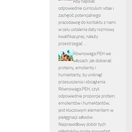
Aby napisać
odpowiednie curriculum vitae i
zachęcić potencjalnego
pracodawcę do kontaktu z nami
w celu ustalenia daty rozmowy
kwalifikacyjnej, należy
przestrzegać …
Równowaga PEH we
włosach: jak dobierać
proteiny, emolienty i
humektanty, by uniknąć
przesuszenia i obciążenia
Równowaga PEH, czyli
odpowiednie proporcje protein,
emolientów i humektantów,
jest kluczowym elementem w
pielęgnacji włosów.
Nieprawidłowy dobór tych
składników może prowadzić …