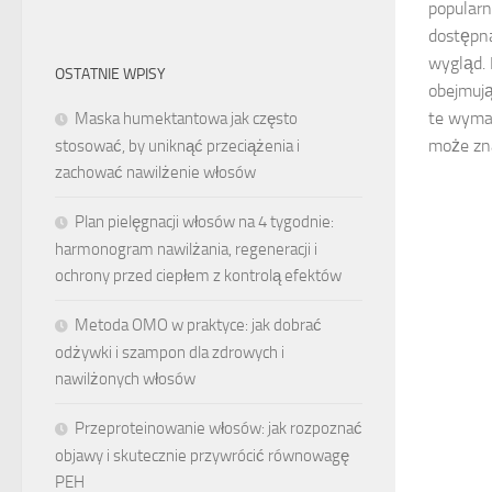
popularno
dostępna
wygląd. 
OSTATNIE WPISY
obejmują
te wymag
Maska humektantowa jak często
może zna
stosować, by uniknąć przeciążenia i
zachować nawilżenie włosów
Plan pielęgnacji włosów na 4 tygodnie:
harmonogram nawilżania, regeneracji i
ochrony przed ciepłem z kontrolą efektów
Metoda OMO w praktyce: jak dobrać
odżywki i szampon dla zdrowych i
nawilżonych włosów
Przeproteinowanie włosów: jak rozpoznać
objawy i skutecznie przywrócić równowagę
PEH