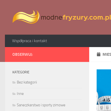
Skip to content
Współpraca i kontakt
OBSERWUJ:
MIE
KATEGORIE
Bez kategorii
Inne
Saneczkarstwo i sporty zimowe