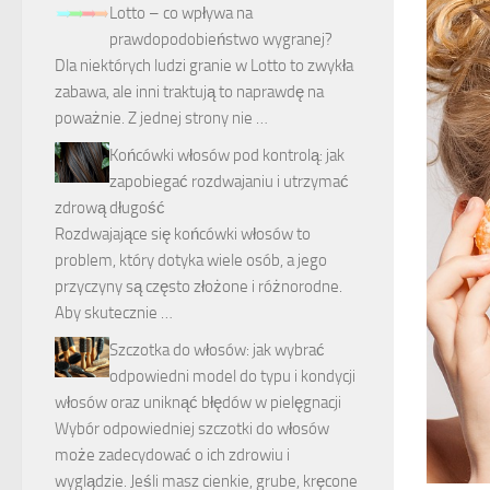
Lotto – co wpływa na
prawdopodobieństwo wygranej?
Dla niektórych ludzi granie w Lotto to zwykła
zabawa, ale inni traktują to naprawdę na
poważnie. Z jednej strony nie …
Końcówki włosów pod kontrolą: jak
zapobiegać rozdwajaniu i utrzymać
zdrową długość
Rozdwajające się końcówki włosów to
problem, który dotyka wiele osób, a jego
przyczyny są często złożone i różnorodne.
Aby skutecznie …
Szczotka do włosów: jak wybrać
odpowiedni model do typu i kondycji
włosów oraz uniknąć błędów w pielęgnacji
Wybór odpowiedniej szczotki do włosów
może zadecydować o ich zdrowiu i
wyglądzie. Jeśli masz cienkie, grube, kręcone