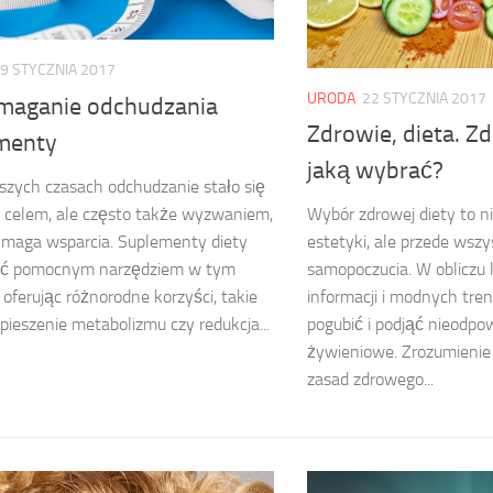
9 STYCZNIA 2017
URODA
22 STYCZNIA 2017
aganie odchudzania
Zdrowie, dieta. Z
menty
jaką wybrać?
jszych czasach odchudzanie stało się
o celem, ale często także wyzwaniem,
Wybór zdrowej diety to n
ymaga wsparcia. Suplementy diety
estetyki, ale przede wszy
ć pomocnym narzędziem w tym
samopoczucia. W obliczu
, oferując różnorodne korzyści, takie
informacji i modnych tre
spieszenie metabolizmu czy redukcja...
pogubić i podjąć nieodpo
żywieniowe. Zrozumieni
zasad zdrowego...