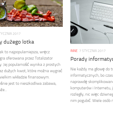
TYCZNIA 2017
y dużego lotka
INNE
7 STYCZNIA 2017
ek to najpopularniejsza, wręcz
gra oferowana przez Totalizator
Porady informaty
. Jej popularność wynika z prostych
Nie każdy ma głowę do t
raz dużych kwot, które można wygrać
informatycznych, bo cza
wielkim wkładzie finansowym.
naprawdę skomplikowane
śnie jest to nieszkodliwa zabawa,
komputerów i Internetu, 
że...
rozległy, nic więc dziwn
nim pogubić. Wiele osób m