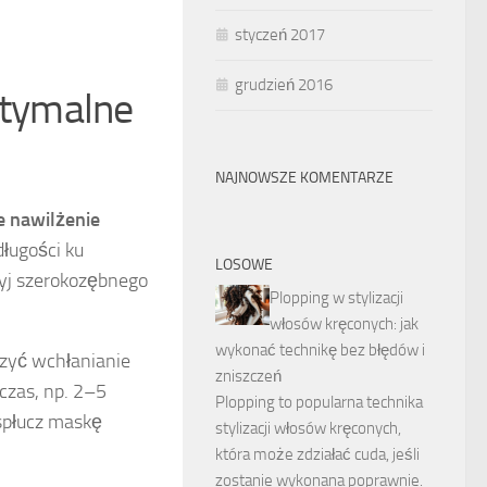
styczeń 2017
grudzień 2016
ptymalne
NAJNOWSZE KOMENTARZE
 nawilżenie
ługości ku
LOSOWE
żyj szerokozębnego
Plopping w stylizacji
włosów kręconych: jak
wykonać technikę bez błędów i
szyć wchłanianie
zniszczeń
 czas, np. 2–5
Plopping to popularna technika
 spłucz maskę
stylizacji włosów kręconych,
która może zdziałać cuda, jeśli
zostanie wykonana poprawnie.