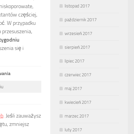
niskoporowate,
listopad 2017
ktantów częściej,
październik 2017
oć. W przypadku
 przesuszenia,
wrzesień 2017
tygodniu
sierpień 2017
zenia się i
lipiec 2017
wania
czerwiec 2017
iu
maj 2017
kwiecień 2017
eb
. Jeśli zauważysz
marzec 2017
rętu, zmniejsz
luty 2017