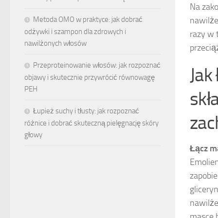
Na zako
Metoda OMO w praktyce: jak dobrać
nawilże
odżywki i szampon dla zdrowych i
razy w 
nawilżonych włosów
przecią
Przeproteinowanie włosów: jak rozpoznać
Jak
objawy i skutecznie przywrócić równowagę
PEH
skł
Łupież suchy i tłusty: jak rozpoznać
zac
różnice i dobrać skuteczną pielęgnację skóry
głowy
Łącz m
Emolien
zapobie
glicery
nawilże
masce h