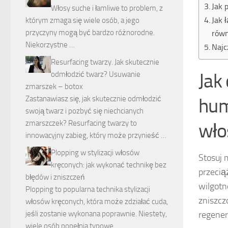
Jak 
Włosy suche i łamliwe to problem, z
Jak 
którym zmaga się wiele osób, a jego
przyczyny mogą być bardzo różnorodne.
rów
Niekorzystne …
Najc
Resurfacing twarzy. Jak skutecznie
Jak
odmłodzić twarz? Usuwanie
zmarszek – botox
Zastanawiasz się, jak skutecznie odmłodzić
hum
swoją twarz i pozbyć się niechcianych
zmarszczek? Resurfacing twarzy to
wł
innowacyjny zabieg, który może przynieść …
Plopping w stylizacji włosów
Stosuj
kręconych: jak wykonać technikę bez
przecią
błędów i zniszczeń
wilgotn
Plopping to popularna technika stylizacji
zniszcz
włosów kręconych, która może zdziałać cuda,
jeśli zostanie wykonana poprawnie. Niestety,
regener
wiele osób popełnia typowe …