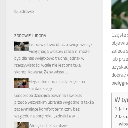
Zdrowie
Częste 
ZDROWIE I URODA
objawia
Jak prawidłowo dbać o swoje włosy?
zaleca 
Pielęgnacja włosów czasami może
być dla nas wyjątkowo trudna, jednak w
lub prz
rzeczywistości wcale nie jest ona taka
uzyskać
skomplikowana. Żeby włosy …
dobrać 
Eleganckie ubranka dziecięce na
pielęgn
każdą okazję
Garderoba dziecięca powinna zawierać
W ty
przede wszystkim ubranka wygodne, a także
Jak 
zapewniające komfort termiczny bez
względu na porę roku. Jednakże w …
Jak 
wło
Włosy suche i łamliwe.