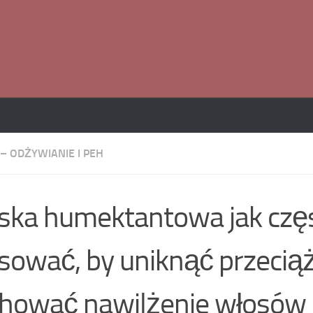
– ODŻYWIANIE I PEH
ka humektantowa jak czę
sować, by uniknąć przeciąż
hować nawilżenie włosów