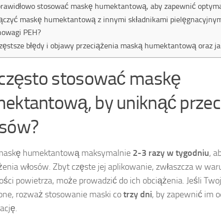
prawidłowo stosować maskę humektantową, aby zapewnić optyma
łączyć maskę humektantową z innymi składnikami pielęgnacyjnym
nowagi PEH?
zęstsze błędy i objawy przeciążenia maską humektantową oraz ja
 często stosować maskę
ektantową, by uniknąć przec
osów?
 maskę humektantową maksymalnie
2-3 razy w tygodniu
, a
żenia włosów. Zbyt częste jej aplikowanie, zwłaszcza w wa
ości powietrza, może prowadzić do ich obciążenia. Jeśli Two
one, rozważ stosowanie maski co
trzy dni
, by zapewnić im 
ację.