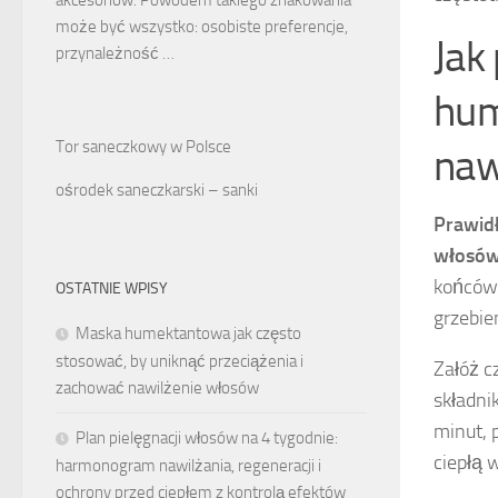
może być wszystko: osobiste preferencje,
Jak
przynależność …
hum
Tor saneczkowy w Polsce
naw
ośrodek saneczkarski – sanki
Prawid
włosów
końcówk
OSTATNIE WPISY
grzebie
Maska humektantowa jak często
stosować, by uniknąć przeciążenia i
Załóż c
zachować nawilżenie włosów
składni
minut, 
Plan pielęgnacji włosów na 4 tygodnie:
ciepłą 
harmonogram nawilżania, regeneracji i
ochrony przed ciepłem z kontrolą efektów