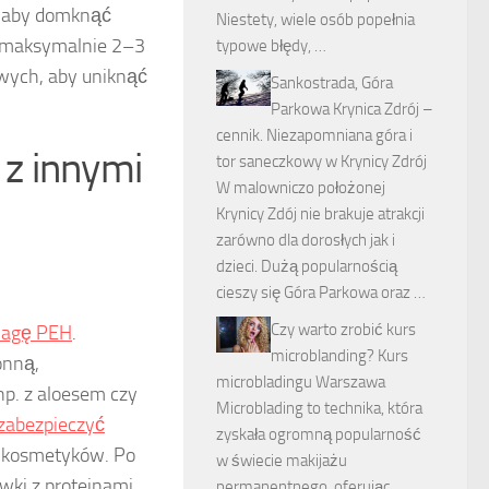
k, aby domknąć
Niestety, wiele osób popełnia
kę maksymalnie 2–3
typowe błędy, …
wych, aby uniknąć
Sankostrada, Góra
Parkowa Krynica Zdrój –
cennik. Niezapomniana góra i
z innymi
tor saneczkowy w Krynicy Zdrój
W malowniczo położonej
Krynicy Zdój nie brakuje atrakcji
zarówno dla dorosłych jak i
dzieci. Dużą popularnością
cieszy się Góra Parkowa oraz …
Czy warto zrobić kurs
agę PEH
.
microblanding? Kurs
onną,
microbladingu Warszawa
np. z aloesem czy
Microblading to technika, która
 zabezpieczyć
zyskała ogromną popularność
e kosmetyków. Po
w świecie makijażu
ki z proteinami,
permanentnego, oferując