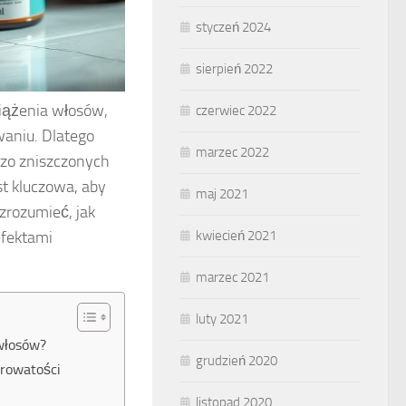
styczeń 2024
sierpień 2022
iążenia włosów,
czerwiec 2022
waniu. Dlatego
marzec 2022
rdzo zniszczonych
st kluczowa, aby
maj 2021
zrozumieć, jak
efektami
kwiecień 2021
marzec 2021
luty 2021
włosów?
grudzień 2020
orowatości
listopad 2020