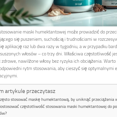
stosowanie maski humektantowej może prowadzić do przec
jącego się puszeniem, suchością i trudnościami w rozczesy
się aplikację raz lub dwa razy w tygodniu, a w przypadku ba
esuszonych włosów – co trzy dni. Właściwa częstotliwość je
 zdrowe, nawilżone włosy bez ryzyka ich obciążenia. Warto 
odpowiedni rytm stosowania, aby cieszyć się optymalnymi 
acyjnymi.
m artykule przeczytasz
często stosować maskę humektantową, by uniknąć przeciążenia 
dostosować częstotliwość stosowania maski humektantowej do p
sów?