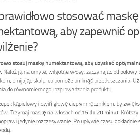
 prawidłowo stosować maskę
ektantową, aby zapewnić o
ilżenie?
łowo stosuj maskę humektantową, aby uzyskać optymalne
.
Nałóż ją na umyte, wilgotne włosy, zaczynając od połowy d
om, omijając skalp, co pomoże uniknąć przetłuszczania. U
nia do równomiernego rozprowadzenia produktu.
zepek kąpielowy i owiń głowę ciepłym ręcznikiem, by zwięk
ków. Trzymaj maskę na włosach od
15 do 20 minut
. Krótszy
poprawi jedynie rozczesywanie. Po upływie czasu dokładnie
wodą.