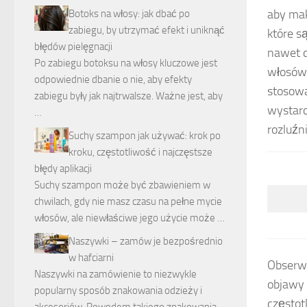
aby mak
Botoks na włosy: jak dbać po
zabiegu, by utrzymać efekt i uniknąć
które s
błędów pielęgnacji
nawet 
Po zabiegu botoksu na włosy kluczowe jest
włosów 
odpowiednie dbanie o nie, aby efekty
stosowa
zabiegu były jak najtrwalsze. Ważne jest, aby
wystarc
…
rozluźn
Suchy szampon jak używać: krok po
kroku, częstotliwość i najczęstsze
błędy aplikacji
Suchy szampon może być zbawieniem w
chwilach, gdy nie masz czasu na pełne mycie
włosów, ale niewłaściwe jego użycie może …
Naszywki – zamów je bezpośrednio
w hafciarni
Obserw
Naszywki na zamówienie to niezwykle
objawy 
popularny sposób znakowania odzieży i
często
akcesoriów. Powodem takiego znakowania