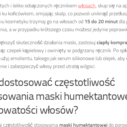
ych i lekko odsączonych ręcznikiem
włosach
, skup się na a
i ku końcówkom, omijając skalp, co pozwoli uniknąć przetłus
iu kosmetyku trzymaj go na włosach od
15 do 20 minut
dla 
nia, a w przypadku krótszego czasu możesz jedynie poprawi
ększyć skuteczność działania maski, zastosuj
ciepły kompr
jąc czepek kąpielowy i owinięty w podgrzany ręcznik. Po spł
użyj emolientu, takiego jak serum silikonowe lub olejek, ab
nie i zabezpieczyć włosy przed utratą wilgoci.
 dostosować częstotliwość
sowania maski humektantowe
owatości włosów?
j częstotliwość stosowania
maski humektantowej
do porow