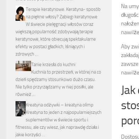
Na umyt
Terapie keratynowe. Keratyna- sposób
długośc
na piękne włosy? Zabiegi keratynowe
nałożen
W świecie pielęgnacji włosów coraz
większą popularność zdobywają terapie
nawilże
keratynowe, które obiecują spektakularne
Aby zwi
efekty w postaci gładkich, lśniących i
zdrowych …
zakłada
zawsze 
Tanie krzesła do kuchni
Kuchnia to przestrzeń, w której na co
nawilże
dzień spędzamy stosunkowo dużo czasu.
Jak
Nie tylko przyrządzamy w niej posiłki, ale
również …
sto
Kreatyna odżywki – kreatyna olimp
Kreatyna to jeden z najpopularniejszych
por
suplementów w świecie sportu i
fitnessu, ale czy wiesz, jak naprawdę działa i
jakie korzyści …
Dostosu