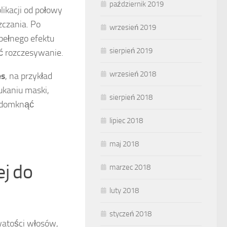
październik 2019
plikacji od połowy
zczania. Po
wrzesień 2019
pełnego efektu
sierpień 2019
ć rozczesywanie.
wrzesień 2018
es
, na przykład
ukaniu maski,
sierpień 2018
y domknąć
lipiec 2018
maj 2018
j do
marzec 2018
luty 2018
styczeń 2018
atości włosów,