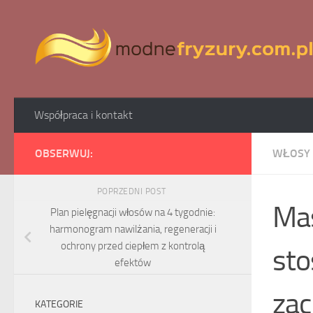
Skip to content
Współpraca i kontakt
OBSERWUJ:
WŁOSY 
POPRZEDNI POST
Mas
Plan pielęgnacji włosów na 4 tygodnie:
harmonogram nawilżania, regeneracji i
ochrony przed ciepłem z kontrolą
sto
efektów
zac
KATEGORIE