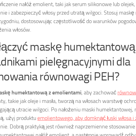
ńczenie nałóż emolient, taki jak serum silikonowe lub oleje
nie i zabezpieczyć włosy przed utratą wilgoci. Stosuj mas
tygodniu, dostosowując częstotliwość do warunków pogodo
żenia włosów.
 łączyć maskę humektantową 
adnikami pielęgnacyjnymi dla
howania równowagi PEH?
askę humektantową z emolientami
, aby zachować
równow
ty, takie jak oleje i masła, tworzą na włosach warstwę ochr
gającą utracie wilgoci. Po nałożeniu maski humektantowej, 
ną, użyj produktu
emolientowego, aby domknąć łuski włosa i
nie. Dobrą praktyką jest również naprzemienne stosowani
umektantowej nałóż emolient, a następnie wprowadź odżyw