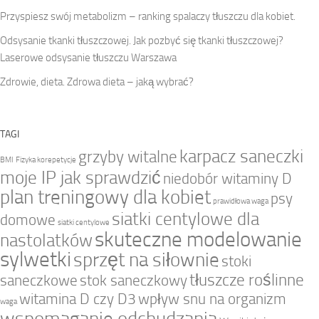
Przyspiesz swój metabolizm – ranking spalaczy tłuszczu dla kobiet.
Odsysanie tkanki tłuszczowej. Jak pozbyć się tkanki tłuszczowej?
Laserowe odsysanie tłuszczu Warszawa
Zdrowie, dieta. Zdrowa dieta – jaką wybrać?
TAGI
karpacz saneczki
grzyby witalne
BMI
Fizyka korepetycje
moje IP jak sprawdzić
niedobór witaminy D
plan treningowy dla kobiet
psy
prawidłowa waga
siatki centylowe dla
domowe
siatki centylowe
skuteczne modelowanie
nastolatków
sylwetki
sprzęt na siłownie
stoki
tłuszcze roślinne
saneczkowe
stok saneczkowy
witamina D czy D3
wpływ snu na organizm
waga
wspomaganie odchudzania