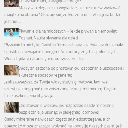
Jak wydać mało, a wyglądać drogo?
Marzysz o eleganckim wyglądzie, ale nie chcesz wydawać
majątku na ubrania? Okazuje się, że kluczem do stylizacji na budżet
jest nie …
Pływanie dla najmłodszych – lekcje pływania niemowląt
Poznań. Nauka pływania dla dzieci
Pływanie to nie tylko świetna forma zabawy, ale również doskonały
sposób na rozwijanie umiejętności motorycznych najmłodszych.
Woda, będąca naturalnym środowiskiem dla …
Włosy zniszczone od prostownicy: rozpoznanie uszkodzeń i
skuteczne sposoby regeneracji
Jeśli zauważasz, że Twoje włosy stały się matowe, łamliwe i
szorstkie, mogą być one zniszczone przez prostownicę. Często
takie uszkodzenia objawiają …
Chelatowanie włosów: jak rozpoznać osady mineralne i
bezpiecznie je usunąć w pielęgnacji domowej
Osady mineralne na włosach często są niedostrzegane, a ich
obecność może znacząco wpłynąć na kondycję naszych pasm. Jeśli