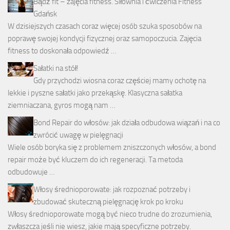
Bądź fit – zajęcia fitness. Siłownia i ćwiczenia Fitness
Gdańsk
W dzisiejszych czasach coraz więcej osób szuka sposobów na
poprawę swojej kondycji fizycznej oraz samopoczucia. Zajęcia
fitness to doskonała odpowiedź …
Sałatki na stół!
Gdy przychodzi wiosna coraz częściej mamy ochotę na
lekkie i pyszne sałatki jako przekąskę. Klasyczna sałatka
ziemniaczana, gyros mogą nam …
Bond Repair do włosów: jak działa odbudowa wiązań i na co
zwrócić uwagę w pielęgnacji
Wiele osób boryka się z problemem zniszczonych włosów, a bond
repair może być kluczem do ich regeneracji. Ta metoda
odbudowuje …
Włosy średnioporowate: jak rozpoznać potrzeby i
zbudować skuteczną pielęgnację krok po kroku
Włosy średnioporowate mogą być nieco trudne do zrozumienia,
zwłaszcza jeśli nie wiesz, jakie mają specyficzne potrzeby.