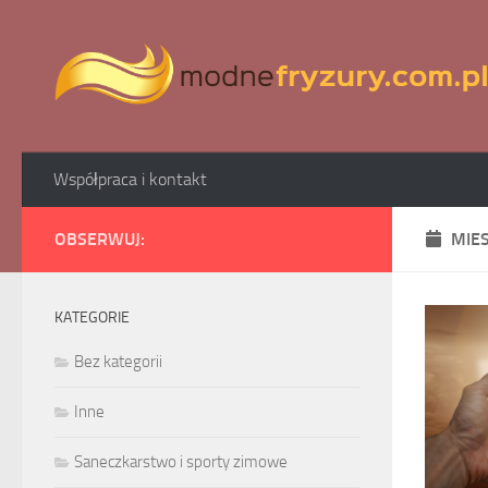
Skip to content
Współpraca i kontakt
OBSERWUJ:
MIE
KATEGORIE
Bez kategorii
Inne
Saneczkarstwo i sporty zimowe