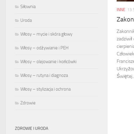
Siłownia
INNE
13 
Zakonn
Uroda
Zakonnik
Włosy – mycie i skóra głowy
zadziwił
cierpien
Włosy – odżywianie i PEH
Człowiek
Francis
Włosy – olejowanie i końcówki
Ukrzyżo
Włosy – rutyna i diagnoza
Świętej..
Włosy – stylizacja i ochrona
Zdrowie
ZDROWIE I URODA