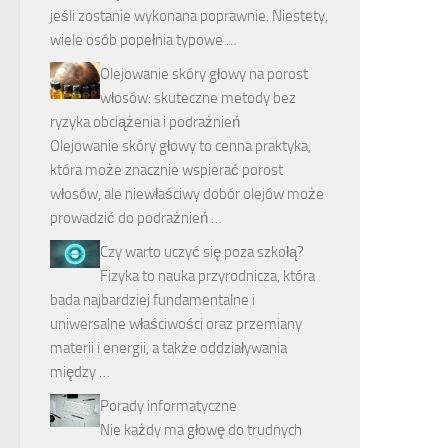
jeśli zostanie wykonana poprawnie. Niestety,
wiele osób popełnia typowe …
Olejowanie skóry głowy na porost
włosów: skuteczne metody bez
ryzyka obciążenia i podrażnień
Olejowanie skóry głowy to cenna praktyka,
która może znacznie wspierać porost
włosów, ale niewłaściwy dobór olejów może
prowadzić do podrażnień …
Czy warto uczyć się poza szkołą?
Fizyka to nauka przyrodnicza, która
bada najbardziej fundamentalne i
uniwersalne właściwości oraz przemiany
materii i energii, a także oddziaływania
między …
Porady informatyczne
Nie każdy ma głowę do trudnych