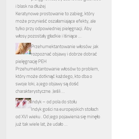
i blask na dłużej
Keratynowe prostowanie to zabieg, który
może przynieść oszałamiające efekty, ale
tylko przy odpowiedniej pielęgnacji. Aby
włosy pozostały gładkie i lśniące …
Przehumektantowanie włosów: jak
rozpoznać objawy i dobrze dobrać
pielęgnację PEH
Przehumektantowanie włosów to problem,
który może dotknąć każdego, kto dba o
swoje loki, a jego objawy są dość
charakterystyczne. Jeśli …
Indyk – od pola do stołu
Indyk gości na europejskich stołach
od XVI wieku . Od jego pojawienia się minęło
już tak wiele lat, że udało …