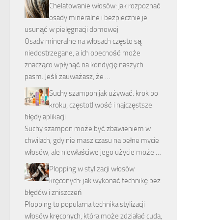
Chelatowanie włosów: jak rozpoznać
osady mineralne i bezpiecznie je
usunąć w pielęgnacji domowej
Osady mineralne na włosach często są
niedostrzegane, a ich obecność może
znacząco wpłynąć na kondycję naszych
pasm. Jeśli zauważasz, że …
Suchy szampon jak używać: krok po
kroku, częstotliwość i najczęstsze
błędy aplikacji
Suchy szampon może być zbawieniem w
chwilach, gdy nie masz czasu na pełne mycie
włosów, ale niewłaściwe jego użycie może …
Plopping w stylizacji włosów
kręconych: jak wykonać technikę bez
błędów i zniszczeń
Plopping to popularna technika stylizacji
włosów kręconych, która może zdziałać cuda,