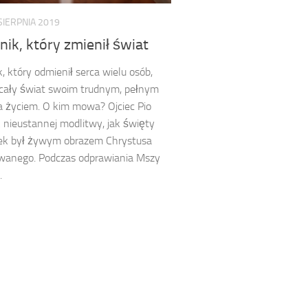
SIERPNIA 2019
ik, który zmienił świat
, który odmienił serca wielu osób,
 cały świat swoim trudnym, pełnym
ia życiem. O kim mowa? Ojciec Pio
 nieustannej modlitwy, jak święty
zek był żywym obrazem Chrystusa
wanego. Podczas odprawiania Mszy
.