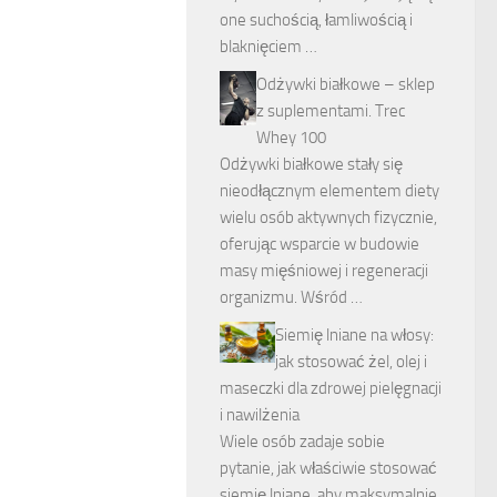
one suchością, łamliwością i
blaknięciem …
Odżywki białkowe – sklep
z suplementami. Trec
Whey 100
Odżywki białkowe stały się
nieodłącznym elementem diety
wielu osób aktywnych fizycznie,
oferując wsparcie w budowie
masy mięśniowej i regeneracji
organizmu. Wśród …
Siemię lniane na włosy:
jak stosować żel, olej i
maseczki dla zdrowej pielęgnacji
i nawilżenia
Wiele osób zadaje sobie
pytanie, jak właściwie stosować
siemię lniane, aby maksymalnie