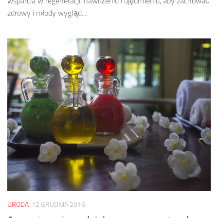
wsparcia w regeneracji, nawilżeniu i ujędrnieniu, aby zachować
zdrowy i młody wygląd....
URODA
12 GRUDNIA 2016