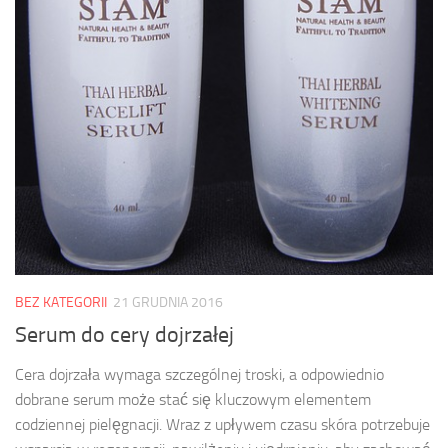
BEZ KATEGORII
21 GRUDNIA 2016
Serum do cery dojrzałej
Cera dojrzała wymaga szczególnej troski, a odpowiednio
dobrane serum może stać się kluczowym elementem
codziennej pielęgnacji. Wraz z upływem czasu skóra potrzebuje