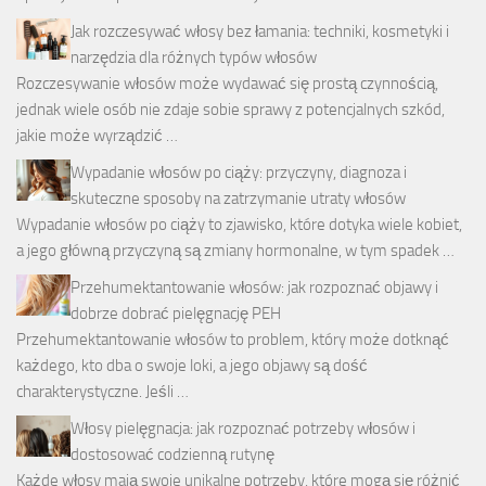
Jak rozczesywać włosy bez łamania: techniki, kosmetyki i
narzędzia dla różnych typów włosów
Rozczesywanie włosów może wydawać się prostą czynnością,
jednak wiele osób nie zdaje sobie sprawy z potencjalnych szkód,
jakie może wyrządzić …
Wypadanie włosów po ciąży: przyczyny, diagnoza i
skuteczne sposoby na zatrzymanie utraty włosów
Wypadanie włosów po ciąży to zjawisko, które dotyka wiele kobiet,
a jego główną przyczyną są zmiany hormonalne, w tym spadek …
Przehumektantowanie włosów: jak rozpoznać objawy i
dobrze dobrać pielęgnację PEH
Przehumektantowanie włosów to problem, który może dotknąć
każdego, kto dba o swoje loki, a jego objawy są dość
charakterystyczne. Jeśli …
Włosy pielęgnacja: jak rozpoznać potrzeby włosów i
dostosować codzienną rutynę
Każde włosy mają swoje unikalne potrzeby, które mogą się różnić