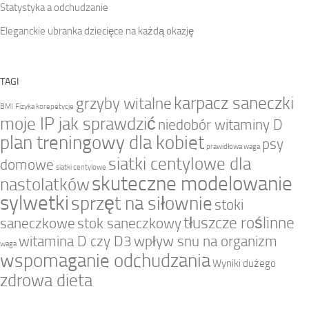
Statystyka a odchudzanie
Eleganckie ubranka dziecięce na każdą okazję
TAGI
karpacz saneczki
grzyby witalne
BMI
Fizyka korepetycje
moje IP jak sprawdzić
niedobór witaminy D
plan treningowy dla kobiet
psy
prawidłowa waga
siatki centylowe dla
domowe
siatki centylowe
skuteczne modelowanie
nastolatków
sylwetki
sprzęt na siłownie
stoki
tłuszcze roślinne
saneczkowe
stok saneczkowy
witamina D czy D3
wpływ snu na organizm
waga
wspomaganie odchudzania
Wyniki dużego
zdrowa dieta