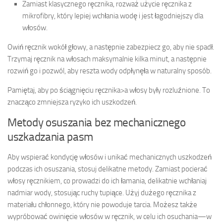
Zamiast klasycznego ręcznika, rozważ użycie ręcznika z
mikrofibry, który lepiej wchłania wodę i jest łagodniejszy dla
włosów.
Owiń ręcznik wokół głowy, a następnie zabezpiecz go, aby nie spadł.
Trzymaj ręcznik na włosach maksymalnie kilka minut, a następnie
rozwiń go i pozwól, aby reszta wody odpłynęła w naturalny sposób.
Pamiętaj, aby po ściągnięciu ręcznika>a włosy były rozluźnione. To
znacząco zmniejsza ryzyko ich uszkodzeń.
Metody osuszania bez mechanicznego
uszkadzania pasm
Aby wspierać kondycję włosów i unikać mechanicznych uszkodzeń
podczas ich osuszania, stosuj delikatne metody. Zamiast pocierać
włosy ręcznikiem, co prowadzi do ich łamania, delikatnie wchłaniaj
nadmiar wody, stosując ruchy tupiące. Użyj dużego ręcznika z
materiału chłonnego, który nie powoduje tarcia. Możesz także
wypróbować owinięcie włosów w ręcznik, w celu ich osuchania—w