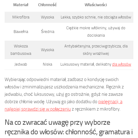
Materiał
Chłonność
Właściwości
Mikrofibra
Wysoka
Lekka, szybko schnie, nie obciąża włosów
Ciężkie mokre włókniny, używaj do
Bawełna
Średnia
dociskania
Wiskoza
Antybakteryjna, przeciwgrzybicza, dla
Wysoka
bambusowa
skóry wrażliwej
Jedwab
Niska
Luksusowy materiał, delikatny
dla włosów
Wybierając odpowiedni materiał, zadbasz o kondycję swoich
włosów i zminimalizujesz uszkodzenia mechaniczne. Ręcznik z
jedwabiu, choć luksusowy, użyj go ostrożnie, gdyż nie zawsze
dobrze chłonie wodę. Używaj go jako dodatku do
pielęgnacji, a
najlepiej sprawdzi się w połączeniu
z ręcznikiem z mikrofibry.
Na co zwracać uwagę przy wyborze
ręcznika do włosów: chłonność, gramatura i