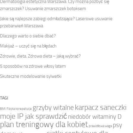
Dermatologia estetyczna Warszawa. Czy można pozbyć się
zmarszczek? Usuwanie zmarszczek botoksem
Jakie są najlepsze zabiegi odmładzające? Laserowe usuwanie
przebarwień Warszawa
Dlaczego warto o siebie dbać?
Makijaż – uczyć się na błędach
Zdrowie, dieta. Zdrowa dieta – jaką wybrać?
5 sposobów na zdrowe włosy latem
Skuteczne modelowanie sylwetki
TAGI
karpacz saneczki
grzyby witalne
BMI
Fizyka korepetycje
moje IP jak sprawdzić
niedobór witaminy D
plan treningowy dla kobiet
psy
prawidłowa waga