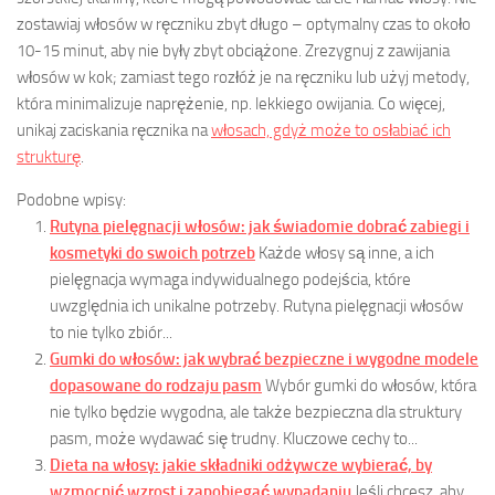
zostawiaj włosów w ręczniku zbyt długo – optymalny czas to około
10-15 minut, aby nie były zbyt obciążone. Zrezygnuj z zawijania
włosów w kok; zamiast tego rozłóż je na ręczniku lub użyj metody,
która minimalizuje naprężenie, np. lekkiego owijania. Co więcej,
unikaj zaciskania ręcznika na
włosach, gdyż może to osłabiać ich
strukturę
.
Podobne wpisy:
Rutyna pielęgnacji włosów: jak świadomie dobrać zabiegi i
kosmetyki do swoich potrzeb
Każde włosy są inne, a ich
pielęgnacja wymaga indywidualnego podejścia, które
uwzględnia ich unikalne potrzeby. Rutyna pielęgnacji włosów
to nie tylko zbiór...
Gumki do włosów: jak wybrać bezpieczne i wygodne modele
dopasowane do rodzaju pasm
Wybór gumki do włosów, która
nie tylko będzie wygodna, ale także bezpieczna dla struktury
pasm, może wydawać się trudny. Kluczowe cechy to...
Dieta na włosy: jakie składniki odżywcze wybierać, by
wzmocnić wzrost i zapobiegać wypadaniu
Jeśli chcesz, aby