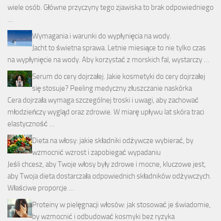
wiele osób. Główne przyczyny tego zjawiska to brak odpowiedniego
…
Wymagania i warunki do wypłynięcia na wody.
Jacht to świetna sprawa. Letnie miesiące to nie tylko czas
na wypłynięcie na wody. Aby korzystać z morskich fal, wystarczy …
Serum do cery dojrzałej. Jakie kosmetyki do cery dojrzałej
się stosuje? Peeling medyczny złuszczanie naskórka
Cera dojrzała wymaga szczególnej troski i uwagi, aby zachować
młodzieńczy wygląd oraz zdrowie. W miarę upływu lat skóra traci
elastyczność …
Dieta na włosy: jakie składniki odżywcze wybierać, by
wzmocnić wzrost i zapobiegać wypadaniu
Jeśli chcesz, aby Twoje włosy były zdrowe i mocne, kluczowe jest,
aby Twoja dieta dostarczała odpowiednich składników odżywczych.
Właściwe proporcje …
Proteiny w pielęgnacji włosów: jak stosować je świadomie,
by wzmocnić i odbudować kosmyki bez ryzyka