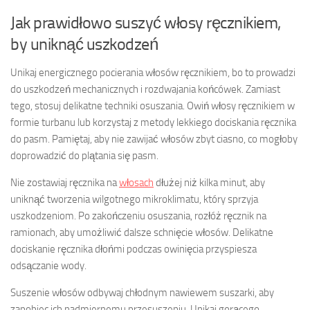
Jak prawidłowo suszyć włosy ręcznikiem,
by uniknąć uszkodzeń
Unikaj energicznego pocierania włosów ręcznikiem, bo to prowadzi
do uszkodzeń mechanicznych i rozdwajania końcówek. Zamiast
tego, stosuj delikatne techniki osuszania. Owiń włosy ręcznikiem w
formie turbanu lub korzystaj z metody lekkiego dociskania ręcznika
do pasm. Pamiętaj, aby nie zawijać włosów zbyt ciasno, co mogłoby
doprowadzić do plątania się pasm.
Nie zostawiaj ręcznika na
włosach
dłużej niż kilka minut, aby
uniknąć tworzenia wilgotnego mikroklimatu, który sprzyja
uszkodzeniom. Po zakończeniu osuszania, rozłóż ręcznik na
ramionach, aby umożliwić dalsze schnięcie włosów. Delikatne
dociskanie ręcznika dłońmi podczas owinięcia przyspiesza
odsączanie wody.
Suszenie włosów odbywaj chłodnym nawiewem suszarki, aby
zapobiec ich nadmiernemu przesuszeniu. Unikaj gorącego