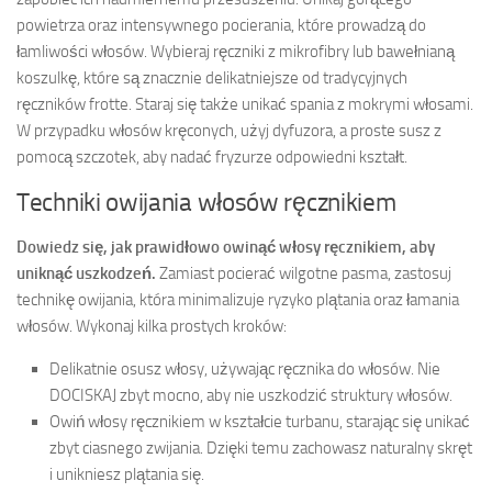
powietrza oraz intensywnego pocierania, które prowadzą do
łamliwości włosów. Wybieraj ręczniki z mikrofibry lub bawełnianą
koszulkę, które są znacznie delikatniejsze od tradycyjnych
ręczników frotte. Staraj się także unikać spania z mokrymi włosami.
W przypadku włosów kręconych, użyj dyfuzora, a proste susz z
pomocą szczotek, aby nadać fryzurze odpowiedni kształt.
Techniki owijania włosów ręcznikiem
Dowiedz się, jak prawidłowo owinąć włosy ręcznikiem, aby
uniknąć uszkodzeń.
Zamiast pocierać wilgotne pasma, zastosuj
technikę owijania, która minimalizuje ryzyko plątania oraz łamania
włosów. Wykonaj kilka prostych kroków:
Delikatnie osusz włosy, używając ręcznika do włosów. Nie
DOCISKAJ zbyt mocno, aby nie uszkodzić struktury włosów.
Owiń włosy ręcznikiem w kształcie turbanu, starając się unikać
zbyt ciasnego zwijania. Dzięki temu zachowasz naturalny skręt
i unikniesz plątania się.