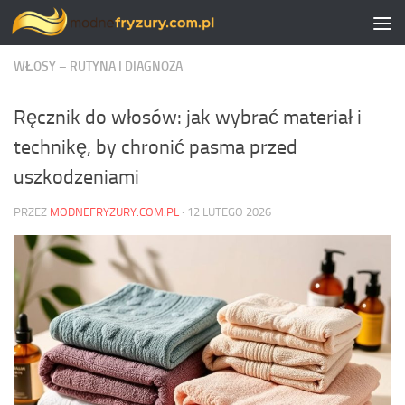
Skip to content
WŁOSY – RUTYNA I DIAGNOZA
Ręcznik do włosów: jak wybrać materiał i
technikę, by chronić pasma przed
uszkodzeniami
PRZEZ
MODNEFRYZURY.COM.PL
·
12 LUTEGO 2026