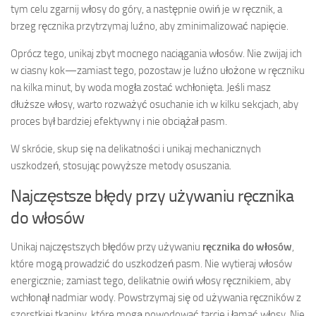
tym celu zgarnij włosy do góry, a następnie owiń je w ręcznik, a
brzeg ręcznika przytrzymaj luźno, aby zminimalizować napięcie.
Oprócz tego, unikaj zbyt mocnego naciągania włosów. Nie zwijaj ich
w ciasny kok—zamiast tego, pozostaw je luźno ułożone w ręczniku
na kilka minut, by woda mogła zostać wchłonięta. Jeśli masz
dłuższe włosy, warto rozważyć osuchanie ich w kilku sekcjach, aby
proces był bardziej efektywny i nie obciążał pasm.
W skrócie, skup się na delikatności i unikaj mechanicznych
uszkodzeń, stosując powyższe metody osuszania.
Najczęstsze błędy przy używaniu ręcznika
do włosów
Unikaj najczęstszych błędów przy używaniu
ręcznika do włosów
,
które mogą prowadzić do uszkodzeń pasm. Nie wytieraj włosów
energicznie; zamiast tego, delikatnie owiń włosy ręcznikiem, aby
wchłonął nadmiar wody. Powstrzymaj się od używania ręczników z
szorstkiej tkaniny, które mogą powodować tarcie i łamać włosy. Nie