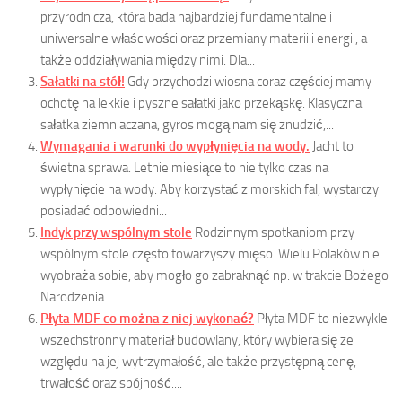
przyrodnicza, która bada najbardziej fundamentalne i
uniwersalne właściwości oraz przemiany materii i energii, a
także oddziaływania między nimi. Dla...
Sałatki na stół!
Gdy przychodzi wiosna coraz częściej mamy
ochotę na lekkie i pyszne sałatki jako przekąskę. Klasyczna
sałatka ziemniaczana, gyros mogą nam się znudzić,...
Wymagania i warunki do wypłynięcia na wody.
Jacht to
świetna sprawa. Letnie miesiące to nie tylko czas na
wypłynięcie na wody. Aby korzystać z morskich fal, wystarczy
posiadać odpowiedni...
Indyk przy wspólnym stole
Rodzinnym spotkaniom przy
wspólnym stole często towarzyszy mięso. Wielu Polaków nie
wyobraża sobie, aby mogło go zabraknąć np. w trakcie Bożego
Narodzenia....
Płyta MDF co można z niej wykonać?
Płyta MDF to niezwykle
wszechstronny materiał budowlany, który wybiera się ze
względu na jej wytrzymałość, ale także przystępną cenę,
trwałość oraz spójność....