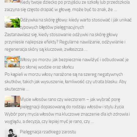
Kiedy twoje dziecko po przyjściu ze szkoły lub przedszkola
zaczyna się często drapać w głowę, może być to znak, że …
Odżywka na skórę głowy: kiedy warto stosować i jak unikać
typowych błędów pielęgnacyjnych
Zastanawiasz się, kiedy stosowanie odżywki na skórę głowy
przyniesie najlepsze efekty? Regularne nawilżanie, odżywianie i
regeneracja skóry są kluczowe, zwłaszcza …
Włosy po morzu: jak bezpiecznie nawilżyć i odbudować je
po słonej wodzie oraz słońcu
Po kąpieli w morzu włosy narażone są na szereg negatywnych
skutków, takich jak wysuszenie, łamliwość czy utrata blasku. Aby
skutecznie …
Mycie włosów rano czy wieczorem – jak wybrać porę
pielęgnacji dopasowaną do rodzaju włosów i stylu życia
Wybór pory mycia włosów ma kluczowe znaczenie dla ich zdrowia i
wyglądu, a decyzja, czy lepiej myć je rano, czy …
Pielęgnacja rzadkiego zarostu