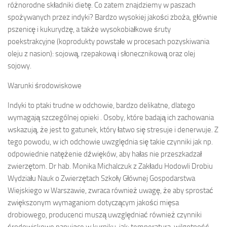
różnorodne składniki dietę. Co zatem znajdziemy w paszach
spożywanych przez indyki? Bardzo wysokiej jakości zboża, głównie
pszenicę i kukurydzę, a także wysokobiałkowe śruty
poekstrakcyjne (koprodukty powstałe w procesach pozyskiwania
oleju z nasion): sojową, rzepakową i słonecznikową oraz olej
sojowy.
Warunki środowiskowe
Indyki to ptaki trudne w odchowie, bardzo delikatne, dlatego
wymagają szczególnej opieki . Osoby, które badają ich zachowania
wskazują, że jest to gatunek, który łatwo się stresuje i denerwuje. Z
tego powodu, w ich odchowie uwzględnia się takie czynniki jak np.
odpowiednie natężenie dźwięków, aby hałas nie przeszkadzał
zwierzętom. Dr hab. Monika Michalczuk z Zakładu Hodowli Drobiu
Wydziału Nauk o Zwierzętach Szkoły Głównej Gospodarstwa
Wiejskiego w Warszawie, zwraca również uwagę, że aby sprostać
zwiększonym wymaganiom dotyczącym jakości mięsa
drobiowego, producenci muszą uwzględniać również czynniki
środowiskowe panujące w kurniku, jak: temperatura, wilgotność