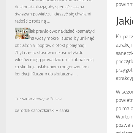
powinny
doskonała okazja, aby spędzić czas na
świeżym powietrzu i cieszyć się chwilami
Jak
radości z rodziną …
Jak prawidłowo nakładać kosmetyki
Karpacz
na włosy mokre i suche, by uniknąć
atrakcj
obciążenia i poprawić efekt pielęgnacji
saneczk
Zbyt często stosowane kosmetyki do
włosów mogą prowadzić do ich obciążenia,
początk
co skutkuje osłabieniem i pogorszeniem
przygot
kondycji. Kluczem do skutecznej …
atrakcyj
W sezon
Tor saneczkowy w Polsce
powietr
po malo
ośrodek saneczkarski – sanki
Warto 
pozwal