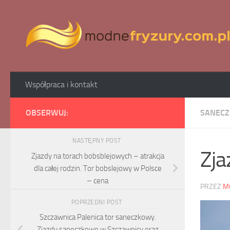
Skip to content
Współpraca i kontakt
OBSERWUJ:
SANECZ
NASTĘPNY POST
Zja
Zjazdy na torach bobsblejowych – atrakcja
dla całej rodzin. Tor bobslejowy w Polsce
– cena
PRZEZ
M
POPRZEDNI POST
Szczawnica Palenica tor saneczkowy.
Zjazdy saneczkowe w Szczawnicy oraz