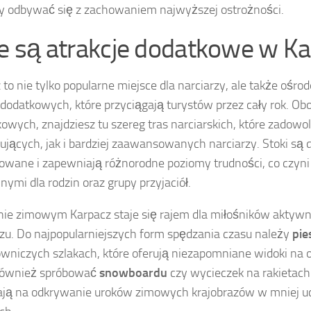
 odbywać się z zachowaniem najwyższej ostrożności.
ie są atrakcje dodatkowe w K
 to nie tylko popularne miejsce dla narciarzy, ale także ośro
i dodatkowych, które przyciągają turystów przez cały rok. Ob
owych, znajdziesz tu szereg tras narciarskich, które zadow
ujących, jak i bardziej zaawansowanych narciarzy. Stoki są 
owane i zapewniają różnorodne poziomy trudności, co czyni
nymi dla rodzin oraz grupy przyjaciół.
ie zimowym Karpacz staje się rajem dla miłośników aktyw
zu. Do najpopularniejszych form spędzania czasu należy
pie
wniczych szlakach, które oferują niezapomniane widoki na o
również spróbować
snowboardu
czy wycieczek na rakietach
ają na odkrywanie uroków zimowych krajobrazów w mniej 