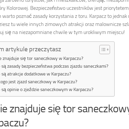
ga zarówno turystów, jak i mieszkańców, oferując niezapom
óry Kolorowej. Bezpieczeństwo uczestników jest priorytetem,
 warto poznać zasady korzystania z toru. Karpacz to jednak n
ziesz tu wiele innych zimowych atrakcji oraz malownicze szla
uj się na niezapomniane chwile w tym urokliwym miejscu!
m artykule przeczytasz
e znajduje się tor saneczkowy w Karpaczu?
e są zasady bezpieczeństwa podczas zjazdu saneczkami?
e są atrakcje dodatkowe w Karpaczu?
kogo jest zjazd saneczkowy w Karpaczu?
e są opinie o zjeździe saneczkowym w Karpaczu?
ie znajduje się tor saneczkow
paczu?