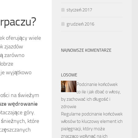
styczeń 2017
arpaczu?
grudzień 2016
dek oferujący wiele
ok zjazdów
NAJNOWSZE KOMENTARZE
olą zarówno
dobrze
 je wyjątkowo
LOSOWE
Podcinanie końcówek
co ile i jak dbać o włosy,
ności na świeżym
by zachować ich długość i
sze wędrowanie
zdrowie
taczające góry.
Regularne podcinanie końcówek
 śnieżnych, które
włosów to kluczowy element ich
pielęgnacji, który może
uczęszczanych
znacząco wpłynąć na ich