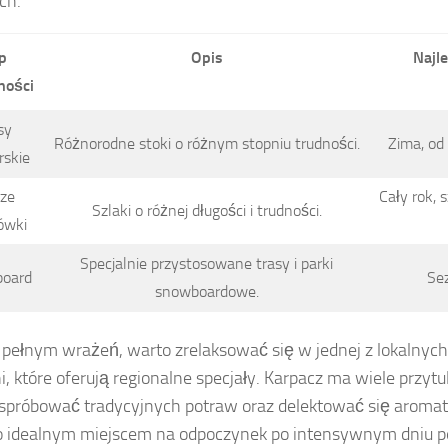
ch.
p
Opis
Najl
ności
sy
Różnorodne stoki o różnym stopniu trudności.
Zima, od
rskie
sze
Cały rok, 
Szlaki o różnej długości i trudności.
ówki
Specjalnie przystosowane trasy i parki
oard
Se
snowboardowe.
 pełnym wrażeń, warto zrelaksować się w jednej z lokalnych 
i, które oferują regionalne specjały. Karpacz ma wiele przytu
próbować tradycyjnych potraw oraz delektować się aroma
o idealnym miejscem na odpoczynek po intensywnym dniu 