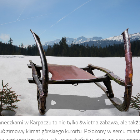
aneczkami w Karpaczu to nie tylko świetna zabawa, ale także
uć zimowy klimat górskiego kurortu. Położony w sercu mias