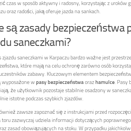
zić czas w sposób aktywny i radosny, korzystając z uroków g
azu oraz radości, jaką oferuje jazda na sankach.
ie są zasady bezpieczeństwa 
zdu saneczkami?
 zjazdu saneczkami w Karpaczu bardzo ważne jest przestrz
zeństwa, które mają na celu ochronę zarówno osób korzystają
uczestników zabawy. Kluczowym elementem bezpieczeństwa
są wyposażone w
pasy bezpieczeństwa
oraz
hamulce
. Pasy
ają, że użytkownik pozostaje stabilnie osadzony w saneczka
lnie istotne podczas szybkich zjazdów.
ównież zawsze zapoznać się z instrukcjami przed rozpoczęc
 toru zazwyczaj udziela informacji dotyczących poprawnego 
raz zasad obowiązujących na stoku. W przypadku jakichkolw