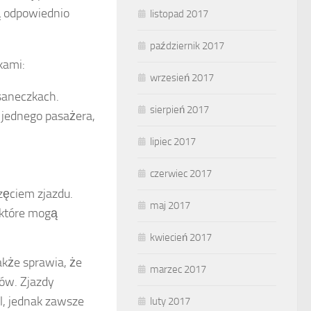
ą odpowiednio
listopad 2017
październik 2017
kami:
wrzesień 2017
aneczkach.
sierpień 2017
 jednego pasażera,
lipiec 2017
czerwiec 2017
częciem zjazdu.
maj 2017
 które mogą
kwiecień 2017
akże sprawia, że
marzec 2017
ków. Zjazdy
l, jednak zawsze
luty 2017