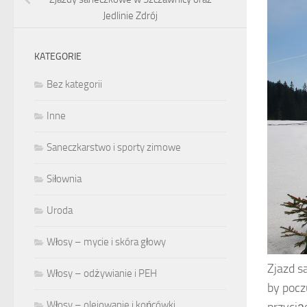
Jedlinie Zdrój
KATEGORIE
Bez kategorii
Inne
Saneczkarstwo i sporty zimowe
Siłownia
Uroda
Włosy – mycie i skóra głowy
Zjazd s
Włosy – odżywianie i PEH
by pocz
Włosy – olejowanie i końcówki