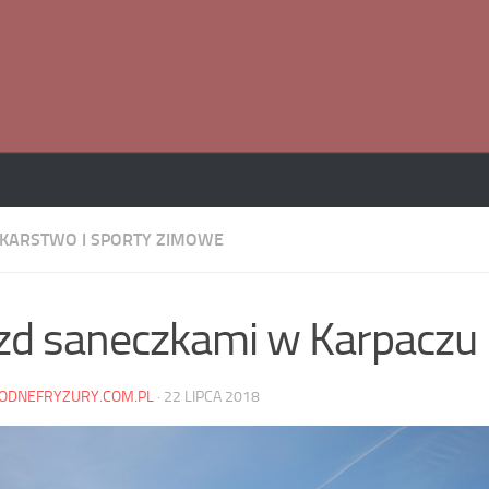
KARSTWO I SPORTY ZIMOWE
zd saneczkami w Karpaczu
ODNEFRYZURY.COM.PL
·
22 LIPCA 2018