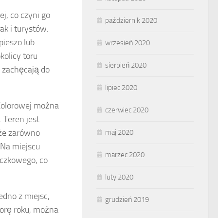
j, co czyni go
październik 2020
k i turystów.
pieszo lub
wrzesień 2020
kolicy toru
sierpień 2020
re zachęcają do
lipiec 2020
 Kolorowej można
czerwiec 2020
 Teren jest
 że zarówno
maj 2020
. Na miejscu
marzec 2020
eczkowego, co
luty 2020
edno z miejsc,
grudzień 2019
porę roku, można