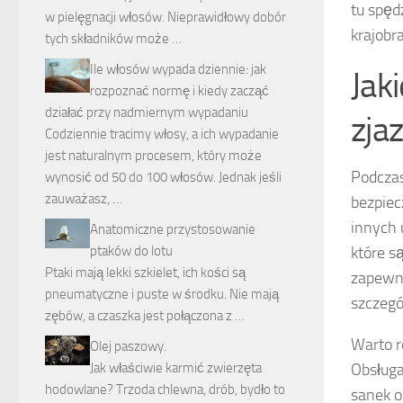
tu spęd
w pielęgnacji włosów. Nieprawidłowy dobór
krajobr
tych składników może …
Ile włosów wypada dziennie: jak
Jak
rozpoznać normę i kiedy zacząć
działać przy nadmiernym wypadaniu
zja
Codziennie tracimy włosy, a ich wypadanie
jest naturalnym procesem, który może
Podczas
wynosić od 50 do 100 włosów. Jednak jeśli
zauważasz, …
bezpiec
innych 
Anatomiczne przystosowanie
które 
ptaków do lotu
Ptaki mają lekki szkielet, ich kości są
zapewni
pneumatyczne i puste w środku. Nie mają
szczegó
zębów, a czaszka jest połączona z …
Warto r
Olej paszowy.
Obsługa
Jak właściwie karmić zwierzęta
hodowlane? Trzoda chlewna, drób, bydło to
sanek o