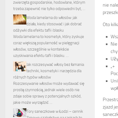
zwierzęta gospodarskie, hodowlane, którym
nie nal
trzeba zapewnić nie tylko odpowiedni byt, …
przeszk
Woda lamelarna do włosów: jak
Oto kil
działa, kiedy stosować i jak dobrać
odżywki dla efektu tafli i blasku
Wsz
Woda lamelarna to kosmetyk, który zyskuje
coraz większą popularność w pielęgnacji
Nie
włosów, szczególnie w kontekście
chy
uzyskiwania efektu tafli i blasku. …
Uży
Jak rozczesywać włosy bez łamania:
„+
techniki, kosmetyki i narzędzia dla
Poc
różnych typów włosów
Uni
Rozczesywanie włosów może wydawać się
wpł
prostą czynnością, jednak wiele osób nie
zdaje sobie sprawy z potencjalnych szkód,
Przestr
jakie może wyrządzić …
zjazd j
Tory saneczkowe w Łodzi – cennik
saneczk
Zimowe szaleństwo na sankach to