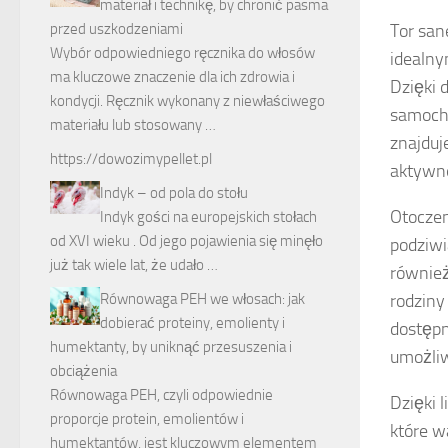
materiał i technikę, by chronić pasma
Tor san
przed uszkodzeniami
Wybór odpowiedniego ręcznika do włosów
idealny
ma kluczowe znaczenie dla ich zdrowia i
Dzięki 
kondycji. Ręcznik wykonany z niewłaściwego
samocho
materiału lub stosowany …
znajduje
https://dowozimypellet.pl
aktywn
Indyk – od pola do stołu
Otoczen
Indyk gości na europejskich stołach
od XVI wieku . Od jego pojawienia się minęło
podziwi
już tak wiele lat, że udało …
również
rodziny
Równowaga PEH we włosach: jak
dobierać proteiny, emolienty i
dostępn
humektanty, by uniknąć przesuszenia i
umożliw
obciążenia
Równowaga PEH, czyli odpowiednie
Dzięki 
proporcje protein, emolientów i
które w
humektantów, jest kluczowym elementem