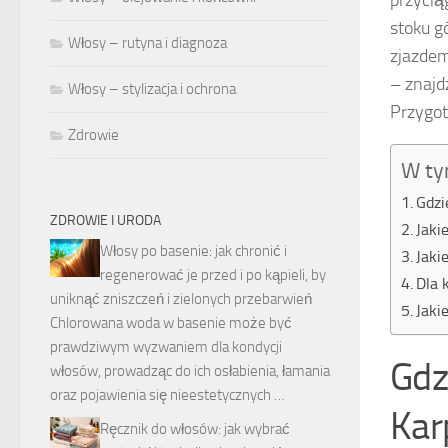
przycią
stoku g
Włosy – rutyna i diagnoza
zjazdem
– znajd
Włosy – stylizacja i ochrona
Przygot
Zdrowie
W ty
Gdzi
ZDROWIE I URODA
Jaki
Włosy po basenie: jak chronić i
Jaki
regenerować je przed i po kąpieli, by
Dla 
uniknąć zniszczeń i zielonych przebarwień
Jaki
Chlorowana woda w basenie może być
prawdziwym wyzwaniem dla kondycji
Gdz
włosów, prowadząc do ich osłabienia, łamania
oraz pojawienia się nieestetycznych …
Kar
Ręcznik do włosów: jak wybrać