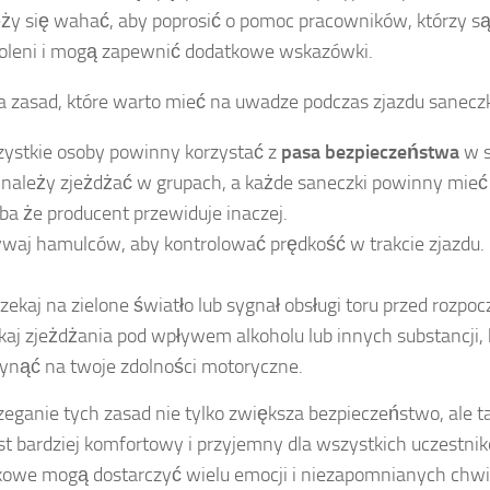
eży się wahać, aby poprosić o pomoc pracowników, którzy s
oleni i mogą zapewnić dodatkowe wskazówki.
ka zasad, które warto mieć na uwadze podczas zjazdu sanecz
ystkie osoby powinny korzystać z
pasa bezpieczeństwa
w s
 należy zjeżdżać w grupach, a każde saneczki powinny mieć
ba że producent przewiduje inaczej.
waj hamulców, aby kontrolować prędkość w trakcie zjazdu.
zekaj na zielone światło lub sygnał obsługi toru przed rozpo
kaj zjeżdżania pod wpływem alkoholu lub innych substancji,
ynąć na twoje zdolności motoryczne.
zeganie tych zasad nie tylko zwiększa bezpieczeństwo, ale t
est bardziej komfortowy i przyjemny dla wszystkich uczestni
owe mogą dostarczyć wielu emocji i niezapomnianych chwi