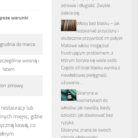
zdrowie i długość. Zwykle
zaleca się, …
epsze warunki
Włosy bez blasku – jak
rozpoznać przyczyny i
skutecznie przywrócić im połysk
 grudnia do marca.
Matowe włosy mogą być
frustrującym problemem, z
którym boryka się wiele osób.
szczególnie wiosną i
Często ich brak blasku wynika z
latem.
niewłaściwej pielęgnacji,
używania …
zon zimowy.
Gliceryna w
kosmetykach do
restauracji lub
włosów: jak nawilża, kiedy
szkodzi i jak dawkować bez
lnych miejsc, gdzie
ryzyka
tyczną kawą, co
Gliceryna, znana ze swoich
pełnym
silnych właściwości