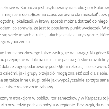
eczkowy w Karpaczu jest usytuowany na stoku góry Kolorowe
m miejscem do spędzenia czasu zarówno dla mieszkańców, ja
dogodnej lokalizacji, w łatwy sposób można dotrzeć do niego 
dem, co sprawia, że jest to popularny punkt wycieczek. W o
 się wiele innych atrakcji, takich jak szlaki turystyczne, któ
ego wypoczynku.
ie toru saneczkowego także zasługuje na uwagę. Na górze
ać przepiękne widoki na okoliczne pasma górskie oraz doliny.
 dobrze zagospodarowany pod kątem rekreacji, co sprawia,
 z dziećmi, jak i grupy przyjaciół mogą znaleźć coś dla siebie
e są także inne usługi, takie jak wypożyczalnie sprzętu san
ia łatwe rozpoczęcie zabawy.
licznym atrakcjom w pobliżu, tor saneczkowy w Karpaczu to j
arto odwiedzić podczas pobytu w regionie. Bez względu na 