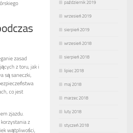
październik 2019
órskiego
wrzesień 2019
podczas
sierpień 2019
wrzesień 2018
sierpień 2018
eganie zasad
cych z toru, jak i
lipiec 2018
 są saneczki,
 bezpieczeństwa
maj 2018
ch, co jest
marzec 2018
luty 2018
iem zjazdu.
korzystania z
styczeń 2018
iek wątpliwości,