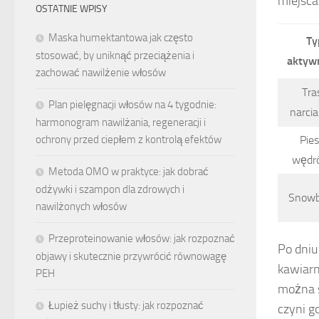
miejsca
OSTATNIE WPISY
Maska humektantowa jak często
Ty
stosować, by uniknąć przeciążenia i
aktyw
zachować nawilżenie włosów
Tra
Plan pielęgnacji włosów na 4 tygodnie:
narcia
harmonogram nawilżania, regeneracji i
Pie
ochrony przed ciepłem z kontrolą efektów
wędr
Metoda OMO w praktyce: jak dobrać
odżywki i szampon dla zdrowych i
Snowb
nawilżonych włosów
Przeproteinowanie włosów: jak rozpoznać
Po dniu
objawy i skutecznie przywrócić równowagę
kawiarn
PEH
można s
Łupież suchy i tłusty: jak rozpoznać
czyni g