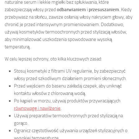
naturalne serum i lekkie mgiełki bez spłukiwania, które
zabezpieczają włosy przed
odbarwianiem
i
przesuszaniem
. Kiedy
przebywasz na słońcu, zawsze osłaniaj włosy nakryciem głowy, aby
chronić je przed intensywnym promieniowaniem. Dodatkowo,
używaj kosmetyków termoochronnych przed stylizacją włosów,
aby minimalizować uszkodzenia spowodowane wysoką
temperaturą.
W celu lepszej ochrony, oto kilka kluczowych zasad:
Stosuj kosmetyki z filtrami UV regularnie, by zabezpieczyć
włosy przed szkodliwym działaniem promieni słonecznych.
Przed wejściem do basenu zakładaj czepek, aby uniknąć
kontaktu włosów z chlorowaną wodą.
Po kąpieli w morzu, używaj produktów przywracających
równowagę i nawilżenie
.
Używaj preparatów termoochronnych przed stylizacją na
gorąco.
Ogranicz częstotliwość używania urządzeń stylizacyjnych o
wysokiej temperaturze.