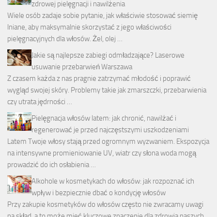
zdrowej pielęgnacji i nawilżenia
Wiele osób zadaje sobie pytanie, jak właściwie stosować siemię
lniane, aby maksymalnie skorzystać z jego właściwości
pielęgnacyjnych dla włosów. Żel, olej …
Jakie są najlepsze zabiegi odmładzające? Laserowe
usuwanie przebarwień Warszawa
Z czasem każda z nas pragnie zatrzymać młodość i poprawić
wygląd swojej skóry. Problemy takie jak zmarszczki, przebarwienia
czy utrata jędrności …
Pielęgnacja włosów latem: jak chronić, nawilżać i
regenerować je przed najczęstszymi uszkodzeniami
Latem Twoje włosy stają przed ogromnym wyzwaniem. Ekspozycja
na intensywne promieniowanie UV, wiatr czy słona woda mogą
prowadzić do ich osłabienia …
Alkohole w kosmetykach do włosów: jak rozpoznać ich
wpływ i bezpiecznie dbać o kondycję włosów
Przy zakupie kosmetyków do włosów często nie zwracamy uwagi
na skład, a to może mieć kluczowe znaczenie dla zdrowia naszych