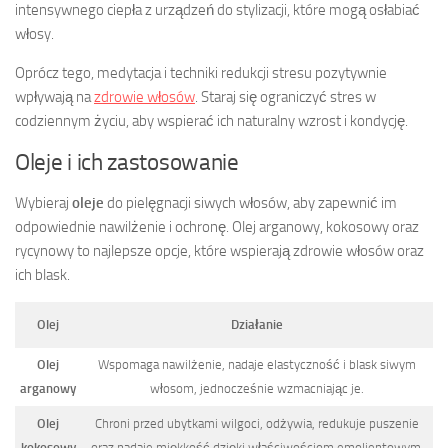
intensywnego ciepła z urządzeń do stylizacji, które mogą osłabiać
włosy.
Oprócz tego, medytacja i techniki redukcji stresu pozytywnie
wpływają na
zdrowie włosów
. Staraj się ograniczyć stres w
codziennym życiu, aby wspierać ich naturalny wzrost i kondycję.
Oleje i ich zastosowanie
Wybieraj
oleje
do pielęgnacji siwych włosów, aby zapewnić im
odpowiednie nawilżenie i ochronę. Olej arganowy, kokosowy oraz
rycynowy to najlepsze opcje, które wspierają zdrowie włosów oraz
ich blask.
Olej
Działanie
Olej
Wspomaga nawilżenie, nadaje elastyczność i blask siwym
arganowy
włosom, jednocześnie wzmacniając je.
Olej
Chroni przed ubytkami wilgoci, odżywia, redukuje puszenie
kokosowy
oraz nadaje miękkość dzięki właściwościom emolientowym.