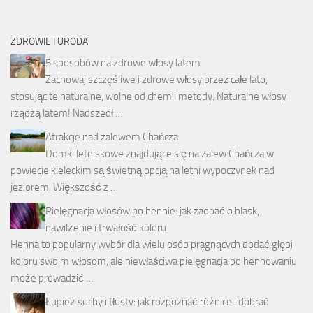
ZDROWIE I URODA
5 sposobów na zdrowe włosy latem
Zachowaj szczęśliwe i zdrowe włosy przez całe lato,
stosując te naturalne, wolne od chemii metody. Naturalne włosy
rządzą latem! Nadszedł …
Atrakcje nad zalewem Chańcza
Domki letniskowe znajdujące się na zalew Chańcza w
powiecie kieleckim są świetną opcją na letni wypoczynek nad
jeziorem. Większość z …
Pielęgnacja włosów po hennie: jak zadbać o blask,
nawilżenie i trwałość koloru
Henna to popularny wybór dla wielu osób pragnących dodać głębi
koloru swoim włosom, ale niewłaściwa pielęgnacja po hennowaniu
może prowadzić …
Łupież suchy i tłusty: jak rozpoznać różnice i dobrać