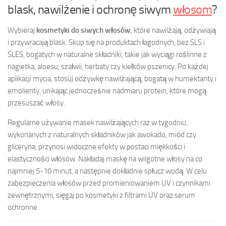
blask, nawilżenie i ochronę siwym
włosom
?
Wybieraj
kosmetyki do siwych włosów
, które nawilżają, odżywiają
i przywracają blask. Skup się na produktach łagodnych, bez SLS i
SLES, bogatych w naturalne składniki, takie jak wyciągi roślinne z
nagietka, aloesu, szałwii, herbaty czy kiełków pszenicy. Po każdej
aplikacji mycia, stosuj odżywkę nawilżającą, bogatą w humektanty i
emolienty, unikając jednocześnie nadmiaru protein, które mogą
przesuszać włosy.
Regularne używanie masek nawilżających raz w tygodniu,
wykonanych z naturalnych składników jak awokado, miód czy
gliceryna, przynosi widoczne efekty w postaci miękkości i
elastyczności włosów. Nakładaj maskę na wilgotne włosy na co
najmniej 5-10 minut, a następnie dokładnie spłucz wodą. W celu
zabezpieczenia włosów przed promieniowaniem UV i czynnikami
zewnętrznymi, sięgaj po kosmetyki z filtrami UV oraz serum
ochronne.