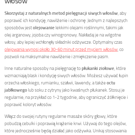
włosów
Skorzystaj z naturalnych metod pielęgnacji siwych włosów
, aby
poprawić ich kondycję, nawilżenie i ochronę. Jednym z najlepszych
sposobów jest
olejowanie
lekkimi olejami roślinnymi, takimi jak
olej arganowy, jojoba czy winogronowy. Nakładaj je na wilgotne
włosy, aby lepiej wchłonęły składniki odżywcze. Optymalny czas
olejowania wynosi około 30-60 minut przed myciem włosów
, co
pozwoli na maksymalne nawilżenie i zmiękczenie pasm.
Inne naturalne sposoby na pielęgnację to
płukanki ziołowe
, które
wzmacniają blask i kondycję siwych włosów. Możesz używać łupin
orzecha włoskiego, rumianku, szałwii, lawendy, a także
octu
jabłkowego
lub soku z cytryny jako kwaśnych płukanek. Stosuj je
regularnie, na przykład co 1-2 tygodnie, aby ograniczyć żółknięcie i
poprawić koloryt włosów.
Włącz do swojej rutyny regularne masaże skóry głowy, które
pobudzą cebulki i poprawią krążenie krwi. Używaj do tego olejów,
które jednocześnie będą działać jako odżywka. Unikaj stosowania