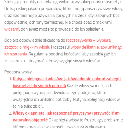
Stosując produkty do stylizacji, wybieraj wysokiej jakości kosmetyki.
Unikaj niskiej jakości preparatów, które mogą zniszczyć siwe włosy,
oraz nadmiernego używania gorących narzędzi stylizacyjnych bez
odpowiedniej ochrony termicznej. Nie chodź spać z mokrymi
włosami
, ponieważ może to prowadzić do ich osłabienia.
Dobierz odpowiednie akcesoria do
rozczesywania – wybieraj
szczotki o miękkim włosiu
i rozczesuj
włosy delikatnie, aby uniknąć
ich szarpania
. Regularnie podcinaj końcówki, aby zapobiegać ich
zniszczeniu i utrzymać zdrowy wygląd siwych włosów.
Podobne wpisy:
Rutyna pielęgnacji włosów: jak świadomie dobrać zabiegi i
kosmetyki do swoich potrzeb
Każde włosy są inne, a ich
pielęgnacja wymaga indywidualnego podejścia, które
uwzględnia ich unikalne potrzeby. Rutyna pielęgnacji włosów
to nie tylko zbiór...
Włosy oklapnięte: jak rozpoznać przyczyny i przywrócić im
naturalną objętość
Oklapnięte włosy to frustrujący problem, z
którym zmaga się wiele osób, zwłaszcza w okresach