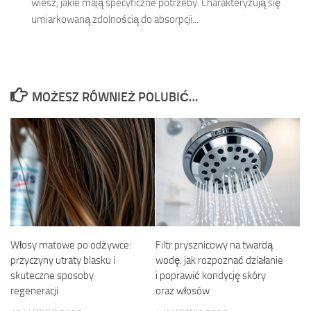
wiesz, jakie mają specyficzne potrzeby. Charakteryzują się
umiarkowaną zdolnością do absorpcji...
MOŻESZ RÓWNIEŻ POLUBIĆ…
Włosy matowe po odżywce:
Filtr prysznicowy na twardą
przyczyny utraty blasku i
wodę: jak rozpoznać działanie
skuteczne sposoby
i poprawić kondycję skóry
regeneracji
oraz włosów