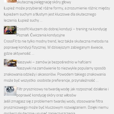
skuteczną pielęgnację skóry głowy
Łupież może przybierać różne formy, a zrozumienie różnic między
łupieżem suchym a tłustym jest kluczowe dla skutecznego
leczenia. Łupież suchy …
Crossfit kluczem do dobrej kondycji – trening na kondycję
Poznań. Ćwiczenia kondycyjne
CrossFit to nie tylko modny trend, lecz także skuteczna metoda na
poprawę kondycji fizycznej. W dzisiejszym zabieganym świecie,
gdzie aktywność …
Naszywki – zamów je bezpośrednio w hafciarni
Naszywki na zamówienie to niezwykle popularny sposób
znakowania odzieży i akcesoriów. Powodem takiego znakowania
może być wszystko: osobiste preferencje, przynależność …
Filtr prysznicowy na twardą wodę: jak rozpoznać działanie i
poprawić kondycję skóry oraz włosów
Jeśli zmagasz się z problemem twardej wody, stosowanie filtra
prysznicowego może być kluczowym rozwiązaniem. Dzięki niemu
możesz skutecznie usunąć zanieczyszczenia, …