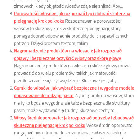
zimowych, kiedy objętość włosów zdaje się znikać. Aby...
Porowatość włosów: jak rozpoznać typ i dobrać skuteczną
pielęgnację krok po kroku
Rozpoznawanie porowatości
włosów to kluczowy krok w skutecznej pielęgnacji, który
pomaga dobrać odpowiednie produkty do ich specyficznych
potrzeb. Dzięki prostym testom, takim...
Nagromadzenie produktów na włosach: jak rozpoznać
objawy i bezpiecznie oczyścić włosy oraz skórę głowy
Nagromadzenie produktów na włosach i skórze głowy może
prowadzić do wielu problemów, takich jak matowość,
przetłuszczanie się czy swędzenie. Kluczowe jest, aby...
Gumki do włosów: jak wybrać bezpieczne i wygodne modele
dopasowane do rodzaju pasm
Wybór gumki do włosów, która
nie tylko będzie wygodna, ale także bezpieczna dla struktury
pasm, może wydawać się trudny. Kluczowe cechy to...
Włosy średnioporowate: jak rozpoznać potrzeby i zbudować
skuteczną pielęgnację krok po kroku
Włosy średnioporowate
mogą być nieco trudne do zrozumienia, zwłaszcza jeśli nie