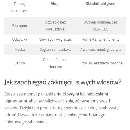
Rodzaj
Akcja
Składniki aktywne
kosmetyku
Oczyścić bez
Wyciągi roślinne, bez
Szampon
wysuszania
SLS/SLES
Odżywka
Nawilżyć i wygładzić
Humektanty, emolienty
Maska
Dogłębnie nawilżyć
Awokado, miód, gliceryna
Ochronić przed
Serum
Filtry UV, ekstrakty roślinne
słońcem
Jak zapobiegać żółknięciu siwych włosów?
Stosuj szampony i płukanki z
fioletowymi
lub
niebieskimi
pigmentami
, aby neutralizować ciepłe, żółtawe tony siwych
włosów. Dzięki tym produktom przywrócisz chłodny, srebrzysty
odcień. Używaj ich z umiarem, aby uniknąć niechcianego
fioletowego zabarwienia.