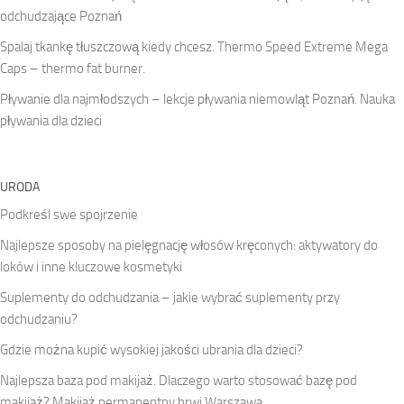
odchudzające Poznań
Spalaj tkankę tłuszczową kiedy chcesz. Thermo Speed Extreme Mega
Caps – thermo fat burner.
Pływanie dla najmłodszych – lekcje pływania niemowląt Poznań. Nauka
pływania dla dzieci
URODA
Podkreśl swe spojrzenie
Najlepsze sposoby na pielęgnację włosów kręconych: aktywatory do
loków i inne kluczowe kosmetyki
Suplementy do odchudzania – jakie wybrać suplementy przy
odchudzaniu?
Gdzie można kupić wysokiej jakości ubrania dla dzieci?
Najlepsza baza pod makijaż. Dlaczego warto stosować bazę pod
makijaż? Makijaż permanentny brwi Warszawa