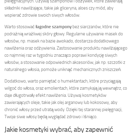
pielęgnacyjnych. Używaj szamponów i odżywek, które zawierają
składniki nawilżające, takie jak gliceryna, aloes czy miód, aby
wspierać zdrowie swoich siwych włosów.
Warto stosować
łagodne szampony
bez siarczanów, które nie
podrażnią wrażliwej skóry głowy. Regularne używanie masek do
włosów, np. masek na bazie awokado, dostarcza dodatkowego
nawilżenia oraz odżywienia. Zastosowanie produktu nawilżającego
co najmniej raz w tygodniu znacząco poprawi kondycję siwych
włosów, a stosowanie odpowiednich akcesoriów, jak np. szczotki z
naturalnego włosia, pomoże uniknąć mechanicznych zniszczeń.
Dodatkowo, warto pamiętać o humektantach, które przyciągają
wilgoć do włosa, oraz emolientach, które zamykają ją wewnątrz, co
daje długotrwały efekt nawilżenia. Używaj kosmetyków
zawierających oleje, takie jak olej arganowy lub kokosowy, aby
chronić włosy przed utratą wody. Dzięki tej starannej pielęgnacji,
Twoje siwe włosy będą wyglądać zdrowo i lśniąco.
Jakie kosmetyki wybrać, aby zapewnić