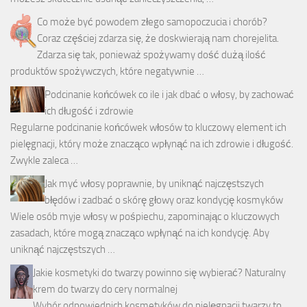
Co może być powodem złego samopoczucia i chorób?
Coraz częściej zdarza się, że doskwierają nam chorejelita.
Zdarza się tak, ponieważ spożywamy dość dużą ilość
produktów spożywczych, które negatywnie …
Podcinanie końcówek co ile i jak dbać o włosy, by zachować
ich długość i zdrowie
Regularne podcinanie końcówek włosów to kluczowy element ich
pielęgnacji, który może znacząco wpłynąć na ich zdrowie i długość.
Zwykle zaleca …
Jak myć włosy poprawnie, by uniknąć najczęstszych
błędów i zadbać o skórę głowy oraz kondycję kosmyków
Wiele osób myje włosy w pośpiechu, zapominając o kluczowych
zasadach, które mogą znacząco wpłynąć na ich kondycję. Aby
uniknąć najczęstszych …
Jakie kosmetyki do twarzy powinno się wybierać? Naturalny
krem do twarzy do cery normalnej
Wybór odpowiednich kosmetyków do pielęgnacji twarzy to