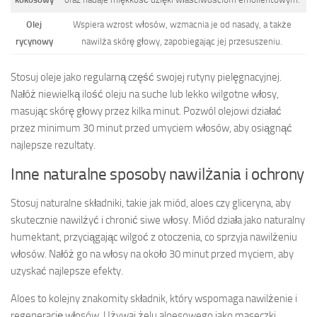
Olej
Wspiera wzrost włosów, wzmacnia je od nasady, a także
rycynowy
nawilża skórę głowy, zapobiegając jej przesuszeniu.
Stosuj oleje jako regularną część swojej rutyny pielęgnacyjnej.
Nałóż niewielką ilość oleju na suche lub lekko wilgotne włosy,
masując skórę głowy przez kilka minut. Pozwól olejowi działać
przez minimum 30 minut przed umyciem włosów, aby osiągnąć
najlepsze rezultaty.
Inne naturalne sposoby nawilżania i ochrony
Stosuj naturalne składniki, takie jak miód, aloes czy gliceryna, aby
skutecznie nawilżyć i chronić siwe włosy. Miód działa jako naturalny
humektant, przyciągając wilgoć z otoczenia, co sprzyja nawilżeniu
włosów. Nałóż go na włosy na około 30 minut przed myciem, aby
uzyskać najlepsze efekty.
Aloes to kolejny znakomity składnik, który wspomaga nawilżenie i
regenerację włosów. Używaj żelu aloesowego jako maseczki,