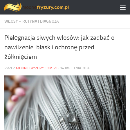
Skip to content
WŁOSY – RUTYNA I DIAGNOZA
Pielęgnacja siwych włosów: jak zadbać o
nawilżenie, blask i ochronę przed
żółknięciem
PRZEZ
MODNEFRYZURY.COM.PL
·
14 KWIETNIA 2026