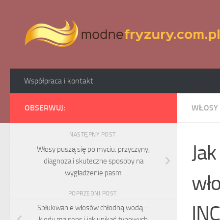
Skip to content
Współpraca i kontakt
OBSERWUJ:
WŁOSY 
NASTĘPNY POST
Jak
Włosy puszą się po myciu: przyczyny,
diagnoza i skuteczne sposoby na
wygładzenie pasm
wło
POPRZEDNI POST
INC
Spłukiwanie włosów chłodną wodą –
kiedy ma sens i jak unikać typowych