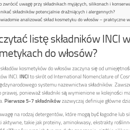
o zwrócić uwagę przy składnikach myjących, silikonach i konser
unikać składników potencjalnie drażniących i alergennych?
świadomie analizować skład kosmetyku do włosów – praktyczne 
 czytać listę składników INCI 
metykach do włosów?
 składów kosmetyków do włosów zaczyna się od umiejętności
ków INCI.
INCI
to skrót od International Nomenclature of Cosm
iędzynarodowego systemu nazewnictwa składników. Zawsze 
o prawej, ponieważ składniki są wymienione w kolejności m
a.
Pierwsze 5-7 składników
zazwyczaj definiuje główne dzi
wagę na rodzaj detergentów, które mogą być łagodne lub sil
ki aktywne, takie jak proteiny, aminokwasy, ekstrakty roślinne