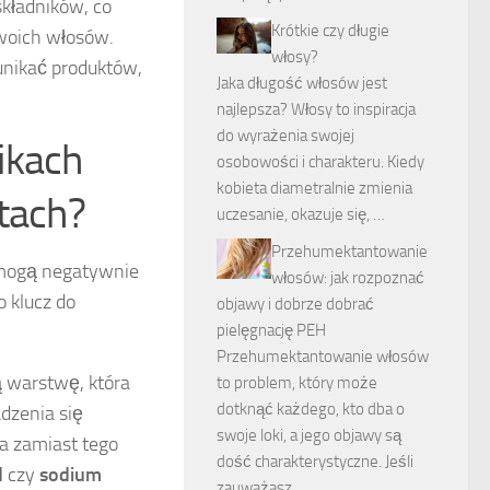
składników, co
Krótkie czy długie
woich włosów.
włosy?
unikać produktów,
Jaka długość włosów jest
najlepsza? Włosy to inspiracja
do wyrażenia swojej
ikach
osobowości i charakteru. Kiedy
kobieta diametralnie zmienia
tach?
uczesanie, okazuje się, …
Przehumektantowanie
e mogą negatywnie
włosów: jak rozpoznać
 klucz do
objawy i dobrze dobrać
pielęgnację PEH
Przehumektantowanie włosów
 warstwę, która
to problem, który może
dotknąć każdego, kto dba o
dzenia się
swoje loki, a jego objawy są
a zamiast tego
dość charakterystyczne. Jeśli
d
czy
sodium
zauważasz, …