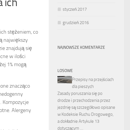
 ich
styczeń 2017
grudzień 2016
ich stężeniem, co
ją największy
ie znajdują się
NAJNOWSZE KOMENTARZE
cne w ilości
niżej 1% mogą
LOSOWE
Przepisy na przejściach
 one znacząco
dla pieszych
omedogenny
Zasady poruszania się po
drodze i przechodzenia przez
w. Kompozycje
jezdnię są szczegółowo opisane
otne. Alergeny
w Kodeksie Ruchu Drogowego,
a dokładnie Artykule 13
dotyczącym …