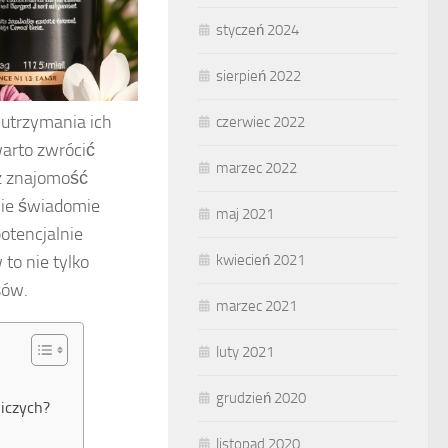
styczeń 2024
sierpień 2022
utrzymania ich
czerwiec 2022
warto zwrócić
marzec 2022
az znajomość
anie świadomie
maj 2021
otencjalnie
to nie tylko
kwiecień 2021
sów.
marzec 2021
luty 2021
grudzień 2020
niczych?
listopad 2020