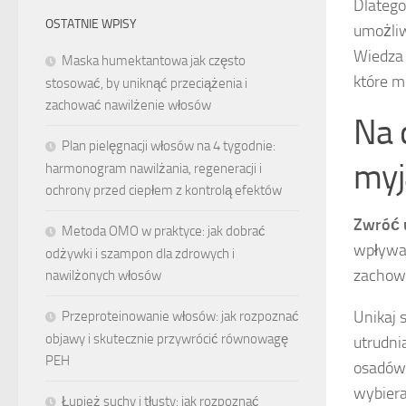
Dlatego
OSTATNIE WPISY
umożliw
Wiedza 
Maska humektantowa jak często
które m
stosować, by uniknąć przeciążenia i
zachować nawilżenie włosów
Na 
Plan pielęgnacji włosów na 4 tygodnie:
myj
harmonogram nawilżania, regeneracji i
ochrony przed ciepłem z kontrolą efektów
Zwróć
Metoda OMO w praktyce: jak dobrać
wpływać
odżywki i szampon dla zdrowych i
zachowa
nawilżonych włosów
Unikaj 
Przeproteinowanie włosów: jak rozpoznać
objawy i skutecznie przywrócić równowagę
utrudni
PEH
osadów.
wybiera
Łupież suchy i tłusty: jak rozpoznać