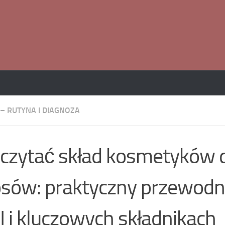
– RUTYNA I DIAGNOZA
 czytać skład kosmetyków 
sów: praktyczny przewodn
I i kluczowych składnikach