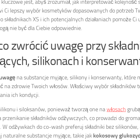
 kluczowe jest, abyś zrozumiał, jak interpretować kolejność 
i Ci lepszy wybór kosmetyków dopasowanych do potrzeb T
o składnikach XS i ich potencjalnych działaniach pomoże Ci 
ogą nie być dla Ciebie odpowiednie.
co zwrócić uwagę przy składn
ących, silikonach i konserwan
 uwagę
na substancje myjące, silikony i konserwanty, któr
 na zdrowie Twoich włosów. Właściwy wybór składników to
nia ich kondycji.
silikonu i siloksanów, ponieważ tworzą one na
włosach
grubą
a przenikanie składników odżywczych, co prowadzi do groma
 W odżywkach do co-wash preferuj składniki bez silikonów, 
j naturalne substancje myjące, takie jak
kokosowy glukozy