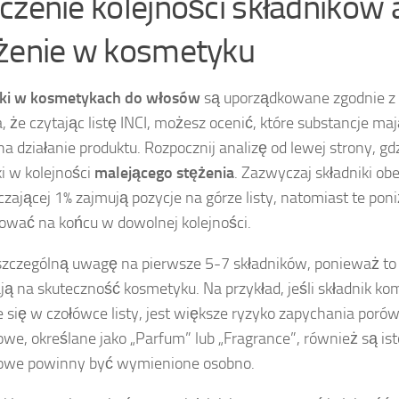
czenie kolejności składników a
żenie w kosmetyku
iki w kosmetykach do włosów
są uporządkowane zgodnie z 
, że czytając listę INCI, możesz ocenić, które substancje ma
a działanie produktu. Rozpocznij analizę od lewej strony, gdz
ki w kolejności
malejącego stężenia
. Zazwyczaj składniki obe
czającej 1% zajmują pozycje na górze listy, natomiast te po
wać na końcu w dowolnej kolejności.
zczególną uwagę na pierwsze 5-7 składników, ponieważ to
ą na skuteczność kosmetyku. Na przykład, jeśli składnik k
e się w czołówce listy, jest większe ryzyko zapychania poró
we, określane jako „Parfum” lub „Fragrance”, również są ist
owe powinny być wymienione osobno.