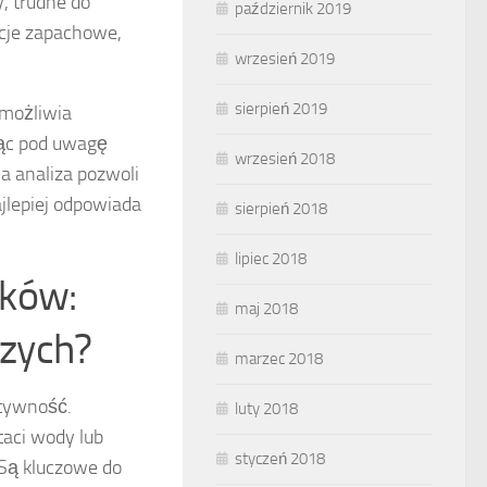
y, trudne do
październik 2019
ncje zapachowe,
wrzesień 2019
sierpień 2019
umożliwia
rąc pod uwagę
wrzesień 2018
a analiza pozwoli
jlepiej odpowiada
sierpień 2018
lipiec 2018
ików:
maj 2018
czych?
marzec 2018
ktywność.
luty 2018
taci wody lub
styczeń 2018
 Są kluczowe do