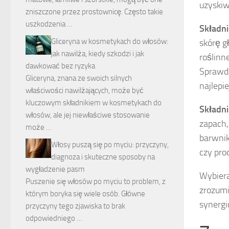
uzyskiw
zniszczone przez prostownicę. Często takie
uszkodzenia …
Składni
Gliceryna w kosmetykach do włosów:
skórę g
jak nawilża, kiedy szkodzi i jak
roślinne
dawkować bez ryzyka
Sprawdz
Gliceryna, znana ze swoich silnych
najlepi
właściwości nawilżających, może być
kluczowym składnikiem w kosmetykach do
Składn
włosów, ale jej niewłaściwe stosowanie
zapach,
może …
barwnik
Włosy puszą się po myciu: przyczyny,
czy pro
diagnoza i skuteczne sposoby na
wygładzenie pasm
Wybiera
Puszenie się włosów po myciu to problem, z
zrozumi
którym boryka się wiele osób. Główne
synergi
przyczyny tego zjawiska to brak
odpowiedniego …