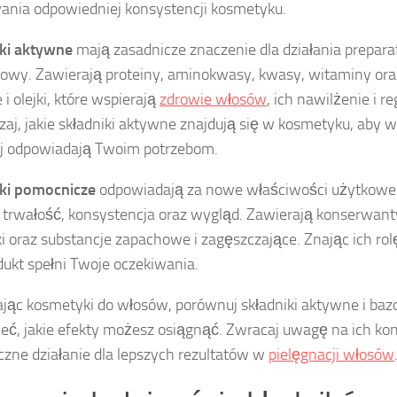
ania odpowiedniej konsystencji kosmetyku.
ki aktywne
mają zasadnicze znaczenie dla działania prepara
łowy. Zawierają proteiny, aminokwasy, kwasy, witaminy ora
 i olejki, które wspierają
zdrowie włosów
, ich nawilżenie i r
aj, jakie składniki aktywne znajdują się w kosmetyku, aby w
ej odpowiadają Twoim potrzebom.
iki pomocnicze
odpowiadają za nowe właściwości użytkowe p
 trwałość, konsystencja oraz wygląd. Zawierają konserwant
i oraz substancje zapachowe i zagęszczające. Znając ich rolę
dukt spełni Twoje oczekiwania.
jąc kosmetyki do włosów, porównuj składniki aktywne i baz
eć, jakie efekty możesz osiągnąć. Zwracaj uwagę na ich kon
czne działanie dla lepszych rezultatów w
pielęgnacji włosów