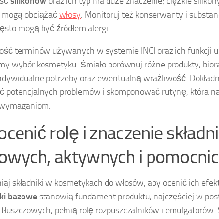
ość
silikonów
oraz ich typ ma duże znaczenie; ciężkie silikon
, mogą obciążać
włosy
. Monitoruj też konserwanty i substa
zęsto mogą być źródłem alergii.
ść terminów używanych w systemie INCI oraz ich funkcji 
y wybór kosmetyku. Śmiało porównuj różne produkty, bio
ndywidualne potrzeby oraz ewentualną wrażliwość. Dokładn
ać potencjalnych problemów i skomponować rutynę, która na
wymaganiom.
 ocenić rolę i znaczenie składn
owych, aktywnych i pomocni
iaj składniki w kosmetykach do włosów, aby ocenić ich efe
iki bazowe
stanowią fundament produktu, najczęściej w pos
i tłuszczowych, pełnią rolę rozpuszczalników i emulgatorów.