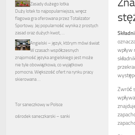
Zna
Zasady dużego lotka
Duży lotek to najpopularniejsza, wręcz
stę
flagowa gra oferowana przez Totalizator
Sportowy. Jej popularność wynika z prostych
Składn
zasad oraz dużych kwot, …
oznacza
Angielski – język, którym mówi świat
wpływ n
W czasach współczesnych
znajomość języka angielskiego jest może
składni
nie tyle obowiązkowa, co wyjątkowo
przekra
pomocna. Większość ofert na rynku pracy
występo
skierowana …
Zwróć s
wpływaj
Tor saneczkowy w Polsce
znajduj
zapacho
ośrodek saneczkarski – sanki
zapach