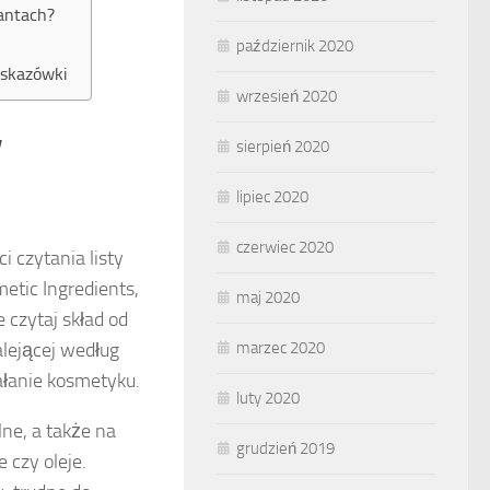
wantach?
październik 2020
wskazówki
wrzesień 2020
w
sierpień 2020
lipiec 2020
czerwiec 2020
 czytania listy
etic Ingredients,
maj 2020
czytaj skład od
alejącej według
marzec 2020
ałanie kosmetyku.
luty 2020
ne, a także na
grudzień 2019
 czy oleje.