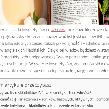
ienie składu kosmetyków do
włosów
może być kluczowe dla 
 i piękna. Aby skutecznie analizować listę składników INCI, 
a kilka istotnych zasad, takich jak kolejność składników or
w angielskich i łacińskich. Dzięki tej wiedzy, będziesz w st
ć produkty, które odpowiadają Twoim potrzebom i uniknąć p
wych substancji. W świecie kosmetyków, znajomość składów 
ność, ale również sposób na lepszą pielęgnację Twoich wło
m artykule przeczytasz
czytać listę składników INCI w kosmetykach do włosów?
ocenić rolę i znaczenie składników: bazowych, aktywnych i pomoc
zenie kolejności składników a ich stężenie w kosmetyku