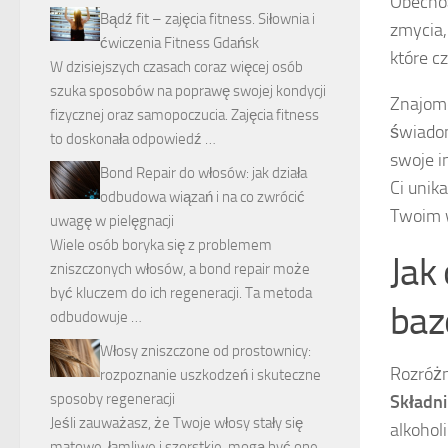
Obecn
Bądź fit – zajęcia fitness. Siłownia i
zmycia
ćwiczenia Fitness Gdańsk
które c
W dzisiejszych czasach coraz więcej osób
szuka sposobów na poprawę swojej kondycji
Znajomo
fizycznej oraz samopoczucia. Zajęcia fitness
świadom
to doskonała odpowiedź …
swoje i
Bond Repair do włosów: jak działa
Ci unik
odbudowa wiązań i na co zwrócić
Twoim 
uwagę w pielęgnacji
Wiele osób boryka się z problemem
Jak
zniszczonych włosów, a bond repair może
być kluczem do ich regeneracji. Ta metoda
baz
odbudowuje …
Włosy zniszczone od prostownicy:
Rozróżn
rozpoznanie uszkodzeń i skuteczne
sposoby regeneracji
Składn
Jeśli zauważasz, że Twoje włosy stały się
alkohol
matowe, łamliwe i szorstkie, mogą być one