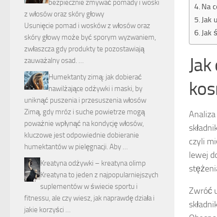
bezpiecznie zmywać pomady i woski
Na c
z włosów oraz skóry głowy
Jak 
Usunięcie pomad i wosków z włosów oraz
Jak 
skóry głowy może być sporym wyzwaniem,
zwłaszcza gdy produkty te pozostawiają
Jak
zauważalny osad. …
Humektanty zimą: jak dobierać
kos
nawilżające odżywki i maski, by
uniknąć puszenia i przesuszenia włosów
Zimą, gdy mróz i suche powietrze mogą
Analiza
poważnie wpłynąć na kondycję włosów,
składni
kluczowe jest odpowiednie dobieranie
czyli m
humektantów w pielęgnacji. Aby …
lewej d
Kreatyna odżywki – kreatyna olimp
stężeni
Kreatyna to jeden z najpopularniejszych
suplementów w świecie sportu i
Zwróć u
fitnessu, ale czy wiesz, jak naprawdę działa i
składni
jakie korzyści …