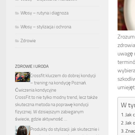
Włosy – rutyna i diagnoza
Włosy – stylizacja i ochrona
Zrozum
Zdrowie
zdrowia
uwagę n
terminó
ZDROWIE I URODA
wybiera
Crossfit kluczem do dobrej kondycji
szkodli
– trening na kondycję Poznań.
umiejęt
Ćwiczenia kondycyjne
CrossFit to nie tylko modny trend, lecz także
W ty
skuteczna metoda na poprawę kondycji
fizycznej. W dzisiejszym zabieganym
Jak 
świecie, gdzie aktywność …
Jak 
Produkty do stylizacji: jak skutecznie i
Znac