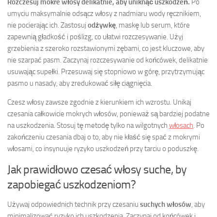
Rozczesuj mokre włosy delikatnie, aby uniknąć uszkodzeń.
Po
umyciu maksymalnie odsącz włosy z nadmiaru wody ręcznikiem,
nie pocierając ich. Zastosuj
odżywkę
, maskę lub serum, które
zapewnią gładkość i poślizg, co ułatwi rozczesywanie. Użyj
grzebienia z szeroko rozstawionymi zębami, co jest kluczowe, aby
nie szarpać pasm. Zaczynaj rozczesywanie od końcówek, delikatnie
usuwając supełki. Przesuwaj się stopniowo w górę, przytrzymując
pasmo u nasady, aby zredukować siłę ciągnięcia.
Czesz włosy zawsze zgodnie z kierunkiem ich wzrostu. Unikaj
czesania całkowicie mokrych włosów, ponieważ są bardziej podatne
na uszkodzenia. Stosuj tę metodę tylko na wilgotnych
włosach
. Po
zakończeniu czesania dbaj o to, aby nie kłaść się spać z mokrymi
włosami, co insynuuje ryzyko uszkodzeń przy tarciu o poduszkę.
Jak prawidłowo czesać włosy suche, by
zapobiegać uszkodzeniom?
Używaj odpowiednich technik przy czesaniu
suchych włosów
, aby
minimalizować ryzyko ich uszkodzenia. Zaczynaj od końcówek i