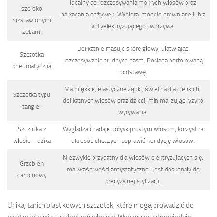
Idealny do rozczesywania mokrych włosów oraz
szeroko
nakładania odżywek. Wybieraj modele drewniane lub z
rozstawionymi
antyelektryzującego tworzywa.
zębami
Delikatnie masuje skórę głowy, ułatwiając
Szczotka
rozczesywanie trudnych pasm. Posiada perforowaną
pneumatyczna
podstawę.
Ma miękkie, elastyczne ząbki, świetna dla cienkich i
Szczotka typu
delikatnych włosów oraz dzieci, minimalizując ryzyko
tangler
wyrywania.
Szczotka z
Wygładza i nadaje połysk prostym włosom, korzystna
włosiem dzika
dla osób chcących poprawić kondycję włosów.
Niezwykle przydatny dla włosów elektryzujących się,
Grzebień
ma właściwości antystatyczne i jest doskonały do
carbonowy
precyzyjnej stylizacji.
Unikaj tanich plastikowych szczotek, które mogą prowadzić do
elektryzowania i uszkodzeń włosów. Wybierając odpowiednie