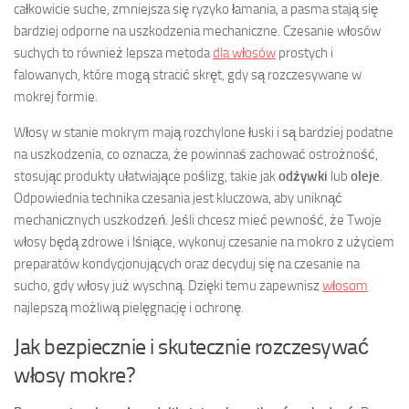
całkowicie suche, zmniejsza się ryzyko łamania, a pasma stają się
bardziej odporne na uszkodzenia mechaniczne. Czesanie włosów
suchych to również lepsza metoda
dla włosów
prostych i
falowanych, które mogą stracić skręt, gdy są rozczesywane w
mokrej formie.
Włosy w stanie mokrym mają rozchylone łuski i są bardziej podatne
na uszkodzenia, co oznacza, że powinnaś zachować ostrożność,
stosując produkty ułatwiające poślizg, takie jak
odżywki
lub
oleje
.
Odpowiednia technika czesania jest kluczowa, aby uniknąć
mechanicznych uszkodzeń. Jeśli chcesz mieć pewność, że Twoje
włosy będą zdrowe i lśniące, wykonuj czesanie na mokro z użyciem
preparatów kondycjonujących oraz decyduj się na czesanie na
sucho, gdy włosy już wyschną. Dzięki temu zapewnisz
włosom
najlepszą możliwą pielęgnację i ochronę.
Jak bezpiecznie i skutecznie rozczesywać
włosy mokre?