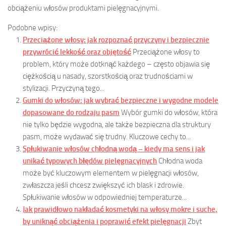
obciążeniu włosów produktami pielęgnacyjnymi.
Podobne wpisy:
Przeciążone włosy: jak rozpoznać przyczyny i bezpiecznie
przywrócić lekkość oraz objętość
Przeciążone włosy to
problem, który może dotknąć każdego – często objawia się
ciężkością u nasady, szorstkością oraz trudnościami w
stylizacji. Przyczyną tego...
Gumki do włosów: jak wybrać bezpieczne i wygodne modele
dopasowane do rodzaju pasm
Wybór gumki do włosów, która
nie tylko będzie wygodna, ale także bezpieczna dla struktury
pasm, może wydawać się trudny. Kluczowe cechy to...
Spłukiwanie włosów chłodną wodą – kiedy ma sens i jak
unikać typowych błędów pielęgnacyjnych
Chłodna woda
może być kluczowym elementem w pielęgnacji włosów,
zwłaszcza jeśli chcesz zwiększyć ich blask i zdrowie.
Spłukiwanie włosów w odpowiedniej temperaturze...
Jak prawidłowo nakładać kosmetyki na włosy mokre i suche,
by uniknąć obciążenia i poprawić efekt pielęgnacji
Zbyt