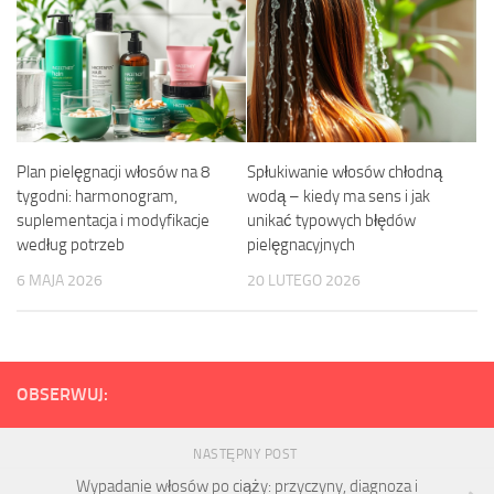
Plan pielęgnacji włosów na 8
Spłukiwanie włosów chłodną
tygodni: harmonogram,
wodą – kiedy ma sens i jak
suplementacja i modyfikacje
unikać typowych błędów
według potrzeb
pielęgnacyjnych
6 MAJA 2026
20 LUTEGO 2026
OBSERWUJ:
NASTĘPNY POST
Wypadanie włosów po ciąży: przyczyny, diagnoza i