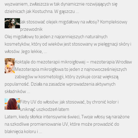
wyzwaniem, zwłaszcza w tak dynamicznie rozwijających się
dzielnicach jak Kostuchna. W gąszczu …
Jak stosować olejek migdałowy na włosy? Kompleksowy
przewodnik
Olej migdałowy to jeden z najcenniejszych naturalnych
kosmetyków, który od wieków jest stosowany w pielęgnacji skóry i
włosów. Jego lekkie, …
Koktajle do mezoterapii mikroigłowej – mezoterapia Wrocław
Mezoterapia mikroigłowa to jeden z najnowocześniejszych
zabiegów w kosmetologii, który zyskuje coraz większą
popularność. Działa na zasadzie wprowadzenia aktywnych
składników …
Filtry UV do włosów: jak stosować, by chronić kolor i
uniknąć uszkodzeń latem
Latem, kiedy słońce intensywnie świeci, Twoje włosy są narażone
na szkodliwe promieniowanie UV, które może prowadzić do
blaknięcia koloru i …