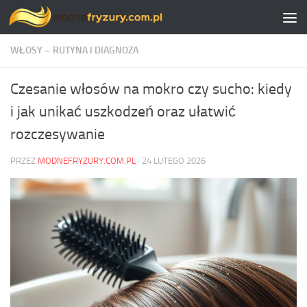
Skip to content
WŁOSY – RUTYNA I DIAGNOZA
Czesanie włosów na mokro czy sucho: kiedy
i jak unikać uszkodzeń oraz ułatwić
rozczesywanie
PRZEZ
MODNEFRYZURY.COM.PL
·
24 LUTEGO 2026