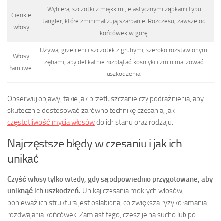
Wybieraj szczotki z miękkimi, elastycznymi ząbkami typu
Cienkie
tangler, które zminimalizują szarpanie. Rozczesuj zawsze od
włosy
końcówek w górę.
Używaj grzebieni i szczotek z grubymi, szeroko rozstawionymi
Włosy
zębami, aby delikatnie rozplątać kosmyki i zminimalizować
łamliwe
uszkodzenia.
Obserwuj objawy, takie jak przetłuszczanie czy podrażnienia, aby
skutecznie dostosować zarówno technikę czesania, jak i
częstotliwość mycia włosów
do ich stanu oraz rodzaju.
Najczęstsze błędy w czesaniu i jak ich
unikać
Czyść włosy tylko wtedy, gdy są odpowiednio przygotowane, aby
uniknąć ich uszkodzeń.
Unikaj czesania mokrych włosów,
ponieważ ich struktura jest osłabiona, co zwiększa ryzyko łamania i
rozdwajania końcówek. Zamiast tego, czesz je na sucho lub po