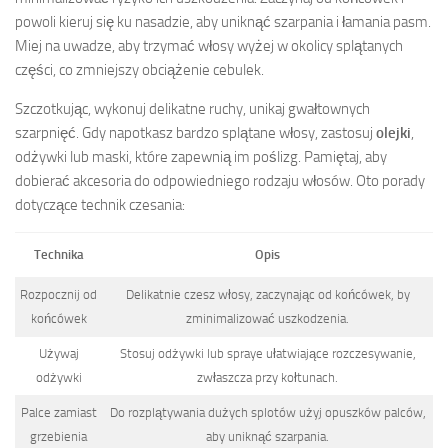
powoli kieruj się ku nasadzie, aby uniknąć szarpania i łamania pasm.
Miej na uwadze, aby trzymać włosy wyżej w okolicy splątanych
części, co zmniejszy obciążenie cebulek.
Szczotkując, wykonuj delikatne ruchy, unikaj gwałtownych
szarpnięć. Gdy napotkasz bardzo splątane włosy, zastosuj
olejki
,
odżywki lub maski, które zapewnią im poślizg. Pamiętaj, aby
dobierać akcesoria do odpowiedniego rodzaju włosów. Oto porady
dotyczące technik czesania:
Technika
Opis
Rozpocznij od
Delikatnie czesz włosy, zaczynając od końcówek, by
końcówek
zminimalizować uszkodzenia.
Używaj
Stosuj odżywki lub spraye ułatwiające rozczesywanie,
odżywki
zwłaszcza przy kołtunach.
Palce zamiast
Do rozplątywania dużych splotów użyj opuszków palców,
grzebienia
aby uniknąć szarpania.