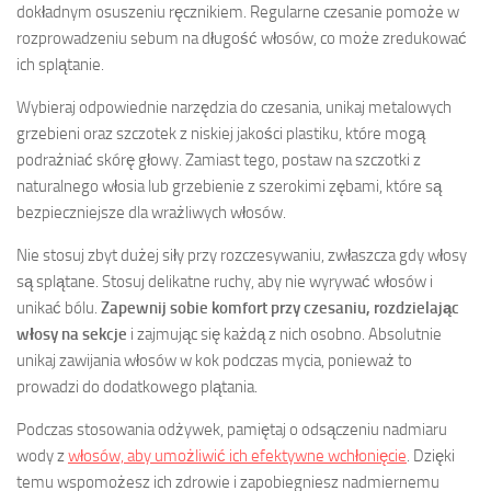
dokładnym osuszeniu ręcznikiem. Regularne czesanie pomoże w
rozprowadzeniu sebum na długość włosów, co może zredukować
ich splątanie.
Wybieraj odpowiednie narzędzia do czesania, unikaj metalowych
grzebieni oraz szczotek z niskiej jakości plastiku, które mogą
podrażniać skórę głowy. Zamiast tego, postaw na szczotki z
naturalnego włosia lub grzebienie z szerokimi zębami, które są
bezpieczniejsze dla wrażliwych włosów.
Nie stosuj zbyt dużej siły przy rozczesywaniu, zwłaszcza gdy włosy
są splątane. Stosuj delikatne ruchy, aby nie wyrywać włosów i
unikać bólu.
Zapewnij sobie komfort przy czesaniu, rozdzielając
włosy na sekcje
i zajmując się każdą z nich osobno. Absolutnie
unikaj zawijania włosów w kok podczas mycia, ponieważ to
prowadzi do dodatkowego plątania.
Podczas stosowania odżywek, pamiętaj o odsączeniu nadmiaru
wody z
włosów, aby umożliwić ich efektywne wchłonięcie
. Dzięki
temu wspomożesz ich zdrowie i zapobiegniesz nadmiernemu