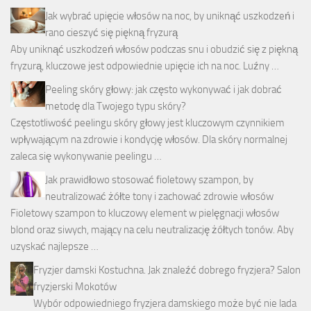
Jak wybrać upięcie włosów na noc, by uniknąć uszkodzeń i
rano cieszyć się piękną fryzurą
Aby uniknąć uszkodzeń włosów podczas snu i obudzić się z piękną
fryzurą, kluczowe jest odpowiednie upięcie ich na noc. Luźny …
Peeling skóry głowy: jak często wykonywać i jak dobrać
metodę dla Twojego typu skóry?
Częstotliwość peelingu skóry głowy jest kluczowym czynnikiem
wpływającym na zdrowie i kondycję włosów. Dla skóry normalnej
zaleca się wykonywanie peelingu …
Jak prawidłowo stosować fioletowy szampon, by
neutralizować żółte tony i zachować zdrowie włosów
Fioletowy szampon to kluczowy element w pielęgnacji włosów
blond oraz siwych, mający na celu neutralizację żółtych tonów. Aby
uzyskać najlepsze …
Fryzjer damski Kostuchna. Jak znaleźć dobrego fryzjera? Salon
fryzjerski Mokotów
Wybór odpowiedniego fryzjera damskiego może być nie lada