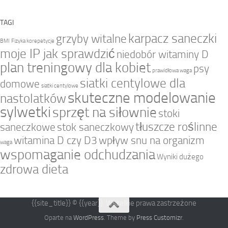
TAGI
karpacz saneczki
grzyby witalne
BMI
Fizyka korepetycje
moje IP jak sprawdzić
niedobór witaminy D
plan treningowy dla kobiet
psy
prawidłowa waga
siatki centylowe dla
domowe
siatki centylowe
skuteczne modelowanie
nastolatków
sylwetki
sprzęt na siłownie
stoki
tłuszcze roślinne
saneczkowe
stok saneczkowy
witamina D czy D3
wpływ snu na organizm
waga
wspomaganie odchudzania
Wyniki dużego
zdrowa dieta
{{site_title}} © {{year}}. Wszelkie prawa zastrzeżone
Oparte na
WordPress
. Theme by
Press Customizr
.