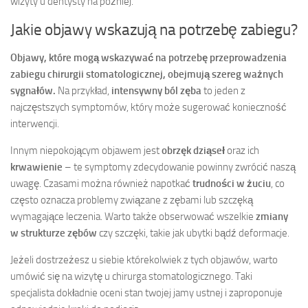
wizyty u dentysty na później.
Jakie objawy wskazują na potrzebę zabiegu?
Objawy, które mogą wskazywać na potrzebę przeprowadzenia
zabiegu chirurgii stomatologicznej, obejmują szereg ważnych
sygnałów.
Na przykład,
intensywny ból zęba
to jeden z
najczęstszych symptomów, który może sugerować konieczność
interwencji.
Innym niepokojącym objawem jest
obrzęk dziąseł
oraz ich
krwawienie
– te symptomy zdecydowanie powinny zwrócić naszą
uwagę. Czasami można również napotkać
trudności w żuciu
, co
często oznacza problemy związane z zębami lub szczęką
wymagające leczenia. Warto także obserwować wszelkie
zmiany
w strukturze zębów
czy szczęki, takie jak ubytki bądź deformacje.
Jeżeli dostrzeżesz u siebie którekolwiek z tych objawów, warto
umówić się na wizytę u chirurga stomatologicznego. Taki
specjalista dokładnie oceni stan twojej jamy ustnej i zaproponuje