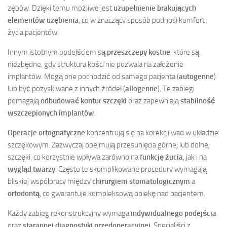
zębów. Dzięki temu możliwe jest
uzupełnienie brakujących
elementów uzębienia
, co w znaczący sposób podnosi komfort
życia pacjentów.
Innym istotnym podejściem są
przeszczepy kostne
, które są
niezbędne, gdy struktura kości nie pozwala na założenie
implantów. Mogą one pochodzić od samego pacjenta (
autogenne
)
lub być pozyskiwane z innych źródeł (
allogenne
). Te zabiegi
pomagają
odbudować kontur szczęki
oraz zapewniają
stabilność
wszczepionych implantów
.
Operacje ortognatyczne
koncentrują się na korekcji wad w układzie
szczękowym. Zazwyczaj obejmują przesunięcia górnej lub dolnej
szczęki, co korzystnie wpływa zarówno na
funkcję żucia
, jak i na
wygląd twarzy
. Często te skomplikowane procedury wymagają
bliskiej współpracy między
chirurgiem stomatologicznym
a
ortodontą
, co gwarantuje kompleksową opiekę nad pacjentem.
Każdy zabieg rekonstrukcyjny wymaga
indywidualnego podejścia
oraz
starannej diagnostyki przedoperacyjnej
. Specjaliści z