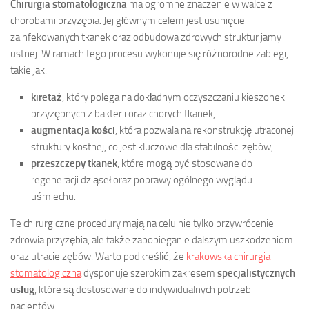
Chirurgia stomatologiczna
ma ogromne znaczenie w walce z
chorobami przyzębia. Jej głównym celem jest usunięcie
zainfekowanych tkanek oraz odbudowa zdrowych struktur jamy
ustnej. W ramach tego procesu wykonuje się różnorodne zabiegi,
takie jak:
kiretaż
, który polega na dokładnym oczyszczaniu kieszonek
przyzębnych z bakterii oraz chorych tkanek,
augmentacja kości
, która pozwala na rekonstrukcję utraconej
struktury kostnej, co jest kluczowe dla stabilności zębów,
przeszczepy tkanek
, które mogą być stosowane do
regeneracji dziąseł oraz poprawy ogólnego wyglądu
uśmiechu.
Te chirurgiczne procedury mają na celu nie tylko przywrócenie
zdrowia przyzębia, ale także zapobieganie dalszym uszkodzeniom
oraz utracie zębów. Warto podkreślić, że
krakowska chirurgia
stomatologiczna
dysponuje szerokim zakresem
specjalistycznych
usług
, które są dostosowane do indywidualnych potrzeb
pacjentów.