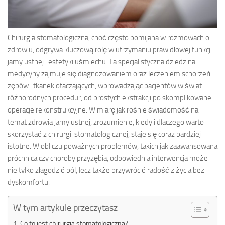
Chirurgia stomatologiczna, choć często pomijana w rozmowach o
zdrowiu, odgrywa kluczową rolę w utrzymaniu prawidłowej funkcji
jamy ustnej i estetyki uśmiechu. Ta specjalistyczna dziedzina
medycyny zajmuje się diagnozowaniem oraz leczeniem schorzeń
zębów i tkanek otaczających, wprowadzając pacjentów w świat
różnorodnych procedur, od prostych ekstrakcji po skomplikowane
operacje rekonstrukcyjne. W miarę jak rośnie świadomość na
temat zdrowia jamy ustnej, zrozumienie, kiedy i dlaczego warto
skorzystać z chirurgii stomatologicznej, staje się coraz bardziej
istotne. W obliczu poważnych problemów, takich jak zaawansowana
próchnica czy choroby przyzębia, odpowiednia interwencja może
nie tylko złagodzić ból, lecz także przywrócić radość z życia bez
dyskomfortu.
W tym artykule przeczytasz
Co to jest chirurgia stomatologiczna?