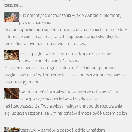
takie jak …
Suplementy do odchudzania – jakie wybrać suplementy
przy odchudzaniu?
Wybór odpowiednich suplementów do odchudzania to temat, który
interesuje wiele osób pragnących poprawić swoją sylwetkę. Na
rynku dostępnych jest mnóstwo preparatów, …
Jakie są najlepsze zabiegi odmładzające? Laserowe
usuwanie przebarwień Warszawa
Z czasem każda z nas pragnie zatrzymać młodość i poprawić
wygląd swojej skóry. Problemy takie jak zmarszczki, przebarwienia
czy utrata jędrności …
Serum na końcówki włosów: jak wybrać i stosować, by
zabezpieczyć bez obciążenia i rozdwajania
Jeśli zauważasz, że Twoje włosy mają skłonności do rozdwajania
się lub są zniszczone, serum na końcówki może być kluczem do ich
…
Naszywki – zamów je bezpośrednio w hafciarni