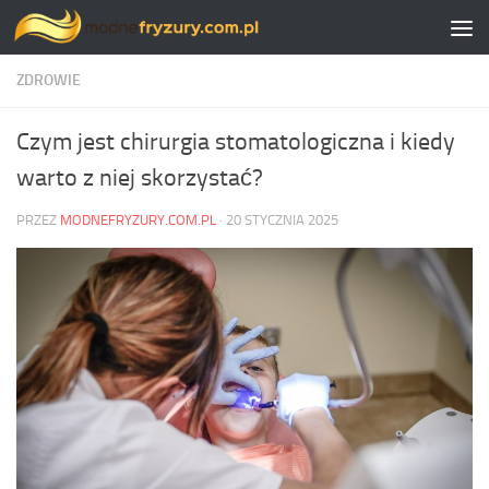
Skip to content
ZDROWIE
Czym jest chirurgia stomatologiczna i kiedy
warto z niej skorzystać?
PRZEZ
MODNEFRYZURY.COM.PL
·
20 STYCZNIA 2025