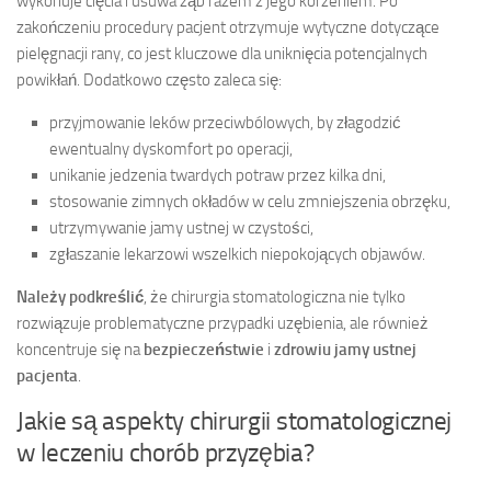
wykonuje cięcia i usuwa ząb razem z jego korzeniem. Po
zakończeniu procedury pacjent otrzymuje wytyczne dotyczące
pielęgnacji rany, co jest kluczowe dla uniknięcia potencjalnych
powikłań. Dodatkowo często zaleca się:
przyjmowanie leków przeciwbólowych, by złagodzić
ewentualny dyskomfort po operacji,
unikanie jedzenia twardych potraw przez kilka dni,
stosowanie zimnych okładów w celu zmniejszenia obrzęku,
utrzymywanie jamy ustnej w czystości,
zgłaszanie lekarzowi wszelkich niepokojących objawów.
Należy podkreślić
, że chirurgia stomatologiczna nie tylko
rozwiązuje problematyczne przypadki uzębienia, ale również
koncentruje się na
bezpieczeństwie
i
zdrowiu jamy ustnej
pacjenta
.
Jakie są aspekty chirurgii stomatologicznej
w leczeniu chorób przyzębia?