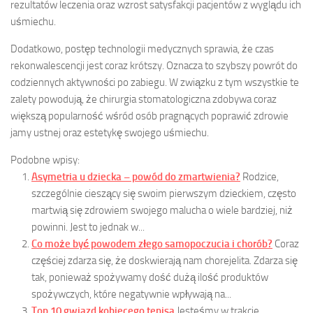
rezultatów leczenia oraz wzrost satysfakcji pacjentów z wyglądu ich
uśmiechu.
Dodatkowo, postęp technologii medycznych sprawia, że czas
rekonwalescencji jest coraz krótszy. Oznacza to szybszy powrót do
codziennych aktywności po zabiegu. W związku z tym wszystkie te
zalety powodują, że chirurgia stomatologiczna zdobywa coraz
większą popularność wśród osób pragnących poprawić zdrowie
jamy ustnej oraz estetykę swojego uśmiechu.
Podobne wpisy:
Asymetria u dziecka – powód do zmartwienia?
Rodzice,
szczególnie cieszący się swoim pierwszym dzieckiem, często
martwią się zdrowiem swojego malucha o wiele bardziej, niż
powinni. Jest to jednak w...
Co może być powodem złego samopoczucia i chorób?
Coraz
częściej zdarza się, że doskwierają nam chorejelita. Zdarza się
tak, ponieważ spożywamy dość dużą ilość produktów
spożywczych, które negatywnie wpływają na...
Top 10 gwiazd kobiecego tenisa
Jesteśmy w trakcie