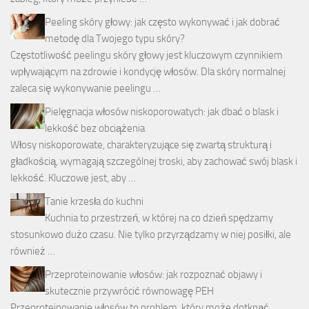
Peeling skóry głowy: jak często wykonywać i jak dobrać
metodę dla Twojego typu skóry?
Częstotliwość peelingu skóry głowy jest kluczowym czynnikiem
wpływającym na zdrowie i kondycję włosów. Dla skóry normalnej
zaleca się wykonywanie peelingu …
Pielęgnacja włosów niskoporowatych: jak dbać o blask i
lekkość bez obciążenia
Włosy niskoporowate, charakteryzujące się zwartą strukturą i
gładkością, wymagają szczególnej troski, aby zachować swój blask i
lekkość. Kluczowe jest, aby …
Tanie krzesła do kuchni
Kuchnia to przestrzeń, w której na co dzień spędzamy
stosunkowo dużo czasu. Nie tylko przyrządzamy w niej posiłki, ale
również …
Przeproteinowanie włosów: jak rozpoznać objawy i
skutecznie przywrócić równowagę PEH
Przeproteinowanie włosów to problem, który może dotknąć