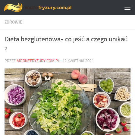
Skip to content
ZDROWIE
Dieta bezglutenowa- co jeść a czego unikać
?
PRZEZ
MODNEFRYZURY.COM.PL
·
12 KWIETNIA 2021