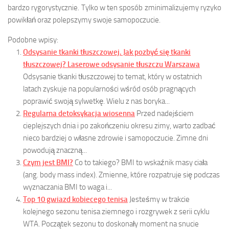
bardzo rygorystycznie. Tylko w ten sposób zminimalizujemy ryzyko
powikłań oraz polepszymy swoje samopoczucie.
Podobne wpisy:
Odsysanie tkanki tłuszczowej. Jak pozbyć się tkanki
tłuszczowej? Laserowe odsysanie tłuszczu Warszawa
Odsysanie tkanki tłuszczowej to temat, który w ostatnich
latach zyskuje na popularności wśród osób pragnących
poprawić swoją sylwetkę. Wielu z nas boryka...
Regularna detoksykacja wiosenna
Przed nadejściem
cieplejszych dnia i po zakończeniu okresu zimy, warto zadbać
nieco bardziej o własne zdrowie i samopoczucie. Zimne dni
powodują znaczną...
Czym jest BMI?
Co to takiego? BMI to wskaźnik masy ciała
(ang. body mass index). Zmienne, które rozpatruje się podczas
wyznaczania BMI to waga i...
Top 10 gwiazd kobiecego tenisa
Jesteśmy w trakcie
kolejnego sezonu tenisa ziemnego i rozgrywek z serii cyklu
WTA. Początek sezonu to doskonały moment na snucie