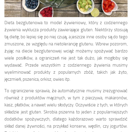
Dieta bezglutenowa to model żywieniowy, który z codziennego
żywienia wyklucza produkty zawierające gluten. Niektórzy stosują
tą dietę, bo lepiej się po niej czują, a jeszcze inne osoby są do tego
zmuszone, ze względu na nietolerancję glutenu. Wbrew pozorom,
żyjąc na diecie bezglutenowej wciąż możemy spożywać bardzo
wiele posiłków, a ograniczeń nie jest tak dużo, jak mogłoby się
wydawać. Przede wszystkim z codziennego żywienia musimy
wyeliminować produkty z popularnych zbóż, takich jak żyto,
jęczmień, pszenica, orkisz, owies itp.
To ograniczenie sprawia, że automatycznie musimy zrezygnować
również z produktów mącznych, w tym z pieczywa, makaronów,
kasz, płatków, a nawet wielu słodyczy. Oczywiście z tych, w których
składzie jest gluten. Skrobia pszenna to jeden z popularniejszych
dodatków spożywczych, dlatego każdorazowo warto sprawdzić
skład danej żywności, na przykład konserw, wędlin, czy jogurtów.