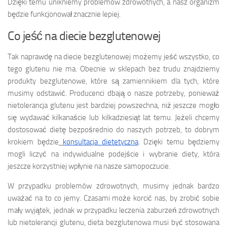
Dzięki temu unikniemy problemów zdrowotnych, a nasz organizm
będzie funkcjonował znacznie lepiej.
Co jeść na diecie bezglutenowej
Tak naprawdę na diecie bezglutenowej możemy jeść wszystko, co
tego glutenu nie ma. Obecnie w sklepach bez trudu znajdziemy
produkty bezglutenowe, które są zamiennikiem dla tych, które
musimy odstawić. Producenci dbają o nasze potrzeby, ponieważ
nietolerancja glutenu jest bardziej powszechna, niż jeszcze mogło
się wydawać kilkanaście lub kilkadziesiąt lat temu. Jeżeli chcemy
dostosować dietę bezpośrednio do naszych potrzeb, to dobrym
krokiem będzie
konsultacja dietetyczna
. Dzięki temu będziemy
mogli liczyć na indywidualne podejście i wybranie diety, która
jeszcze korzystniej wpłynie na nasze samopoczucie.
W przypadku problemów zdrowotnych, musimy jednak bardzo
uważać na to co jemy. Czasami może korcić nas, by zrobić sobie
mały wyjątek, jednak w przypadku leczenia zaburzeń zdrowotnych
lub nietolerancji glutenu, dieta bezglutenowa musi być stosowana