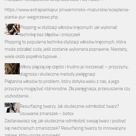
https://www.extrapiankapur.pl/warminsko-mazurskie/ocieplenia-
pianka-pur-wegorzewo.php
Plopping w stylizacji włosów kręconych: jak wykonać
technikę bez błędów i zniszczeń
Plopping to popularna technika stylizacji włosów kręconych, która
może zdziałać cuda, jeśli zostanie wykonana poprawnie. Niestety,
wiele osób popełnia typowe …
Włosy plączą się często i trudno je rozczesać – przyczyny,
diagnoza i skuteczne metody pielęgnacji
Plątanina włosów to problem, który dotyka wielu z nas, a jego
przyczyny mogą być różnorodne. Zła pielęgnacja, przesuszenie czy
uszkodzenia …
Resurfacing twarzy. Jak skutecznie odmłodzić twarz?
Usuwanie zmarszek – botox
Zastanawiasz się, jak skutecznie odmłodzić swoją twarz i pozbyć
się niechcianych zmarszczek? Resurfacing twarzy to innowacyjny
zabieg, który może przynieść …