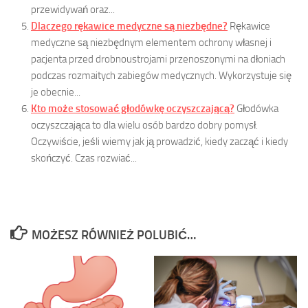
przewidywań oraz...
Dlaczego rękawice medyczne są niezbędne?
Rękawice
medyczne są niezbędnym elementem ochrony własnej i
pacjenta przed drobnoustrojami przenoszonymi na dłoniach
podczas rozmaitych zabiegów medycznych. Wykorzystuje się
je obecnie...
Kto może stosować głodówkę oczyszczającą?
Głodówka
oczyszczająca to dla wielu osób bardzo dobry pomysł.
Oczywiście, jeśli wiemy jak ją prowadzić, kiedy zacząć i kiedy
skończyć. Czas rozwiać...
MOŻESZ RÓWNIEŻ POLUBIĆ…