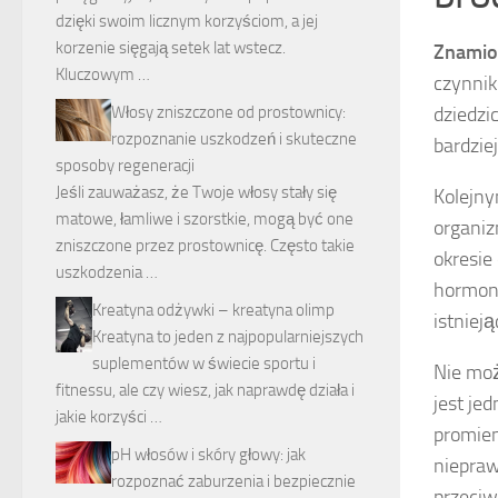
dzięki swoim licznym korzyściom, a jej
korzenie sięgają setek lat wstecz.
Znamio
Kluczowym …
czynnik
dziedzi
Włosy zniszczone od prostownicy:
rozpoznanie uszkodzeń i skuteczne
bardzie
sposoby regeneracji
Jeśli zauważasz, że Twoje włosy stały się
Kolejn
matowe, łamliwe i szorstkie, mogą być one
organi
zniszczone przez prostownicę. Często takie
okresie
uszkodzenia …
hormon
Kreatyna odżywki – kreatyna olimp
istnieją
Kreatyna to jeden z najpopularniejszych
suplementów w świecie sportu i
Nie mo
fitnessu, ale czy wiesz, jak naprawdę działa i
jest je
jakie korzyści …
promien
pH włosów i skóry głowy: jak
niepraw
rozpoznać zaburzenia i bezpiecznie
przeciw