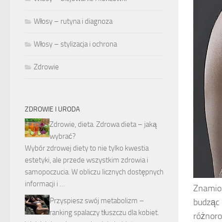
Włosy – rutyna i diagnoza
Włosy – stylizacja i ochrona
Zdrowie
ZDROWIE I URODA
Zdrowie, dieta. Zdrowa dieta – jaką
wybrać?
Wybór zdrowej diety to nie tylko kwestia
estetyki, ale przede wszystkim zdrowia i
samopoczucia. W obliczu licznych dostępnych
informacji i …
Znamion
Przyspiesz swój metabolizm –
budząc 
ranking spalaczy tłuszczu dla kobiet.
różnoro