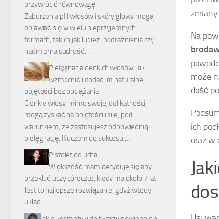
przywrócić równowagę
zmiany
Zaburzenia pH włosów i skóry głowy mogą
objawiać się w wielu nieprzyjemnych
Na pow
formach, takich jak łupież, podrażnienia czy
brodaw
nadmierna suchość. …
powodo
Pielęgnacja cienkich włosów: jak
może na
wzmocnić i dodać im naturalnej
dość p
objętości bez obciążania
Cienkie włosy, mimo swojej delikatności,
Podsumo
mogą zyskać na objętości i sile, pod
ich pod
warunkiem, że zastosujesz odpowiednią
pielęgnację. Kluczem do sukcesu …
oraz w 
Pistolet do ucha
Jak
Większość mam decyduje się aby
przekłuć uczy córeczce, kiedy ma około 7 lat.
dos
Jest to najlepsze rozwiązanie, gdyż wtedy
układ …
Usuwani
Jakie kosmetyki do twarzy powinno się