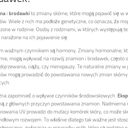
na
i
brodawki
to zmiany skórne, które mogą pojawić się w 
ów. Wiele z nich ma podłoże genetyczne, co oznacza, że mo
czone w rodzinie. Osoby z rodzinami, w których występują te
j narażone na ich pojawienie się.
ym ważnym czynnikiem są hormony. Zmiany hormonalne, kt
zmie, mogą wpływać na rozwój znamion i brodawek, często
 dojrzewania, ciąży, czy menopauzy. Te naturalne zmiany w
ów mogą prowadzić do powstawania nowych zmian skórnyc
cych.
żna zapomnieć o wpływie czynników środowiskowych.
Eksp
dną z głównych przyczyn powstawania znamion. Nadmierna i
iowania UV prowadzi do mutacji komórek skóry, co może sk
idłowym rozwojem. To właśnie dlatego tak ważne jest sto
słonecznej, zwłaszcza w przypadku osób, które są podatne n