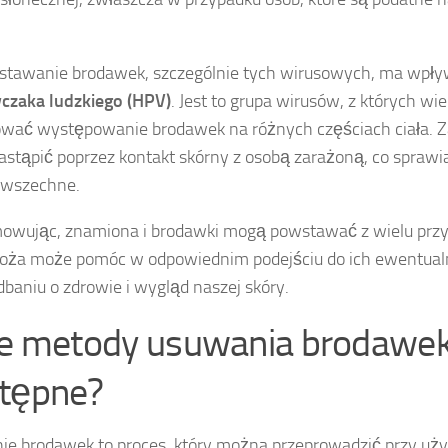
.
stawanie brodawek, szczególnie tych wirusowych, ma wpł
czaka ludzkiego (HPV)
. Jest to grupa wirusów, z których wi
wać występowanie brodawek na różnych częściach ciała. 
stąpić poprzez kontakt skórny z osobą zarażoną, co sprawia
owszechne.
wując, znamiona i brodawki mogą powstawać z wielu przy
łoża może pomóc w odpowiednim podejściu do ich ewentual
dbaniu o zdrowie i wygląd naszej skóry.
ie metody usuwania brodawek
tępne?
e brodawek to proces, który można przeprowadzić przy uży