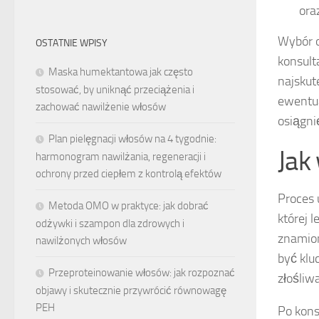
ora
Wybór 
OSTATNIE WPISY
konsult
Maska humektantowa jak często
najskut
stosować, by uniknąć przeciążenia i
ewentua
zachować nawilżenie włosów
osiągni
Plan pielęgnacji włosów na 4 tygodnie:
Jak
harmonogram nawilżania, regeneracji i
ochrony przed ciepłem z kontrolą efektów
Proces 
Metoda OMO w praktyce: jak dobrać
której 
odżywki i szampon dla zdrowych i
znamion
nawilżonych włosów
być klu
Przeproteinowanie włosów: jak rozpoznać
złośliw
objawy i skutecznie przywrócić równowagę
PEH
Po kons