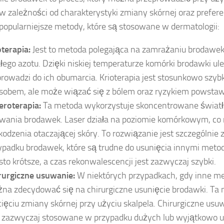
 w zależności od charakterystyki zmiany skórnej oraz prefere
jpopularniejsze metody, które są stosowane w dermatologii:
oterapia:
Jest to metoda polegająca na zamrażaniu brodawe
kłego azotu. Dzięki niskiej temperaturze komórki brodawki ule
prowadzi do ich obumarcia. Krioterapia jest stosunkowo szy
sobem, ale może wiązać się z bólem oraz ryzykiem powstawa
eroterapia:
Ta metoda wykorzystuje skoncentrowane światł
wania brodawek. Laser działa na poziomie komórkowym, co 
kodzenia otaczającej skóry. To rozwiązanie jest szczególnie
ypadku brodawek, które są trudne do usunięcia innymi meto
sto krótsze, a czas rekonwalescencji jest zazwyczaj szybki.
rurgiczne usuwanie:
W niektórych przypadkach, gdy inne m
na zdecydować się na chirurgiczne usunięcie brodawki. Ta
ięciu zmiany skórnej przy użyciu skalpela. Chirurgiczne us
t zazwyczaj stosowane w przypadku dużych lub wyjątkowo 