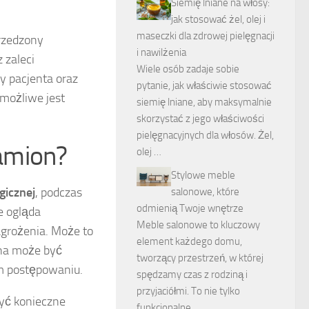
Siemię lniane na włosy:
jak stosować żel, olej i
maseczki dla zdrowej pielęgnacji
rzedzony
i nawilżenia
 zaleci
Wiele osób zadaje sobie
y pacjenta oraz
pytanie, jak właściwie stosować
możliwe jest
siemię lniane, aby maksymalnie
skorzystać z jego właściwości
pielęgnacyjnych dla włosów. Żel,
amion?
olej …
Stylowe meble
gicznej
, podczas
salonowe, które
odmienią Twoje wnętrze
e ogląda
Meble salonowe to kluczowy
agrożenia. Może to
element każdego domu,
ana może być
tworzący przestrzeń, w której
ym postępowaniu.
spędzamy czas z rodziną i
przyjaciółmi. To nie tylko
być konieczne
funkcjonalne …