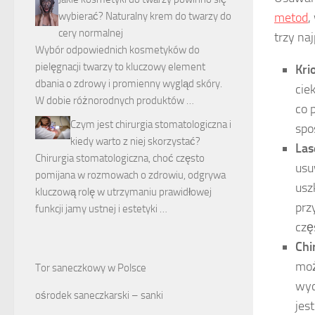
metod
,
wybierać? Naturalny krem do twarzy do
cery normalnej
trzy na
Wybór odpowiednich kosmetyków do
pielęgnacji twarzy to kluczowy element
Kri
dbania o zdrowy i promienny wygląd skóry.
cie
W dobie różnorodnych produktów …
co 
Czym jest chirurgia stomatologiczna i
spo
kiedy warto z niej skorzystać?
Las
Chirurgia stomatologiczna, choć często
usu
pomijana w rozmowach o zdrowiu, odgrywa
usz
kluczową rolę w utrzymaniu prawidłowej
prz
funkcji jamy ustnej i estetyki …
czę
Chi
moż
Tor saneczkowy w Polsce
wyc
ośrodek saneczkarski – sanki
jes