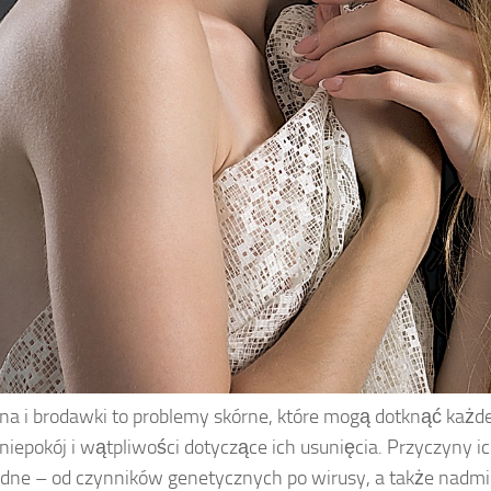
a i brodawki to problemy skórne, które mogą dotknąć każde
niepokój i wątpliwości dotyczące ich usunięcia. Przyczyny 
dne – od czynników genetycznych po wirusy, a także nadmi