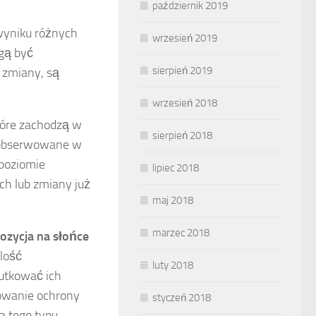
październik 2019
wyniku różnych
wrzesień 2019
gą być
sierpień 2019
 zmiany, są
wrzesień 2018
óre zachodzą w
sierpień 2018
 obserwowane w
 poziomie
lipiec 2018
h lub zmiany już
maj 2018
marzec 2018
ozycja na słońce
lość
luty 2018
utkować ich
sowanie ochrony
styczeń 2018
a tego typu