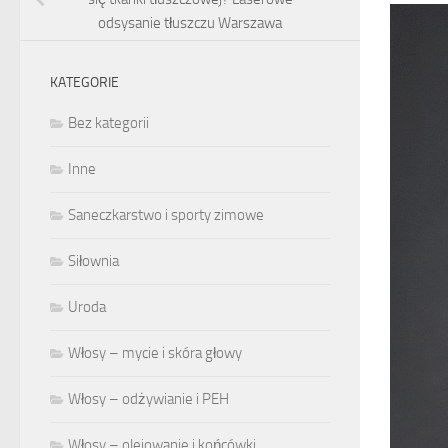
odsysanie tłuszczu Warszawa
KATEGORIE
Bez kategorii
Inne
Saneczkarstwo i sporty zimowe
Siłownia
Uroda
Włosy – mycie i skóra głowy
Włosy – odżywianie i PEH
Włosy – olejowanie i końcówki