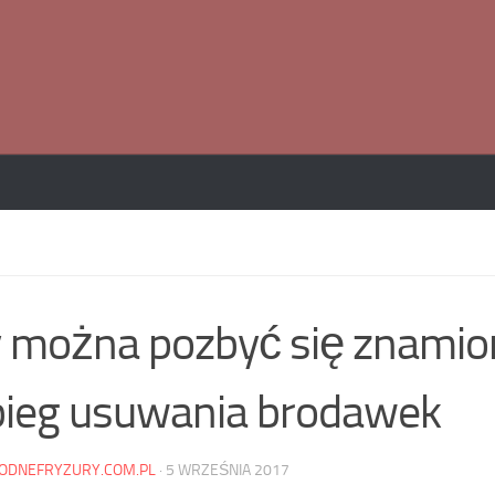
 można pozbyć się znamio
ieg usuwania brodawek
ODNEFRYZURY.COM.PL
·
5 WRZEŚNIA 2017