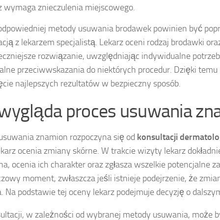
z wymaga znieczulenia miejscowego.
odpowiedniej metody usuwania brodawek powinien być pop
acją z lekarzem specjalistą. Lekarz oceni rodzaj brodawki oraz
eczniejsze rozwiązanie, uwzględniając indywidualne potrzeb
lne przeciwwskazania do niektórych procedur. Dzięki temu 
ęcie najlepszych rezultatów w bezpieczny sposób.
 wygląda proces usuwania zn
usuwania znamion rozpoczyna się od
konsultacji dermatolo
lekarz ocenia zmiany skórne. W trakcie wizyty lekarz dokładni
a, ocenia ich charakter oraz zgłasza wszelkie potencjalne z
czowy moment, zwłaszcza jeśli istnieje podejrzenie, że zmi
a. Na podstawie tej oceny lekarz podejmuje decyzję o dalsz
ultacji, w zależności od wybranej metody usuwania, może 