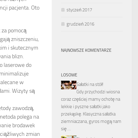
ncji pacjenta. Oto
styczeń 2017
grudzień 2016
k za pomocą
gają zniszczeniu,
bkim i skutecznym
NAJNOWSZE KOMENTARZE
nia blizn.
o laserowe do
minimalizuje
LOSOWE
 zalecane w
Sałatki na stół!
dami. Wizyty są
Gdy przychodzi wiosna
coraz częściej mamy ochotę na
lekkie i pyszne sałatki jako
etody zawodzą,
przekąskę. Klasyczna sałatka
 metoda polega na
ziemniaczana, gyros mogą nam
uwanie brodawek
się …
uciążliwych zmian