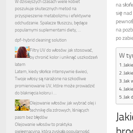
W dzisiejszych czasach wiele kobiet
na słoń
poszukuje skutecznych metod na
się nad
przyspieszenie metabolizmu i efektywne
pewność
odchudzanie. Spalacze tłuszczu, będące
na pozb
popularnymi suplementami diety, …
po zabi
dpf-hybrid cleaning solution
Filtry UV do włosów: jak stosować,
W ty
by chronić kolor i uniknąć uszkodzeń
latem
Jaki
Latem, kiedy słońce intensywnie świeci,
Jaki
Twoje włosy są narażone na szkodliwe
Jak 
promieniowanie UV, które może prowadzić
Jaki
do blaknięcia koloru i …
Jak 
Olejowanie włosów: jak wybrać olej i
technikę dla zdrowych, lśniących
Jak
pasm bez błędów
Olejowanie włosów to praktyka
bro
pielęgnacyjna, która zyskała popularność