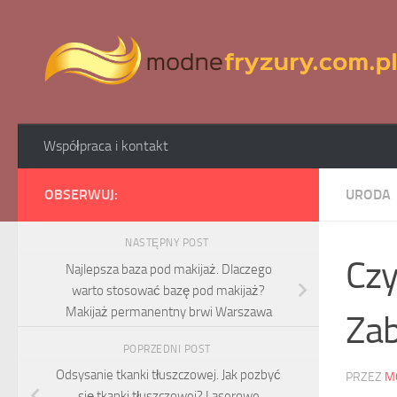
Skip to content
Współpraca i kontakt
OBSERWUJ:
URODA
NASTĘPNY POST
Czy
Najlepsza baza pod makijaż. Dlaczego
warto stosować bazę pod makijaż?
Makijaż permanentny brwi Warszawa
Zab
POPRZEDNI POST
Odsysanie tkanki tłuszczowej. Jak pozbyć
PRZEZ
M
się tkanki tłuszczowej? Laserowe