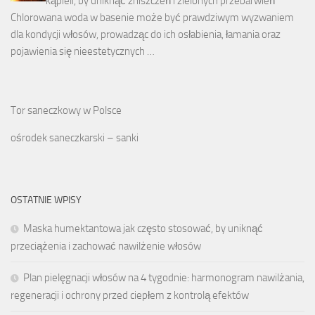
kąpieli, by uniknąć zniszczeń i zielonych przebarwień
Chlorowana woda w basenie może być prawdziwym wyzwaniem
dla kondycji włosów, prowadząc do ich osłabienia, łamania oraz
pojawienia się nieestetycznych …
Tor saneczkowy w Polsce
ośrodek saneczkarski – sanki
OSTATNIE WPISY
Maska humektantowa jak często stosować, by uniknąć
przeciążenia i zachować nawilżenie włosów
Plan pielęgnacji włosów na 4 tygodnie: harmonogram nawilżania,
regeneracji i ochrony przed ciepłem z kontrolą efektów