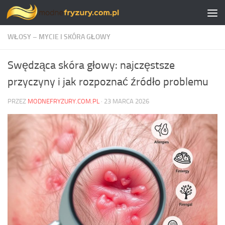
Skip to content
WŁOSY – MYCIE I SKÓRA GŁOWY
Swędząca skóra głowy: najczęstsze
przyczyny i jak rozpoznać źródło problemu
PRZEZ
MODNEFRYZURY.COM.PL
·
23 MARCA 2026