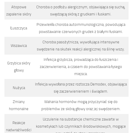
Atopowe
Choroba o podłożu alergicznym, objawiająca się suchą,
zapalenie skóry
swędzącą skórą z grudkami i łuskami.
Przewlekła choroba autoimmunologiczna, powodująca
Łuszczyca
powstawanie czerwonych grudek z białymi łuskami.
Choroba pasożytnicza, wywołująca intensywne
Wszawica
swędzenie na skutek reakcji alergicznej na ślinę wszy.
Infekcja grzybicza, prowadząca do łuszczenia i
Grzybica skóry
zaczerwienienia, a czasem do powstawania łysego
głowy
miejsca.
Infekcja wywołana przez roztocza Demodex, objawiająca
Nużyca
się zaczerwienieniem i świądem.
Zmiany
Wahania hormonów mogą przyczyniać się do
hormonalne
problemów ze skórą głowy oraz jej swędzeniem.
Uczulenie na substancje chemiczne zawarte w
Reakcje
kosmetykach lub czynnikach środowiskowych, mogące
nadwrażliwości