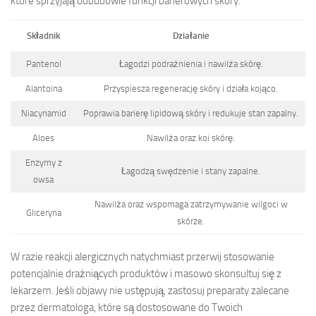
które sprzyjają odbudowie funkcji barierowych skóry.
Składnik
Działanie
Pantenol
Łagodzi podrażnienia i nawilża skórę.
Alantoina
Przyspiesza regenerację skóry i działa kojąco.
Niacynamid
Poprawia barierę lipidową skóry i redukuje stan zapalny.
Aloes
Na­wilża oraz koi skórę.
Enzymy z
Łagodzą swędzenie i stany zapalne.
owsa
Nawilża oraz wspomaga zatrzymywanie wilgoci w
Gliceryna
skórze.
W razie reakcji alergicznych natychmiast przerwij stosowanie
potencjalnie drażniących produktów i masowo skonsultuj się z
lekarzem. Jeśli objawy nie ustępują, zastosuj preparaty zalecane
przez dermatologa, które są dostosowane do Twoich