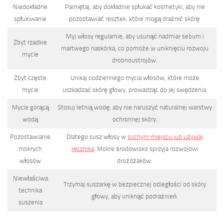
Niedokładne
Pamiętaj, aby dokładnie spłukać kosmetyki, aby nie
spłukiwanie
pozostawiać resztek, które mogą drażnić skórę.
Myj włosy regularnie, aby usunąć nadmiar sebum i
Zbyt rzadkie
martwego naskórka, co pomoże w uniknięciu rozwoju
mycie
drobnoustrojów.
Zbyt częste
Unikaj codziennego mycia włosów, które może
mycie
uszkadzać skórę głowy, prowadząc do jej swędzenia.
Mycie gorącą
Stosuj letnią wodę, aby nie naruszyć naturalnej warstwy
wodą
ochronnej skóry.
Pozostawianie
Dlatego susz włosy w
suchym miejscu lub używaj
mokrych
ręcznika
. Mokre środowisko sprzyja rozwojowi
włosów
drożdżaków.
Niewłaściwa
Trzymaj suszarkę w bezpiecznej odległości od skóry
technika
głowy, aby uniknąć podrażnień.
suszenia