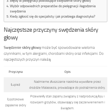
Błędy w pielęgnacji powodujące swędzenie skóry głowy
Wybór odpowiednich preparatów do pielęgnacji i łagodzenia
swędzenia
Kiedy zgłosić się do specjalisty i jak przebiega diagnostyka?
Najczęstsze przyczyny swędzenia skóry
głowy
Swędzenie skóry głowy
może być spowodowane wieloma
czynnikami, w tym alergiami, chorobami skóry oraz infekcjami. Do
najczęstszych przyczyn należą:
Przyczyna
Opis
Nadmierne złuszczanie naskórka wywołane przez
Łupież
drożdże Malassezia, prowadzące do podrażnienia skóry.
Przewlekły stan zapalny związany z nadprodukcją łoju i
Łojotokowe
rozwojem grzybów, objawiający się zaczerwienieniem i
zapalenie skóry
świądem.