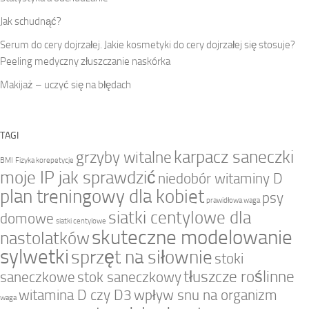
Jak schudnąć?
Serum do cery dojrzałej. Jakie kosmetyki do cery dojrzałej się stosuje?
Peeling medyczny złuszczanie naskórka
Makijaż – uczyć się na błędach
TAGI
karpacz saneczki
grzyby witalne
BMI
Fizyka korepetycje
moje IP jak sprawdzić
niedobór witaminy D
plan treningowy dla kobiet
psy
prawidłowa waga
siatki centylowe dla
domowe
siatki centylowe
skuteczne modelowanie
nastolatków
sylwetki
sprzęt na siłownie
stoki
tłuszcze roślinne
saneczkowe
stok saneczkowy
witamina D czy D3
wpływ snu na organizm
waga