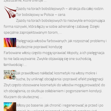
Zjeżdżalnie, które oferuje …
Zjazdy na torach bobsblejowych – atrakcja dla całej rodzin.
Tor bobslejowy w Polsce – cena
Zjazdy na torach bobslejowych to niezwykle emocjonująca
forma rozrywki, która łączy w sobie adrenalinę i zabawę. Dzięki
specjalnie zaprojektowanym torom, …
Pielęgnacja włosów farbowanych: jak rozpoznać problemy i
skutecznie poprawić kondycję
Farbowane włosy często mogą sprawiać kłopoty, a ich pielęgnacja
to nie lada wyzwanie. Zwykle objawiają się one suchością,
łamliwością i …
Jak prawidłowo nakładać kosmetyki na włosy mokre i
suche, by uniknąć obciążenia i poprawić efekt pielęgnacji
Zbyt często stosowane kosmetyki do włosów mogą prowadzić do
ich obciążenia, co skutkuje osłabieniem i pogorszeniem kondycji.
Kluczem do skutecznej …
Włosy po basenie: jak chronić i regenerować je przed i po