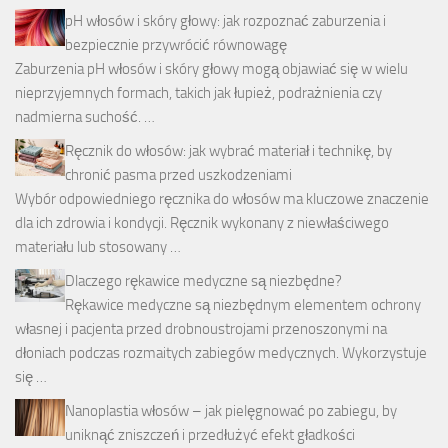
pH włosów i skóry głowy: jak rozpoznać zaburzenia i
bezpiecznie przywrócić równowagę
Zaburzenia pH włosów i skóry głowy mogą objawiać się w wielu
nieprzyjemnych formach, takich jak łupież, podrażnienia czy
nadmierna suchość. …
Ręcznik do włosów: jak wybrać materiał i technikę, by
chronić pasma przed uszkodzeniami
Wybór odpowiedniego ręcznika do włosów ma kluczowe znaczenie
dla ich zdrowia i kondycji. Ręcznik wykonany z niewłaściwego
materiału lub stosowany …
Dlaczego rękawice medyczne są niezbędne?
Rękawice medyczne są niezbędnym elementem ochrony
własnej i pacjenta przed drobnoustrojami przenoszonymi na
dłoniach podczas rozmaitych zabiegów medycznych. Wykorzystuje
się …
Nanoplastia włosów – jak pielęgnować po zabiegu, by
uniknąć zniszczeń i przedłużyć efekt gładkości