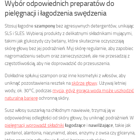
Wybór odpowiednich preparatów do
pielęgnacji i łagodzenia swędzenia
Stosuj łagodne
szampony
bez agresywnych detergentów, unikając
SLS i SLES. Wybieraj produkty z delikatnymi składnikami myjącymi,
takimi jak glukozydy czy betainy, które skutecznie oczyszczają
skórę głowy bez jej podrażnień. Myj skórę regularnie, aby zapobiec
nagromadzeniu sebum oraz zanieczyszczeń, ale nie przesadzaj z
częstotliwością, aby nie doprowadzić do przesuszenia.
Dokładnie spłukuj szampon oraz inne kosmetyki z włosów, aby
uniknąć pozostawienia resztek na
skórze głowy
. Używaj letniej
wody, ok. 30°C, podczas
mycia, gdyż gorąca woda może uszkodzić
naturalną barierę
ochronną skóry.
Susz włosy suszarką na chłodnym nawiewie, trzymaj ją w
odpowiedniej odległości od skóry głowy, by uniknąć podrażnień. W
pielęgnacji wprowadź składniki
łagodzące
i
nawilżające
, takie jak
pantenol, alantoina, niacynamid, aloes, enzymy z owsa czy gliceryna,