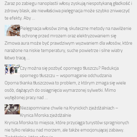
Zaraz po zabiegu nanoplastii włosy zyskują niespotykaną gładkość i
zdrowy blask, ale niewłaściwa pielęgnacja może szybko zniweczyć
te efekty. Aby …
Pielęgnacja włosów zimą: skuteczne metody na nawilżenie
i ochronę przed mrozem oraz elektryzowaniem się
Zimowa aura może być prawdziwym wyzwaniem dla włosów, które
narażone na niskie temperatury, suche powietrze i silne wiatry
łatwo tracą …
Czy można się pozbyć opornego tłuszczu? Redukcja
opornego tłuszczu – wspomaganie odchudzania
Oporna tkanka tłuszczowa to problem, z którym zmaga się wiele
osób, dążących do osiągnięcia wymarzonej sylwetki. Mimo
wytężonej pracy nad …
Niezapomniane chwile na Krynickich zjeżdżalniach –
Krynica Morska zjeżdżalnie
Krynica Morska to miejsce, które przyciąga turystów spragnionych
nie tylko relaksu nad morzem, ale także emocjonującej zabawy.