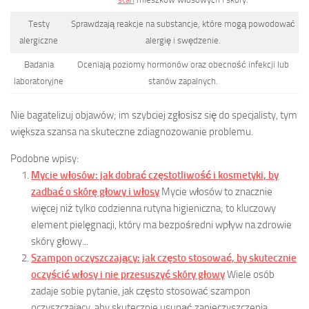
Testy
Sprawdzają reakcje na substancje, które mogą powodować
alergiczne
alergię i swędzenie.
Badania
Oceniają poziomy hormonów oraz obecność infekcji lub
laboratoryjne
stanów zapalnych.
Nie bagatelizuj objawów; im szybciej zgłosisz się do specjalisty, tym
większa szansa na skuteczne zdiagnozowanie problemu.
Podobne wpisy:
Mycie włosów: jak dobrać częstotliwość i kosmetyki, by
zadbać o skórę głowy i włosy
Mycie włosów to znacznie
więcej niż tylko codzienna rutyna higieniczna; to kluczowy
element pielęgnacji, który ma bezpośredni wpływ na zdrowie
skóry głowy...
Szampon oczyszczający: jak często stosować, by skutecznie
oczyścić włosy i nie przesuszyć skóry głowy
Wiele osób
zadaje sobie pytanie, jak często stosować szampon
oczyszczający, aby skutecznie usunąć zanieczyszczenia,