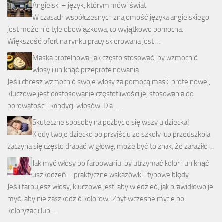
Angielski – język, którym mówi świat
W czasach współczesnych znajomość języka angielskiego
jest może nie tyle obowiązkowa, co wyjątkowo pomocna.
Większość ofert na rynku pracy skierowana jest …
Maska proteinowa: jak często stosować, by wzmocnić
włosy i uniknąć przeproteinowania
Jeśli chcesz wzmocnić swoje włosy za pomocą maski proteinowej,
kluczowe jest dostosowanie częstotliwości jej stosowania do
porowatości i kondycji włosów. Dla …
Skuteczne sposoby na pozbycie się wszy u dziecka!
Kiedy twoje dziecko po przyjściu ze szkoły lub przedszkola
zaczyna się często drapać w głowę, może być to znak, że zaraziło …
Jak myć włosy po farbowaniu, by utrzymać kolor i uniknąć
uszkodzeń – praktyczne wskazówki i typowe błędy
Jeśli farbujesz włosy, kluczowe jest, aby wiedzieć, jak prawidłowo je
myć, aby nie zaszkodzić kolorowi. Zbyt wczesne mycie po
koloryzacji lub …