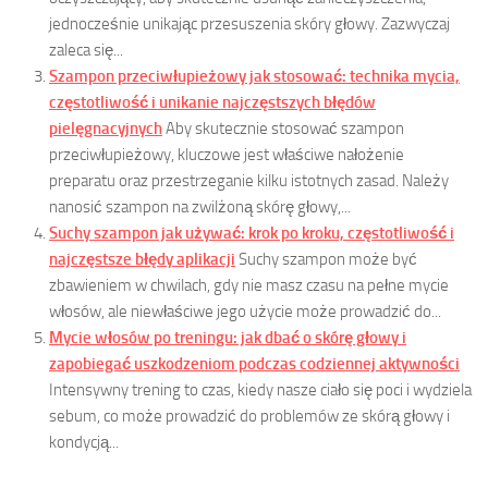
jednocześnie unikając przesuszenia skóry głowy. Zazwyczaj
zaleca się...
Szampon przeciwłupieżowy jak stosować: technika mycia,
częstotliwość i unikanie najczęstszych błędów
pielęgnacyjnych
Aby skutecznie stosować szampon
przeciwłupieżowy, kluczowe jest właściwe nałożenie
preparatu oraz przestrzeganie kilku istotnych zasad. Należy
nanosić szampon na zwilżoną skórę głowy,...
Suchy szampon jak używać: krok po kroku, częstotliwość i
najczęstsze błędy aplikacji
Suchy szampon może być
zbawieniem w chwilach, gdy nie masz czasu na pełne mycie
włosów, ale niewłaściwe jego użycie może prowadzić do...
Mycie włosów po treningu: jak dbać o skórę głowy i
zapobiegać uszkodzeniom podczas codziennej aktywności
Intensywny trening to czas, kiedy nasze ciało się poci i wydziela
sebum, co może prowadzić do problemów ze skórą głowy i
kondycją...