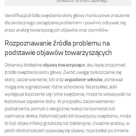
prowadzić do stanu zapalnego.
Identifikacja źródła swędzenia skóry głowy ma kluczowe znaczenie
dla skutecznego zarządzania problemem i powinno odbywać się
przez analizę towarzyszących objawów oraz czynników.
Rozpoznawanie źródła problemu na
podstawie objawów towarzyszących
Obserwuj dokładnie
objawy towarzyszące
, aby lepiej zrozumieć
źródło swędzenia skóry głowy. Zwróć uwagę na łuszczenie się
skóry, zaczerwienienie, ból oraz
wypadanie włosów
, ponieważ
mogą one sygnalizować różne schorzenia. Na przykład, jeśli
występuje łuszczenie się i silne swędzenie, może to wskazywać na
łojotokowe zapalenie skóry. W przypadku zaczerwienienia i
podrażnienia, pomyśl o alergicznej reakcji na kosmetyki lub
nadmiarze słońca. Natomiast jeśli ból towarzyszy swędzeniu, może
to być objaw infekcji grzybiczej lub bakteryjnej. Uważnie analizuj, w
jakich okolicznościach pojawiają się objawy, na przykład po zmianie