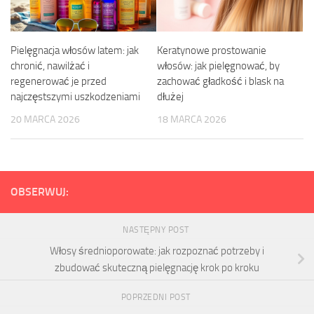
Pielęgnacja włosów latem: jak
Keratynowe prostowanie
chronić, nawilżać i
włosów: jak pielęgnować, by
regenerować je przed
zachować gładkość i blask na
najczęstszymi uszkodzeniami
dłużej
20 MARCA 2026
18 MARCA 2026
OBSERWUJ:
NASTĘPNY POST
Włosy średnioporowate: jak rozpoznać potrzeby i
zbudować skuteczną pielęgnację krok po kroku
POPRZEDNI POST