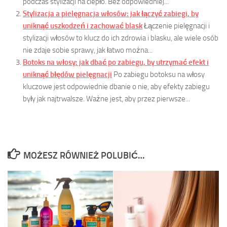
podczas stylizacji na ciepło. Bez odpowiedniej...
Stylizacja a pielęgnacja włosów: jak łączyć zabiegi, by
uniknąć uszkodzeń i zachować blask
Łączenie pielęgnacji i
stylizacji włosów to klucz do ich zdrowia i blasku, ale wiele osób
nie zdaje sobie sprawy, jak łatwo można...
Botoks na włosy: jak dbać po zabiegu, by utrzymać efekt i
uniknąć błędów pielęgnacji
Po zabiegu botoksu na włosy
kluczowe jest odpowiednie dbanie o nie, aby efekty zabiegu
były jak najtrwalsze. Ważne jest, aby przez pierwsze...
MOŻESZ RÓWNIEŻ POLUBIĆ…