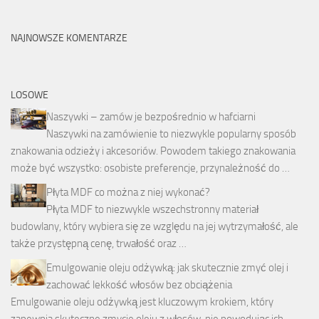
NAJNOWSZE KOMENTARZE
LOSOWE
Naszywki – zamów je bezpośrednio w hafciarni
Naszywki na zamówienie to niezwykle popularny sposób
znakowania odzieży i akcesoriów. Powodem takiego znakowania
może być wszystko: osobiste preferencje, przynależność do …
Płyta MDF co można z niej wykonać?
Płyta MDF to niezwykle wszechstronny materiał
budowlany, który wybiera się ze względu na jej wytrzymałość, ale
także przystępną cenę, trwałość oraz …
Emulgowanie oleju odżywką: jak skutecznie zmyć olej i
zachować lekkość włosów bez obciążenia
Emulgowanie oleju odżywką jest kluczowym krokiem, który
zapewnia skuteczne zmycie oleju z włosów, nie powodując ich