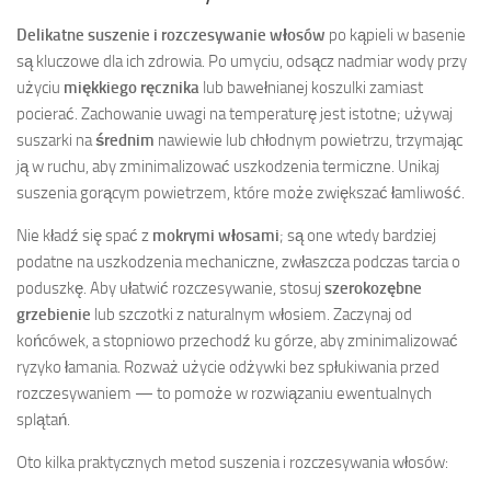
Delikatne suszenie i rozczesywanie włosów
po kąpieli w basenie
są kluczowe dla ich zdrowia. Po umyciu, odsącz nadmiar wody przy
użyciu
miękkiego ręcznika
lub bawełnianej koszulki zamiast
pocierać. Zachowanie uwagi na temperaturę jest istotne; używaj
suszarki na
średnim
nawiewie lub chłodnym powietrzu, trzymając
ją w ruchu, aby zminimalizować uszkodzenia termiczne. Unikaj
suszenia gorącym powietrzem, które może zwiększać łamliwość.
Nie kładź się spać z
mokrymi włosami
; są one wtedy bardziej
podatne na uszkodzenia mechaniczne, zwłaszcza podczas tarcia o
poduszkę. Aby ułatwić rozczesywanie, stosuj
szerokozębne
grzebienie
lub szczotki z naturalnym włosiem. Zaczynaj od
końcówek, a stopniowo przechodź ku górze, aby zminimalizować
ryzyko łamania. Rozważ użycie odżywki bez spłukiwania przed
rozczesywaniem — to pomoże w rozwiązaniu ewentualnych
splątań.
Oto kilka praktycznych metod suszenia i rozczesywania włosów: