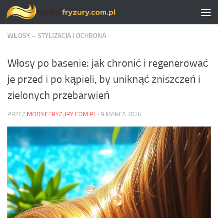
Skip to content
WŁOSY – STYLIZACJA I OCHRONA
Włosy po basenie: jak chronić i regenerować
je przed i po kąpieli, by uniknąć zniszczeń i
zielonych przebarwień
PRZEZ
MODNEFRYZURY.COM.PL
·
9 MARCA 2026