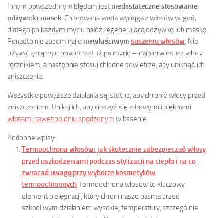
Innym powszechnym błędem jest
niedostateczne stosowanie
odżywek i masek
. Chlorowana woda wyciąga z włosów wilgoć,
dlatego po każdym myciu nałóż regenerującą odżywkę lub maskę.
Ponadto nie zapominaj o
niewłaściwym
suszeniu włosów
. Nie
używaj gorącego powietrza tuż po myciu – najpierw osusz włosy
ręcznikiem, a następnie stosuj chłodne powietrze, aby uniknąć ich
zniszczenia.
Wszystkie powyższe działania są istotne, aby chronić włosy przed
zniszczeniem. Unikaj ich, aby cieszyć się zdrowymi i pięknymi
włosami nawet po dniu spędzonym
w basenie.
Podobne wpisy:
Termoochrona włosów: jak skutecznie zabezpieczać włosy
przed uszkodzeniami podczas stylizacji na ciepło i na co
zwracać uwagę przy wyborze kosmetyków
termoochronnych
Termoochrona włosów to kluczowy
element pielęgnacji, który chroni nasze pasma przed
szkodliwym działaniem wysokiej temperatury, szczególnie