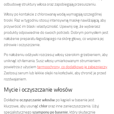
odbudowę struktury włosa oraz zapobiegają przesuszeniu.
Włosy po kontakcie z chlorowaną wodą wymagają szczególnej
troski. Raz w tygodniu stosuj intensywną maskę nawilżającą, aby
przywrócić im blask i elastyczność. Upewnij się, że wybierasz
produkty odpowiednie do swoich potrzeb. Dobrym pomysłem jest
nałożenie preparatu łagodzącego na skórę głowy, co wspiera jej
zdrowie i oczyszczenie.
Po nałożeniu odżywki rozczesuj włosy szerokim grzebieniem, aby
uniknąć ich łamania. Susz włosy umiarkowanym strumieniem
powietrza z użyciem
termoochrony, co dodatkowo je zabezpieczy
.
Zastosuj serum lub lekkie olejki na końcówki, aby chronić je przed
rozdwajaniem.
Mycie i oczyszczanie włosów
Dokładne
oczyszczanie włosów
po kąpieli w basenie jest
kluczowe, aby usunąć
chlor
oraz inne zanieczyszczenia. Użyj
specjalistycznego
szamponu po basenie
, który skutecznie