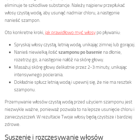
eliminuje te szkodliwe substancje. Należy najpierw przepłukać
włosy czystą wodą, aby usunąć nadmiar chloru, a następnie
nanieść szampon.
Oto konkretne kroki,
jak prawidłowo myć włosy
po pływaniu:
Spryskaj włosy czystą, letnią wodą, unikając zimnej lub gorącej.
Nanieś niewielką ilość
szamponu po basenie
na dłonie,
rozetrzyj go, a następnie nałóż na skórę głowy.
Masażuj skórę głowy delikatnie przez 2-3 minuty, unikając
intensywnego pocierania.
Dokładnie spłucz letnią wodą i upewnij się, że nie ma resztek
szamponu.
Przemywanie włosów czystą wodą przed użyciem szamponu jest
niezwykle ważne, ponieważ pozwala to na lepsze usunięcie chloru i
zanieczyszczeń. W rezultacie Twoje włosy będą czystsze i bardziej
zdrowe.
Suszenie i rozczesywanie włosów