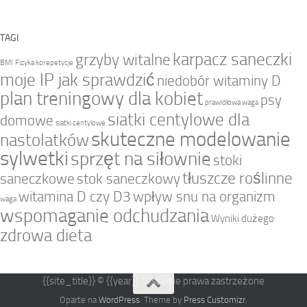
TAGI
karpacz saneczki
grzyby witalne
BMI
Fizyka korepetycje
moje IP jak sprawdzić
niedobór witaminy D
plan treningowy dla kobiet
psy
prawidłowa waga
siatki centylowe dla
domowe
siatki centylowe
skuteczne modelowanie
nastolatków
sylwetki
sprzęt na siłownie
stoki
tłuszcze roślinne
saneczkowe
stok saneczkowy
witamina D czy D3
wpływ snu na organizm
waga
wspomaganie odchudzania
Wyniki dużego
zdrowa dieta
{{site_title}} © {{year}}. Wszelkie prawa zastrzeżone
Oparte na
WordPress
. Theme by
Press Customizr
.