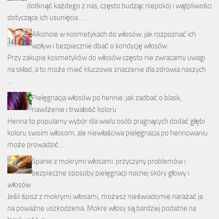
dotknąć każdego z nas, często budząc niepokój i wątpliwości
dotyczące ich usunięcia. …
Alkohole w kosmetykach do włosów: jak rozpoznać ich
wpływ i bezpiecznie dbać o kondycję włosów
Przy zakupie kosmetyków do włosów często nie zwracamy uwagi
na skład, a to może mieć kluczowe znaczenie dla zdrowia naszych
…
Pielęgnacja włosów po hennie: jak zadbać o blask,
nawilżenie i trwałość koloru
Henna to popularny wybór dla wielu osób pragnących dodać głębi
koloru swoim włosom, ale niewłaściwa pielęgnacja po hennowaniu
może prowadzić …
Spanie z mokrymi włosami: przyczyny problemów i
bezpieczne sposoby pielęgnacji nocnej skóry głowy i
włosów
Jeśli śpisz z mokrymi włosami, możesz nieświadomie narażać je
na poważne uszkodzenia. Mokre włosy są bardziej podatne na