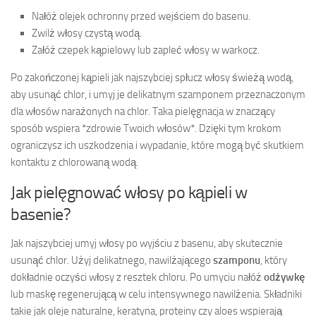
Nałóż olejek ochronny przed wejściem do basenu.
Zwilż włosy czystą wodą.
Załóż czepek kąpielowy lub zapleć włosy w warkocz.
Po zakończonej kąpieli jak najszybciej spłucz włosy świeżą wodą,
aby usunąć chlor, i umyj je delikatnym szamponem przeznaczonym
dla włosów narażonych na chlor. Taka pielęgnacja w znaczący
sposób wspiera *zdrowie Twoich włosów*. Dzięki tym krokom
ograniczysz ich uszkodzenia i wypadanie, które mogą być skutkiem
kontaktu z chlorowaną wodą.
Jak pielęgnować włosy po kąpieli w
basenie?
Jak najszybciej umyj włosy po wyjściu z basenu, aby skutecznie
usunąć chlor. Użyj delikatnego, nawilżającego
szamponu
, który
dokładnie oczyści włosy z resztek chloru. Po umyciu nałóż
odżywkę
lub maskę regenerującą w celu intensywnego nawilżenia. Składniki
takie jak oleje naturalne, keratyna, proteiny czy aloes wspierają