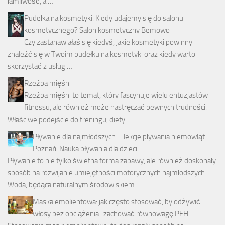
łamliwość, a …
Pudełka na kosmetyki. Kiedy udajemy się do salonu
kosmetycznego? Salon kosmetyczny Bemowo
Czy zastanawiałaś się kiedyś, jakie kosmetyki powinny
znaleźć się w Twoim pudełku na kosmetyki oraz kiedy warto
skorzystać z usług …
Rzeźba mięśni
Rzeźba mięśni to temat, który fascynuje wielu entuzjastów
fitnessu, ale również może nastręczać pewnych trudności.
Właściwe podejście do treningu, diety …
Pływanie dla najmłodszych – lekcje pływania niemowląt
Poznań. Nauka pływania dla dzieci
Pływanie to nie tylko świetna forma zabawy, ale również doskonały
sposób na rozwijanie umiejętności motorycznych najmłodszych.
Woda, będąca naturalnym środowiskiem …
Maska emolientowa: jak często stosować, by odżywić
włosy bez obciążenia i zachować równowagę PEH