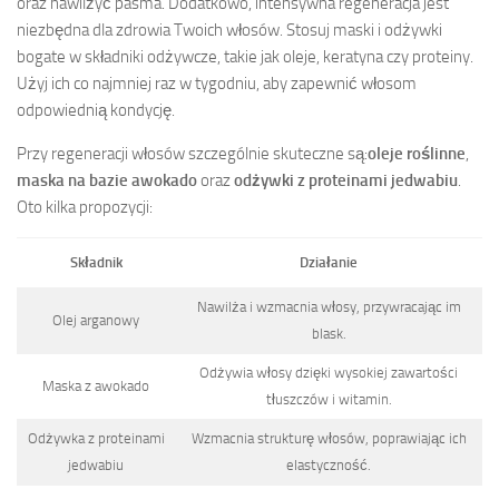
oraz nawilżyć pasma. Dodatkowo, intensywna regeneracja jest
niezbędna dla zdrowia Twoich włosów. Stosuj maski i odżywki
bogate w składniki odżywcze, takie jak oleje, keratyna czy proteiny.
Użyj ich co najmniej raz w tygodniu, aby zapewnić włosom
odpowiednią kondycję.
Przy regeneracji włosów szczególnie skuteczne są:
oleje roślinne
,
maska na bazie awokado
oraz
odżywki z proteinami jedwabiu
.
Oto kilka propozycji:
Składnik
Działanie
Nawilża i wzmacnia włosy, przywracając im
Olej arganowy
blask.
Odżywia włosy dzięki wysokiej zawartości
Maska z awokado
tłuszczów i witamin.
Odżywka z proteinami
Wzmacnia strukturę włosów, poprawiając ich
jedwabiu
elastyczność.