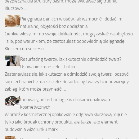
bezpieczna dla struktury pasm, może wydawać się trudny.
Kluczowe …
Pielęgnacja cienkich włosów: jak wzmocnić i dodać im
naturalnej objętości bez obciążania
Cienkie włosy, mimo swojej delikatności, mogą zyskać na objętości
i sile, pod warunkiem, że zastosujesz odpowiednią pielęgnację.
Kluczem do sukcesu …
Resurfacing twarzy. Jak skutecznie odmłodzić twarz?
Usuwanie zmarszek – botox
Zastanawiasz się, jak skutecznie odmłodzić swoją twarz i pozbyć
się niechcianych zmarszczek? Resurfacing twarzy to innowacyjny
zabieg, który może przynieść …
Innowacyjne technologie w drukarni opakowań
kosmetycznych
W branży kosmetycznej opakowanie odgrywa kluczową rolę nie
tylko jako środek ochrony produktu, ale także jako element
budowania wizerunku marki. …