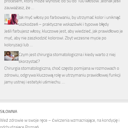
procesem, który może wynosić od 50 do 100 włosów. Jednak jeśli
zauważasz, że …
Jak myć włosy po farbowaniu, by utrzymać kolor i uniknąć
uszkodzeń – praktyczne wskazówki i typowe błędy
Jeśli farbujesz włosy, kluczowe jest, aby wiedzieć, jak prawidłowo je
myć, aby nie zaszkodzić kolorowi. Zbyt wczesne mycie po
koloryzacji lub …
Czym jest chirurgia stomatologiczna i kiedy warto z niej
skorzystać?
Chirurgia stomatologiczna, choć często pomijana w rozmowach o
zdrowiu, odgrywa kluczową rolę w utrzymaniu prawidłowej funkcji
jamy ustnej i estetyki uśmiechu. …
SIŁOWNIA
Weź zdrowie w swoje ręce – ćwiczenia wzmacniające, na kondycję i
odchudzające Poznań