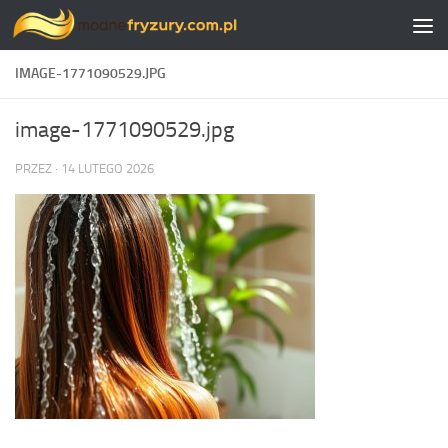
Skip to content
IMAGE-1771090529.JPG
image-1771090529.jpg
PRZEZ
·
14 LUTEGO 2026