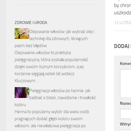
by chro
uszkodz
ZDROWIE I URODA
12 LUTE
Olejowanie włosów: jak wybrać olej i
technikę dla zdrowych, lśniących
pasm bez błędów
DODAJ
Olejowanie włosów to praktyka
pielęgnacyjna, która zyskała popularność
Komen
dzięki swoim licznym korzyściom, a jej
korzenie sięgają setek lat wstecz.
Kluczowym …
Pielęgnacja włosów po hennie: jak
zadbać o blask, nawilżenie i trwałość
Nazw
koloru
Henna to popularny wybór dla wielu osób
pragnących dodać głębi koloru swoim
Witry
włosom, ale niewłaściwa pielęgnacja po