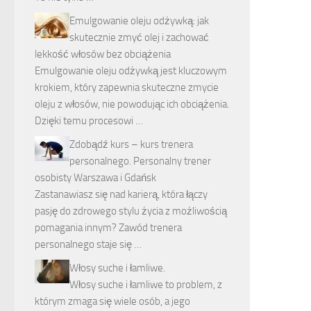
Emulgowanie oleju odżywką: jak
skutecznie zmyć olej i zachować
lekkość włosów bez obciążenia
Emulgowanie oleju odżywką jest kluczowym
krokiem, który zapewnia skuteczne zmycie
oleju z włosów, nie powodując ich obciążenia.
Dzięki temu procesowi …
Zdobądź kurs – kurs trenera
personalnego. Personalny trener
osobisty Warszawa i Gdańsk
Zastanawiasz się nad karierą, która łączy
pasję do zdrowego stylu życia z możliwością
pomagania innym? Zawód trenera
personalnego staje się …
Włosy suche i łamliwe.
Włosy suche i łamliwe to problem, z
którym zmaga się wiele osób, a jego