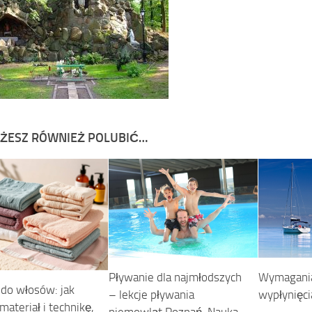
ŻESZ RÓWNIEŻ POLUBIĆ…
Wymagania
Pływanie dla najmłodszych
 do włosów: jak
wypłynięci
– lekcje pływania
ateriał i technikę,