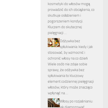
kosmetyki do włosów mogą
prowadzić do ich obciążenia, co
skutkuje osłabieniem i
pogorszeniem kondycji.
Kluczem do skutecznej
pielęgnacji …
Odżywka bez
spłukiwania: kiedy i jak
stosować, by wzmocnić i
ochronić włosy na co dzień
Wiele osób nie zdaje sobie
sprawy, że odżywka bez
spłukiwania to kluczowy
element codziennej pielęgnacji
włosów, który może znacząco
wpłynąć na …
Włosy po rozjaśnianiu:
jak diagnozować