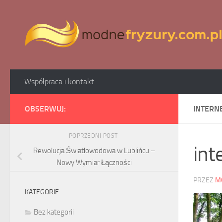
Skip to content
Współpraca i kontakt
OBSERWUJ:
INTERNE
POPRZEDNI POST
int
Rewolucja Światłowodowa w Lublińcu –
Nowy Wymiar Łączności
PRZEZ
M
KATEGORIE
Bez kategorii