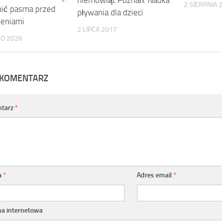
niemowląt Poznań. Nauka
2 SIERPNIA 
nić pasma przed
pływania dla dzieci
eniami
2 LIPCA 2017
GO 2026
 KOMENTARZ
tarz
*
a
*
Adres email
*
na internetowa