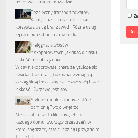
hennowaniu może prowadzić …
Bezpieczny transport towarów
Za
Każdy z nas od czasu do czasu
korzysta z usług branżowych. Różne usługi
są nam potrzebne, nie ma co do …
Pielęgnacja włosów
niskoporowatych: jak dbać o blask i
lekkość bez obciążenia
Włosy niskoporowate, charakteryzujące się
zwartą strukturą i gładkością, wymagają
szczególnej troski, aby zachować swój blask i
lekkość. Kluczowe jest, aby …
Stylowe meble salonowe, które
odmienią Twoje wnętrze
Meble salonowe to kluczowy element
każdego domu, tworzący przestrzeń, w
której spędzamy czas z rodziną i przyjaciółmi.
To nie tylko …