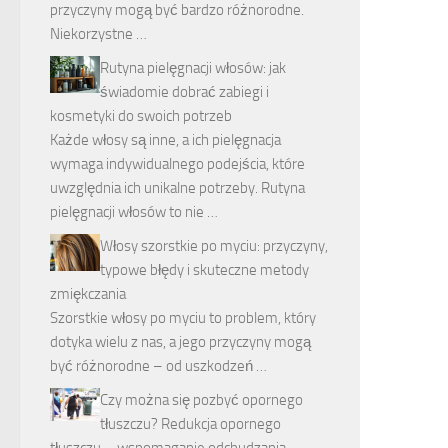
przyczyny mogą być bardzo różnorodne.
Niekorzystne …
Rutyna pielęgnacji włosów: jak
świadomie dobrać zabiegi i
kosmetyki do swoich potrzeb
Każde włosy są inne, a ich pielęgnacja
wymaga indywidualnego podejścia, które
uwzględnia ich unikalne potrzeby. Rutyna
pielęgnacji włosów to nie …
Włosy szorstkie po myciu: przyczyny,
typowe błędy i skuteczne metody
zmiękczania
Szorstkie włosy po myciu to problem, który
dotyka wielu z nas, a jego przyczyny mogą
być różnorodne – od uszkodzeń …
Czy można się pozbyć opornego
tłuszczu? Redukcja opornego
tłuszczu – wspomaganie odchudzania