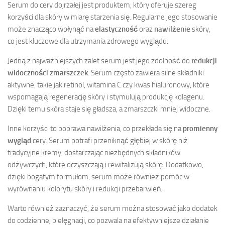
Serum do cery dojrzałej jest produktem, który oferuje szereg
korzyści dla skóry w miarę starzenia się. Regularne jego stosowanie
może znacząco wpłynąć na
elastyczność
oraz
nawilżenie
skóry,
co jest kluczowe dla utrzymania zdrowego wyglądu.
Jedną z najważniejszych zalet serum jest jego zdolność do
redukcji
widoczności zmarszczek
. Serum często zawiera silne składniki
aktywne, takie jak retinol, witamina C czy kwas hialuronowy, które
wspomagają regenerację skóry i stymulują produkcję kolagenu.
Dzięki temu skóra staje się gładsza, a zmarszczki mniej widoczne.
Inne korzyści to poprawa nawilżenia, co przekłada się na
promienny
wygląd
cery. Serum potrafi przeniknąć głębiej w skórę niż
tradycyjne kremy, dostarczając niezbędnych składników
odżywczych, które oczyszczają i rewitalizują skórę. Dodatkowo,
dzięki bogatym formułom, serum może również pomóc w
wyrównaniu kolorytu skóry i redukcji przebarwień.
Warto również zaznaczyć, że serum można stosować jako dodatek
do codziennej pielęgnacji, co pozwala na efektywniejsze działanie