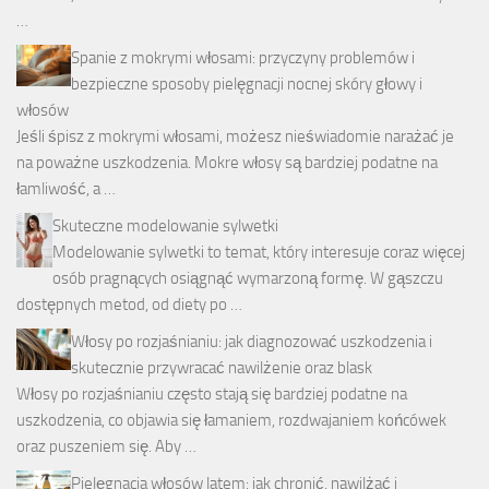
…
Spanie z mokrymi włosami: przyczyny problemów i
bezpieczne sposoby pielęgnacji nocnej skóry głowy i
włosów
Jeśli śpisz z mokrymi włosami, możesz nieświadomie narażać je
na poważne uszkodzenia. Mokre włosy są bardziej podatne na
łamliwość, a …
Skuteczne modelowanie sylwetki
Modelowanie sylwetki to temat, który interesuje coraz więcej
osób pragnących osiągnąć wymarzoną formę. W gąszczu
dostępnych metod, od diety po …
Włosy po rozjaśnianiu: jak diagnozować uszkodzenia i
skutecznie przywracać nawilżenie oraz blask
Włosy po rozjaśnianiu często stają się bardziej podatne na
uszkodzenia, co objawia się łamaniem, rozdwajaniem końcówek
oraz puszeniem się. Aby …
Pielęgnacja włosów latem: jak chronić, nawilżać i