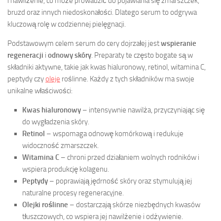
i nawilżenie, co może prowadzić do pojawiania się zmarszczek,
bruzd oraz innych niedoskonałości. Dlatego serum to odgrywa
kluczową rolę w codziennej pielęgnacji.
Podstawowym celem serum do cery dojrzałej jest
wspieranie
regeneracji
i
odnowy skóry
. Preparaty te często bogate są w
składniki aktywne, takie jak kwas hialuronowy, retinol, witamina C,
peptydy czy
oleje
roślinne. Każdy z tych składników ma swoje
unikalne właściwości:
Kwas hialuronowy
– intensywnie nawilża, przyczyniając się
do wygładzenia skóry.
Retinol
– wspomaga odnowę komórkową i redukuje
widoczność zmarszczek.
Witamina C
– chroni przed działaniem wolnych rodników i
wspiera produkcję kolagenu.
Peptydy
– poprawiają jędrność skóry oraz stymulują jej
naturalne procesy regeneracyjne.
Olejki roślinne
– dostarczają skórze niezbędnych kwasów
tłuszczowych, co wspiera jej nawilżenie i odżywienie.