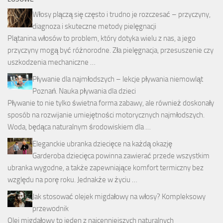
Włosy plączą się często i trudno je rozczesać – przyczyny,
diagnoza i skuteczne metody pielęgnacji
Plątanina włosów to problem, który dotyka wielu z nas, a jego
przyczyny mogą być różnorodne. Zła pielęgnacja, przesuszenie czy
uszkodzenia mechaniczne …
Pływanie dla najmłodszych – lekcje pływania niemowląt
Poznań. Nauka pływania dla dzieci
Pływanie to nie tylko świetna forma zabawy, ale również doskonały
sposób na rozwijanie umiejętności motorycznych najmłodszych.
Woda, będąca naturalnym środowiskiem dla …
Eleganckie ubranka dziecięce na każdą okazję
Garderoba dziecięca powinna zawierać przede wszystkim
ubranka wygodne, a także zapewniające komfort termiczny bez
względu na porę roku. Jednakże w życiu …
Jak stosować olejek migdałowy na włosy? Kompleksowy
przewodnik
Olej migdałowy to jeden z najcenniejszych naturalnych