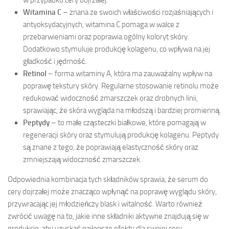
Witamina C
– znana ze swoich właściwości rozjaśniających i
antyoksydacyjnych, witamina C pomaga w walce z
przebarwieniami oraz poprawia ogólny koloryt skóry.
Dodatkowo stymuluje produkcję kolagenu, co wpływa na jej
gładkość i jędrność.
Retinol
– forma witaminy A, która ma zauważalny wpływ na
poprawę tekstury skóry. Regularne stosowanie retinolu może
redukować widoczność zmarszczek oraz drobnych linii,
sprawiając, że skóra wygląda na młodszą i bardziej promienną.
Peptydy
– to małe cząsteczki białkowe, które pomagają w
regeneracji skóry oraz stymulują produkcję kolagenu. Peptydy
są znane z tego, że poprawiają elastyczność skóry oraz
zmniejszają widoczność zmarszczek.
Odpowiednia kombinacja tych składników sprawia, że serum do
cery dojrzałej może znacząco wpłynąć na poprawę wyglądu skóry,
przywracając jej młodzieńczy blask i witalność. Warto również
zwrócić uwagę na to, jakie inne składniki aktywne znajdują się w
produkcie, aby uzyskać najlepsze efekty dla swojej cery.