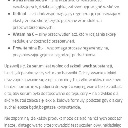
nawilżających, działa jak gąbka, zatrzymując wilgoć w skórze.
Retinol
– składnik wspomagający regenerację i poprawiający
elastyczność skóry, często polecany w produktach
przeciwstarzeniowych.
Witamina C
– silny przeciwutleniacz, który rozjaśnia skórę i
redukuje widoczność przebarwień.
Prowitamina B5
– wspomaga procesy regeneracyjne,
przyspieszając gojenie i łagodząc podrażnienia.
Upewnij się, że serum jest
wolne od szkodliwych substancji
,
takich jak parabeny czy sztuczne barwniki. Odczytywanie etykiet
oraz zapoznawanie się z opiniami innych użytkowników może być
bardzo pomocne w podjęciu decyzji. Co więcej, warto także zadbać
o to, aby serum było dostosowane do typu cery – na przykład dla
skóry tłustej zaleca się lekkie, żelowe formuły, podczas gdy dla cery
suchej lepsze będą bogatsze konsystencje.
Nie zapominaj, że każdy produkt może działać na różnych osobach
inaczej, dlatego warto przeprowadzić test uczuleniowy, nakładając