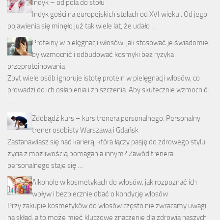
Indyk – od pola do stołu
Indyk gości na europejskich stołach od XVI wieku . Od jego
pojawienia się minęło już tak wiele lat, że udało …
Proteiny w pielęgnacji włosów: jak stosować je świadomie,
by wzmocnić i odbudować kosmyki bez ryzyka
przeproteinowania
Zbyt wiele osób ignoruje istotę protein w pielęgnacji włosów, co
prowadzi do ich osłabienia i zniszczenia. Aby skutecznie wzmocnić i
…
Zdobądź kurs – kurs trenera personalnego. Personalny
trener osobisty Warszawa i Gdańsk
Zastanawiasz się nad karierą, która łączy pasję do zdrowego stylu
życia z możliwością pomagania innym? Zawód trenera
personalnego staje się …
Alkohole w kosmetykach do włosów: jak rozpoznać ich
wpływ i bezpiecznie dbać o kondycję włosów
Przy zakupie kosmetyków do włosów często nie zwracamy uwagi
na skład, a to może mieć kluczowe znaczenie dla zdrowia naszych