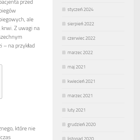
acjenta przed
styczeń 2024
abiegów
biegowych, ale
sierpień 2022
 krwi. Z uwagi na
wszechnym
czerwiec 2022
i – na przykład
marzec 2022
maj 2021
kwiecień 2021
marzec 2021
luty 2021
grudzień 2020
nego, które nie
dczas
listopad 2020