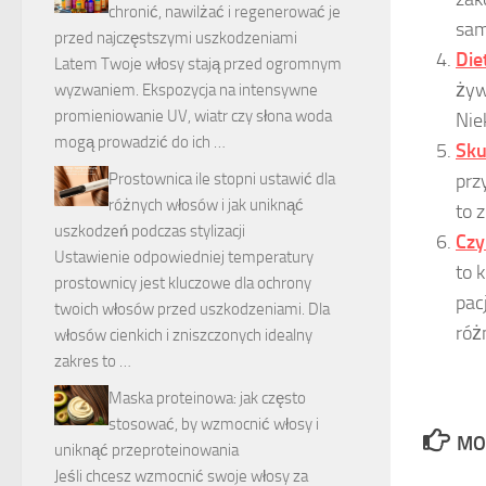
chronić, nawilżać i regenerować je
sam
przed najczęstszymi uszkodzeniami
Die
Latem Twoje włosy stają przed ogromnym
żyw
wyzwaniem. Ekspozycja na intensywne
promieniowanie UV, wiatr czy słona woda
Niek
mogą prowadzić do ich …
Sku
Prostownica ile stopni ustawić dla
prz
różnych włosów i jak uniknąć
to z
uszkodzeń podczas stylizacji
Czy
Ustawienie odpowiedniej temperatury
to 
prostownicy jest kluczowe dla ochrony
pac
twoich włosów przed uszkodzeniami. Dla
róż
włosów cienkich i zniszczonych idealny
zakres to …
Maska proteinowa: jak często
stosować, by wzmocnić włosy i
MO
uniknąć przeproteinowania
Jeśli chcesz wzmocnić swoje włosy za