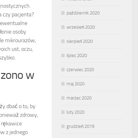
gnostycznych.
październik 2020
 czy pacjenta?
 ewentualne
wrzesień 2020
dłonie osoby
ele mikrourazów,
sierpień 2020
ich ust, oczu,
lipiec 2020
szybko.
czerwiec 2020
szono w
maj 2020
marzec 2020
y dbać o to, by
luty 2020
Ponieważ zdrowy,
 rękawice
grudzień 2019
ów z jednego