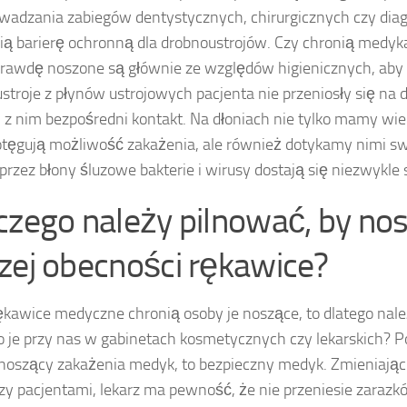
wadzania zabiegów dentystycznych, chirurgicznych czy dia
ą barierę ochronną dla drobnoustrojów. Czy chronią medyka
rawdę noszone są głównie ze względów higienicznych, aby
stroje z płynów ustrojowych pacjenta nie przeniosły się na 
 z nim bezpośredni kontakt. Na dłoniach nie tylko mamy wi
otęgują możliwość zakażenia, ale również dotykamy nimi swo
 przez błony śluzowe bakterie i wirusy dostają się niezwykle 
czego należy pilnować, by no
zej obecności rękawice?
ękawice medyczne chronią osoby je noszące, to dlatego należ
 je przy nas w gabinetach kosmetycznych czy lekarskich? 
noszący zakażenia medyk, to bezpieczny medyk. Zmieniając
y pacjentami, lekarz ma pewność, że nie przeniesie zarazk