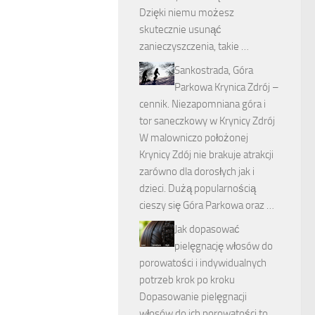
Dzięki niemu możesz
skutecznie usunąć
zanieczyszczenia, takie …
Sankostrada, Góra
Parkowa Krynica Zdrój –
cennik. Niezapomniana góra i
tor saneczkowy w Krynicy Zdrój
W malowniczo położonej
Krynicy Zdój nie brakuje atrakcji
zarówno dla dorosłych jak i
dzieci. Dużą popularnością
cieszy się Góra Parkowa oraz …
Jak dopasować
pielęgnację włosów do
porowatości i indywidualnych
potrzeb krok po kroku
Dopasowanie pielęgnacji
włosów do ich porowatości to