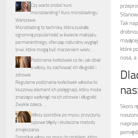
Czy warto zrobić kurs
przepro
microblanding? Kurs microbladingu
Stanowi
Warszawa
Tak nap
Microblading to technika, która zyskała
drobnou
ogromną popularność w świecie makijażu
mającej
permanentnego, oferując naturalny wygląd
które p
brwi, które mogą być marzeniem wielu …
nosa, a
Podcinanie końcówek co ile i jak dbać
o włosy, by zachować ich długość i
Dla
zdrowie
Regularne podcinanie końcówek włosów to
nas
kluczowy element ich pielęgnacji, który może
znacząco wpłynąć na ich zdrowie i długość.
Zwykle zaleca …
Skoro r
noszono
Włosy szorstkie po myciu: przyczyny,
typowe błędy i skuteczne metody
nieprze
zmiękczania
pomiędz
Szorstkie włosy po myciu to problem, który