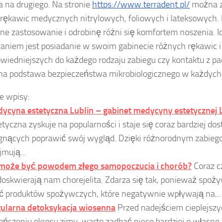
a na drugiego. Na stronie
https://www.terradent.pl/
można z
 rękawic medycznych nitrylowych, foliowych i lateksowych.
nne zastosowanie i odrobinę różni się komfortem noszenia. 
aniem jest posiadanie w swoim gabinecie różnych rękawic 
wiedniejszych do każdego rodzaju zabiegu czy kontaktu z pac
na podstawa bezpieczeństwa mikrobiologicznego w każdyc
e wpisy:
ycyna estetyczna Lublin – gabinet medycyny estetycznej 
etyczna zyskuje na popularności i staje się coraz bardziej do
gnących poprawić swój wygląd. Dzięki różnorodnym zabiego
jmują...
może być powodem złego samopoczucia i chorób?
Coraz c
doskwierają nam chorejelita. Zdarza się tak, ponieważ spo
ść produktów spożywczych, które negatywnie wpływają na...
ularna detoksykacja wiosenna
Przed nadejściem cieplejszyc
ończeniu okresu zimy, warto zadbać nieco bardziej o własne 