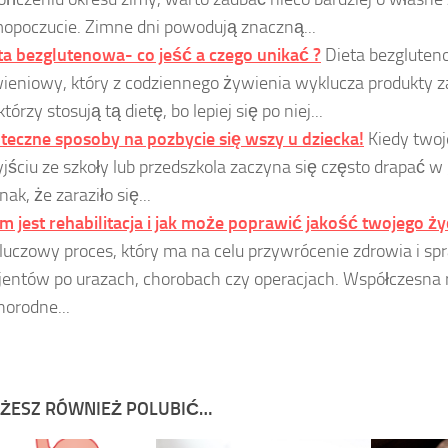
opoczucie. Zimne dni powodują znaczną...
ta bezglutenowa- co jeść a czego unikać ?
Dieta bezgluten
ieniowy, który z codziennego żywienia wyklucza produkty z
tórzy stosują tą dietę, bo lepiej się po niej...
teczne sposoby na pozbycie się wszy u dziecka!
Kiedy twoj
yjściu ze szkoły lub przedszkola zaczyna się często drapać 
nak, że zaraziło się...
m jest rehabilitacja i jak może poprawić jakość twojego ży
kluczowy proces, który ma na celu przywrócenie zdrowia i s
jentów po urazach, chorobach czy operacjach. Współczesna r
norodne...
ŻESZ RÓWNIEŻ POLUBIĆ…