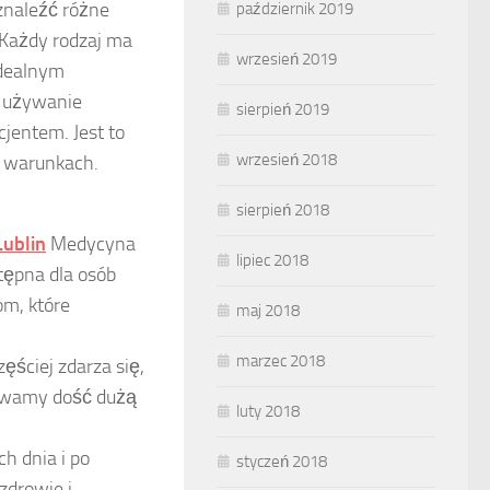
naleźć różne
październik 2019
 Każdy rodzaj ma
wrzesień 2019
Idealnym
i używanie
sierpień 2019
jentem. Jest to
wrzesień 2018
h warunkach.
sierpień 2018
Lublin
Medycyna
lipiec 2018
stępna dla osób
m, które
maj 2018
marzec 2018
zęściej zdarza się,
żywamy dość dużą
luty 2018
h dnia i po
styczeń 2018
zdrowie i