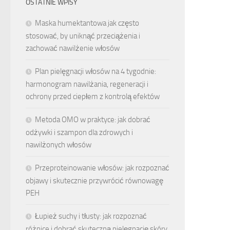
OSTATNIE WPISY
Maska humektantowa jak często
stosować, by uniknąć przeciążenia i
zachować nawilżenie włosów
Plan pielęgnacji włosów na 4 tygodnie:
harmonogram nawilżania, regeneracji i
ochrony przed ciepłem z kontrolą efektów
Metoda OMO w praktyce: jak dobrać
odżywki i szampon dla zdrowych i
nawilżonych włosów
Przeproteinowanie włosów: jak rozpoznać
objawy i skutecznie przywrócić równowagę
PEH
Łupież suchy i tłusty: jak rozpoznać
różnice i dobrać skuteczną pielęgnację skóry