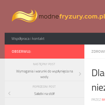
Skip to content
Współpraca i kontakt
OBSERWUJ:
ZDROW
NASTĘPNY POST
Dla
Wymagania i warunki do wypłynięcia na
wody.
nie
POPRZEDNI POST
Sałatki na stół!
PRZEZ
M