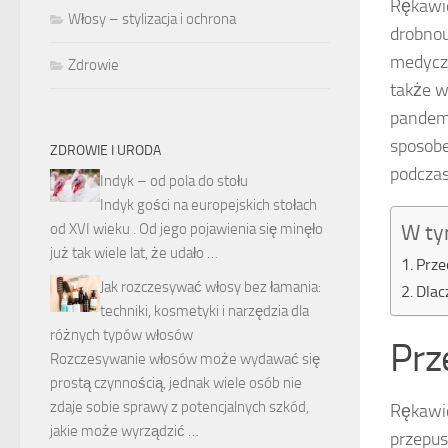
Rękawic
Włosy – stylizacja i ochrona
drobnou
medyczn
Zdrowie
także w
pandem
sposobe
ZDROWIE I URODA
podczas
Indyk – od pola do stołu
Indyk gości na europejskich stołach
od XVI wieku . Od jego pojawienia się minęło
W ty
już tak wiele lat, że udało …
Prze
Jak rozczesywać włosy bez łamania:
Dlac
techniki, kosmetyki i narzędzia dla
różnych typów włosów
Prz
Rozczesywanie włosów może wydawać się
prostą czynnością, jednak wiele osób nie
zdaje sobie sprawy z potencjalnych szkód,
Rękawic
jakie może wyrządzić …
przepus