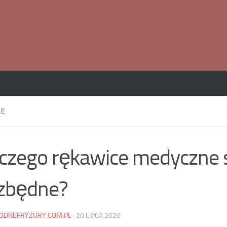
IE
czego rękawice medyczne 
zbędne?
ODNEFRYZURY.COM.PL
·
20 LIPCA 2020