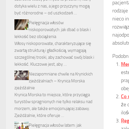
pacjent
dotyka wielu z nas, a jego przyczyny mogą
rodzaje
być różnorodne – od uszkodzeń …
nieco i
Pielęgnacja włosów
rozwiąz
niskoporowatych: jak dbać o blask i
najodpo
lekkość bez obciążenia
absolut
Włosy niskoporowate, charakteryzujące się
zwartą strukturą i gładkością, wymagają
Podobn
szczególnej troski, aby zachować swój blask i
Med
lekkość. Kluczowe jest, aby …
est
Niezapomniane chwile na Krynickich
pra
zjeżdżalniach – Krynica Morska
zjeżdżalnie
obe
Krynica Morska to miejsce, które przyciąga
Co 
turystów spragnionych nie tylko relaksu nad
że 
morzem, ale także emocjonującej zabawy.
ilo
Zjeżdżalnie, które oferuje …
Reg
Pielęgnacja włosów latem: jak
zak