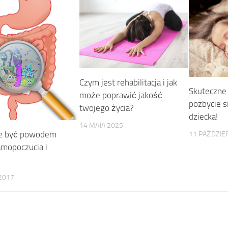
Czym jest rehabilitacja i jak
Skuteczne
może poprawić jakość
pozbycie s
twojego życia?
dziecka!
14 MAJA 2025
e być powodem
11 PAŹDZIE
amopoczucia i
2017