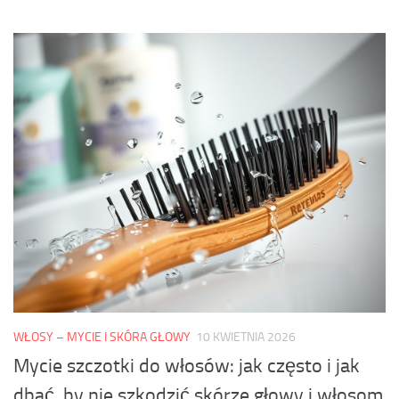
WŁOSY – MYCIE I SKÓRA GŁOWY
10 KWIETNIA 2026
Mycie szczotki do włosów: jak często i jak
dbać, by nie szkodzić skórze głowy i włosom