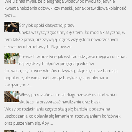
Wielu z nas myśli, że pielęgnacja włosów po myciu to jedynie
kwestia nałożenia odżywki czy maski, jednak prawidłowa kolejność
tych …
Schyłek epoki klasycznej prasy
Chyba wszyscy zgodzimy się z tym, że media klasyczne, w
tym także prasa, przeżywają regres względem nowoczesnych
serwisów internetowych. Najnowsze …
Co-wash w praktyce: jak wybrać odżywkę myjącą i uniknąć
najczęstszych błędów pielęgnacji włosów
Co-wash, czyli mycie włosów odżywką, staje się coraz bardziej
popularne, ale wiele osób wciąż boryka się z problemami
związanymi z …
Włosy po rozjaśnianiu: jak diagnozować uszkodzenia i
skutecznie przywracać nawilżenie oraz blask
Włosy po rozjaśnianiu często stają się bardziej podatne na
uszkodzenia, co objawia się łamaniem, rozdwajaniem końcówek
oraz puszeniem się. Aby …