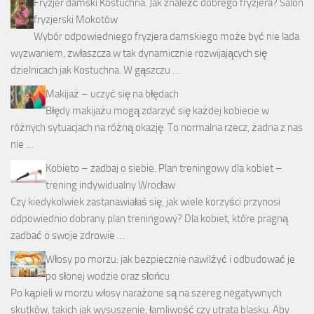
Fryzjer damski Kostuchna. Jak znaleźć dobrego fryzjera? Salon
fryzjerski Mokotów
Wybór odpowiedniego fryzjera damskiego może być nie lada
wyzwaniem, zwłaszcza w tak dynamicznie rozwijających się
dzielnicach jak Kostuchna. W gąszczu …
Makijaż – uczyć się na błędach
Błędy makijażu mogą zdarzyć się każdej kobiecie w
różnych sytuacjach na różną okazję. To normalna rzecz, żadna z nas
nie …
Kobieto – zadbaj o siebie. Plan treningowy dla kobiet –
trening indywidualny Wrocław
Czy kiedykolwiek zastanawiałaś się, jak wiele korzyści przynosi
odpowiednio dobrany plan treningowy? Dla kobiet, które pragną
zadbać o swoje zdrowie …
Włosy po morzu: jak bezpiecznie nawilżyć i odbudować je
po słonej wodzie oraz słońcu
Po kąpieli w morzu włosy narażone są na szereg negatywnych
skutków, takich jak wysuszenie, łamliwość czy utrata blasku. Aby