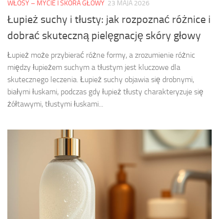
WŁOSY – MYCIE I SKÓRA GŁOWY
23 MAJA 2026
Łupież suchy i tłusty: jak rozpoznać różnice i
dobrać skuteczną pielęgnację skóry głowy
Łupież może przybierać różne formy, a zrozumienie różnic
między łupieżem suchym a tłustym jest kluczowe dla
skutecznego leczenia. Łupież suchy objawia się drobnymi,
białymi łuskami, podczas gdy łupież tłusty charakteryzuje się
żółtawymi, tłustymi łuskami...