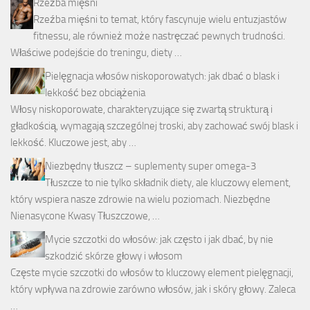
Rzeźba mięśni
Rzeźba mięśni to temat, który fascynuje wielu entuzjastów
fitnessu, ale również może nastręczać pewnych trudności.
Właściwe podejście do treningu, diety …
Pielęgnacja włosów niskoporowatych: jak dbać o blask i
lekkość bez obciążenia
Włosy niskoporowate, charakteryzujące się zwartą strukturą i
gładkością, wymagają szczególnej troski, aby zachować swój blask i
lekkość. Kluczowe jest, aby …
Niezbędny tłuszcz – suplementy super omega-3
Tłuszcze to nie tylko składnik diety, ale kluczowy element,
który wspiera nasze zdrowie na wielu poziomach. Niezbędne
Nienasycone Kwasy Tłuszczowe, …
Mycie szczotki do włosów: jak często i jak dbać, by nie
szkodzić skórze głowy i włosom
Częste mycie szczotki do włosów to kluczowy element pielęgnacji,
który wpływa na zdrowie zarówno włosów, jak i skóry głowy. Zaleca
…