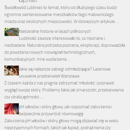
Łączności
Światłowód Lubliniec to temat, który od dłuższego czasu budzi
ogromne zainteresowanie mieszkańców tego malowniczego
miasta oraz okolicznych miejscowości. W dzisiejszym artykule …
Niebanalne historie w lasach północnych
Ludzkość zawsze interesowało to, co nieznane i
niezbadane. Naturalna potrzeba poznania, eksploracji, doprowadziła
do powstania nowych rozwiązań technologicznych,
komunikacyjnych. Inne wydarzenia …
Jakie są najlepsze zabiegi odmładzające? Laserowe
usuwanie przebarwień Warszawa
Z czasem każda z nas pragnie zatrzymać młodość i poprawić
wygląd swojej skóry. Problemy takie jak zmarszczki, przebarwienia
czy utrata jędrności …
pH włosów i skóry głowy: jak rozpoznać zaburzenia i
bezpiecznie przywrócić równowagę
Zaburzenia pH włosów i skóry głowy mogą objawiać się w wielu
nieprzyjemnych formach, takich jak łupież, podrażnienia czy