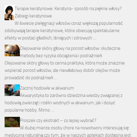
Terapie keratynowe. Keratyna- sposób na piękne włosy?
Zabiegi keratynowe
W świecie pielęgnacji włosów coraz większą popularność
zdobywają terapie keratynowe, które obiecują spektakularne
efekty w postaci gładkich, lśniących i zdrowych …
Olejowanie skóry głowy na porost włosów: skuteczne
metody bez ryzyka obciążenia i podrażnień
Olejowanie skóry głowy to cenna praktyka, która może znacznie
wspierać porost włosów, ale niewłaściwy dobór olejów może
prowadzić do podrażnień …
Zacznij hodowle w akwarium
Akwarystyka to zarówno dziedzina wiedzy związanej z
hodowlą zwierząt i roślin wodnych w akwarium, jak i dosyć
popularne hobby. Mimo …
Proszek czy ekstrakt – co lepiej wybrać?
W dużej mierze osoby chore na nowotwory interesują się
medycyna naturalną czy tym, że w naszych aptekach dostępna jest