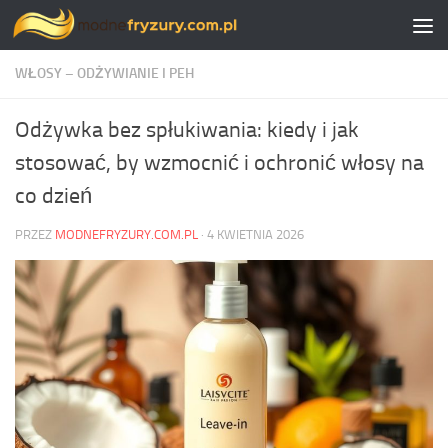
Skip to content
WŁOSY – ODŻYWIANIE I PEH
Odżywka bez spłukiwania: kiedy i jak
stosować, by wzmocnić i ochronić włosy na
co dzień
PRZEZ
MODNEFRYZURY.COM.PL
·
4 KWIETNIA 2026