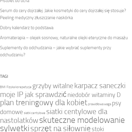
Pistolet do ucha
Serum do cery dojrzałej. Jakie kosmetyki do cery dojrzałej się stosuje?
Peeling medyczny złuszczanie naskórka
Dobry kalendarz to podstawa
Aromaterapia – olejek sosnowy, naturalne olejki eteryczne do masażu
Suplementy do odchudzania – jakie wybrać suplementy przy
odchudzaniu?
TAGI
karpacz saneczki
grzyby witalne
BMI
Fizyka korepetycje
moje IP jak sprawdzić
niedobór witaminy D
plan treningowy dla kobiet
psy
prawidłowa waga
siatki centylowe dla
domowe
siatki centylowe
skuteczne modelowanie
nastolatków
sylwetki
sprzęt na siłownie
stoki