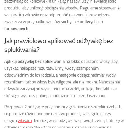
zaczynając od końcówek, a unikając nasady. Użyj niewielką ilość
produktu, aby uniknąć obciążenia włosów. Regularne stosowanie
wspiera ich zdrowie oraz odporność na czynniki zewnętrzne,
zwłaszcza w przypadku włosów
suchych
,
łamliwych
lub
farbowanych
.
Jak prawidłowo aplikować odżywkę bez
spłukiwania?
Aplikuj odżywkę bez spłukiwania
na lekko osuszone włosy, aby
uzyskać najlepsze rezultaty. Umyj włosy szamponem
odpowiednim do ich rodzaju, a następnie odsącz nadmiar wody
ręcznikiem, tak by włosy były wilgotne, ale nie mokre. Nanoszenie
odżywki zaczynaj od wysokości ucha w dół, unikając kontaktu ze
skórą głowy, co zapobiega podrażnieniu i przetłuszczaniu.
Rozprowadź odżywkę przy pomocy grzebienia o szerokich zębach,
co pomoże równomiernie nałożyć produkt, szczególnie przy
długich
włosach
. Jeśli używasz odżywki w sprayu, trzymaj butelkę w
odległości około 15-20 cm od włosów i rozpylaj ją głównie na