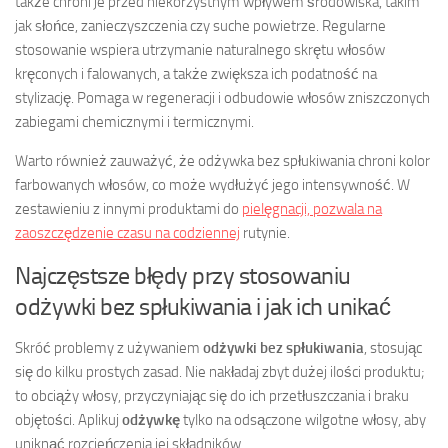
także chroni je przed niekorzystnym wpływem środowiska, takim
jak słońce, zanieczyszczenia czy suche powietrze. Regularne
stosowanie wspiera utrzymanie naturalnego skrętu włosów
kręconych i falowanych, a także zwiększa ich podatność na
stylizację. Pomaga w regeneracji i odbudowie włosów zniszczonych
zabiegami chemicznymi i termicznymi.
Warto również zauważyć, że odżywka bez spłukiwania chroni kolor
farbowanych włosów, co może wydłużyć jego intensywność. W
zestawieniu z innymi produktami do
pielęgnacji, pozwala na
zaoszczędzenie czasu na codziennej
rutynie.
Najczęstsze błędy przy stosowaniu
odżywki bez spłukiwania i jak ich unikać
Skróć problemy z używaniem
odżywki bez spłukiwania
, stosując
się do kilku prostych zasad. Nie nakładaj zbyt dużej ilości produktu;
to obciąży włosy, przyczyniając się do ich przetłuszczania i braku
objętości. Aplikuj
odżywkę
tylko na odsączone wilgotne włosy, aby
uniknąć rozcieńczenia jej składników.