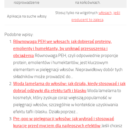
rozprowadzenie
na końcówkach.
Stosuj tylko na wilgotnych
włosach, jeśli
Aplikacja na suche włosy
producent to zaleca
.
Podobne wpisy:
Równowaga PEH we włosach: jak dobierać proteiny,
emolienty i humektanty, by uniknąć przesuszenia i
obciążenia
Równowaga PEH, czyli odpowiednie proporcje
protein, emolientów i humektantów, jest kluczowym
elementem w pielęgnacji włosów. Nieprawidłowy dobór tych
składników może prowadzić do...
Woda lamelarna do włosów: jak działa, kiedy stosować i jak
dobrać odżywki dla efektu tafli i blasku
Woda lamelarna to
kosmetyk, który zyskuje coraz większą popularność w
pielęgnacji włosów, szczególnie w kontekście uzyskiwania
efektu tafli i blasku. Działa poprzez...
Pre-poo w pielęgnacji włosów: jak wybrać i stosować
kuracje przed myciem dla najlepszych efektów
Jeśli chcesz