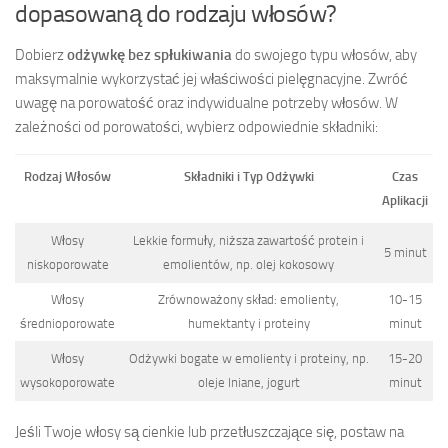
dopasowaną do rodzaju włosów?
Dobierz
odżywkę bez spłukiwania
do swojego typu włosów, aby
maksymalnie wykorzystać jej właściwości pielęgnacyjne. Zwróć
uwagę na porowatość oraz indywidualne potrzeby włosów. W
zależności od porowatości, wybierz odpowiednie składniki:
Rodzaj Włosów
Składniki i Typ Odżywki
Czas
Aplikacji
Włosy
Lekkie formuły, niższa zawartość protein i
5 minut
niskoporowate
emolientów, np. olej kokosowy
Włosy
Zrównoważony skład: emolienty,
10-15
średnioporowate
humektanty i proteiny
minut
Włosy
Odżywki bogate w emolienty i proteiny, np.
15-20
wysokoporowate
oleje lniane, jogurt
minut
Jeśli Twoje włosy są cienkie lub przetłuszczające się, postaw na