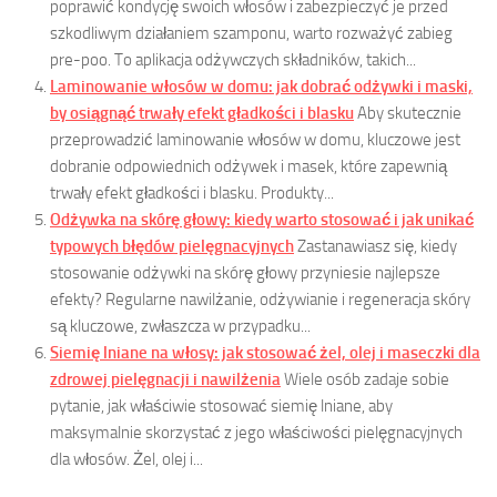
poprawić kondycję swoich włosów i zabezpieczyć je przed
szkodliwym działaniem szamponu, warto rozważyć zabieg
pre-poo. To aplikacja odżywczych składników, takich...
Laminowanie włosów w domu: jak dobrać odżywki i maski,
by osiągnąć trwały efekt gładkości i blasku
Aby skutecznie
przeprowadzić laminowanie włosów w domu, kluczowe jest
dobranie odpowiednich odżywek i masek, które zapewnią
trwały efekt gładkości i blasku. Produkty...
Odżywka na skórę głowy: kiedy warto stosować i jak unikać
typowych błędów pielęgnacyjnych
Zastanawiasz się, kiedy
stosowanie odżywki na skórę głowy przyniesie najlepsze
efekty? Regularne nawilżanie, odżywianie i regeneracja skóry
są kluczowe, zwłaszcza w przypadku...
Siemię lniane na włosy: jak stosować żel, olej i maseczki dla
zdrowej pielęgnacji i nawilżenia
Wiele osób zadaje sobie
pytanie, jak właściwie stosować siemię lniane, aby
maksymalnie skorzystać z jego właściwości pielęgnacyjnych
dla włosów. Żel, olej i...