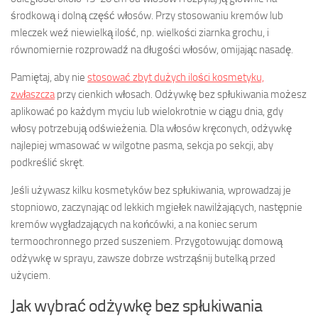
środkową i dolną część włosów. Przy stosowaniu kremów lub
mleczek weź niewielką ilość, np. wielkości ziarnka grochu, i
równomiernie rozprowadź na długości włosów, omijając nasadę.
Pamiętaj, aby nie
stosować zbyt dużych ilości kosmetyku,
zwłaszcza
przy cienkich włosach. Odżywkę bez spłukiwania możesz
aplikować po każdym myciu lub wielokrotnie w ciągu dnia, gdy
włosy potrzebują odświeżenia. Dla włosów kręconych, odżywkę
najlepiej wmasować w wilgotne pasma, sekcja po sekcji, aby
podkreślić skręt.
Jeśli używasz kilku kosmetyków bez spłukiwania, wprowadzaj je
stopniowo, zaczynając od lekkich mgiełek nawilżających, następnie
kremów wygładzających na końcówki, a na koniec serum
termoochronnego przed suszeniem. Przygotowując domową
odżywkę w sprayu, zawsze dobrze wstrząśnij butelką przed
użyciem.
Jak wybrać odżywkę bez spłukiwania