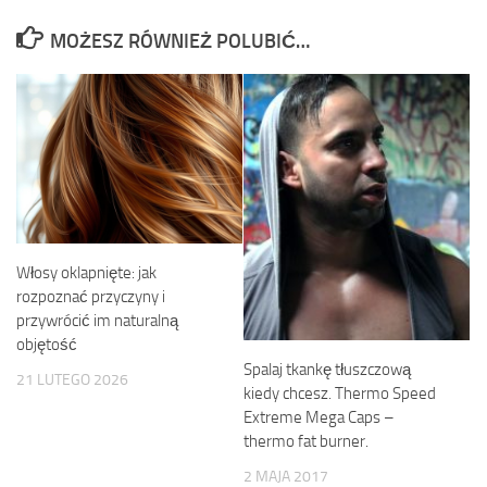
MOŻESZ RÓWNIEŻ POLUBIĆ…
Włosy oklapnięte: jak
rozpoznać przyczyny i
przywrócić im naturalną
objętość
Spalaj tkankę tłuszczową
21 LUTEGO 2026
kiedy chcesz. Thermo Speed
Extreme Mega Caps –
thermo fat burner.
2 MAJA 2017