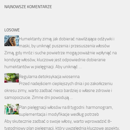
NAJNOWSZE KOMENTARZE
LOSOWE
Humektanty zimą: jak dobierać nawilżające odżywki i
maski, by uniknąć puszenia i przesuszenia włosów
Zimą, gdy mróz i suche powietrze mogą poważnie wpłynąć na
kondycję włosów, kluczowe jest odpowiednie dobieranie
humektantów w pielęgnacji. Aby uniknąć …
Regularna detoksykacja wiosenna
Przed nadejściem cieplejszych dnia i po zakończeniu
okresu zimy, warto zadbać nieco bardziej o własne zdrowie i
samopoczucie. Zimne dni powodują …
Plan pielęgnacji włosów na 8 tygodni: harmonogram,
suplementacja i modyfikacje według potrzeb
Aby skutecznie zadbać o swoje włosy, warto wprowadzić 8-
tygodniowy plan pielęgnacji, który uwzględnia kluczowe aspekty,