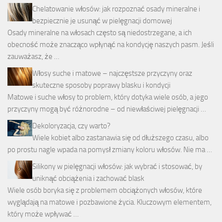
Chelatowanie włosów: jak rozpoznać osady mineralne i
bezpiecznie je usunąć w pielęgnacji domowej
Osady mineralne na włosach często są niedostrzegane, a ich
obecność może znacząco wpłynąć na kondycję naszych pasm. Jeśli
zauważasz, że …
Włosy suche i matowe – najczęstsze przyczyny oraz
skuteczne sposoby poprawy blasku i kondycji
Matowe i suche włosy to problem, który dotyka wiele osób, a jego
przyczyny mogą być różnorodne – od niewłaściwej pielęgnacji …
Dekoloryzacja, czy warto?
Wiele kobiet albo zastanawia się od dłuższego czasu, albo
po prostu nagle wpada na pomysł zmiany koloru włosów. Nie ma …
Silikony w pielęgnacji włosów: jak wybrać i stosować, by
uniknąć obciążenia i zachować blask
Wiele osób boryka się z problemem obciążonych włosów, które
wyglądają na matowe i pozbawione życia. Kluczowym elementem,
który może wpływać …