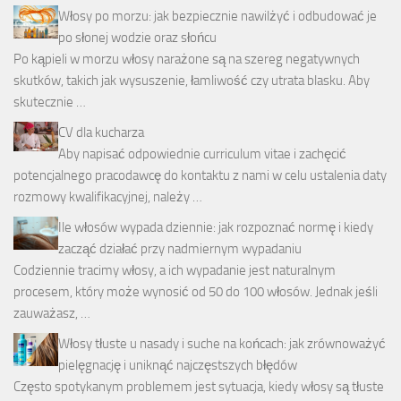
Włosy po morzu: jak bezpiecznie nawilżyć i odbudować je
po słonej wodzie oraz słońcu
Po kąpieli w morzu włosy narażone są na szereg negatywnych
skutków, takich jak wysuszenie, łamliwość czy utrata blasku. Aby
skutecznie …
CV dla kucharza
Aby napisać odpowiednie curriculum vitae i zachęcić
potencjalnego pracodawcę do kontaktu z nami w celu ustalenia daty
rozmowy kwalifikacyjnej, należy …
Ile włosów wypada dziennie: jak rozpoznać normę i kiedy
zacząć działać przy nadmiernym wypadaniu
Codziennie tracimy włosy, a ich wypadanie jest naturalnym
procesem, który może wynosić od 50 do 100 włosów. Jednak jeśli
zauważasz, …
Włosy tłuste u nasady i suche na końcach: jak zrównoważyć
pielęgnację i uniknąć najczęstszych błędów
Często spotykanym problemem jest sytuacja, kiedy włosy są tłuste