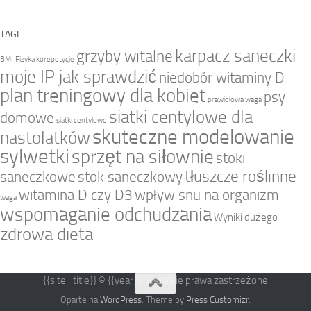
TAGI
karpacz saneczki
grzyby witalne
BMI
Fizyka korepetycje
moje IP jak sprawdzić
niedobór witaminy D
plan treningowy dla kobiet
psy
prawidłowa waga
siatki centylowe dla
domowe
siatki centylowe
skuteczne modelowanie
nastolatków
sylwetki
sprzęt na siłownie
stoki
tłuszcze roślinne
saneczkowe
stok saneczkowy
witamina D czy D3
wpływ snu na organizm
waga
wspomaganie odchudzania
Wyniki dużego
zdrowa dieta
{{site_title}} © {{year}}. Wszelkie prawa zastrzeżone
Oparte na
WordPress
. Theme by
Press Customizr
.