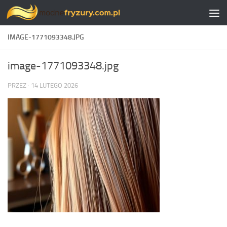
Skip to content
IMAGE-1771093348.JPG
image-1771093348.jpg
PRZEZ
·
14 LUTEGO 2026