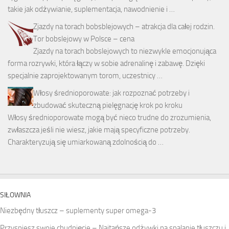
takie jak odżywianie, suplementacja, nawodnienie i …
Zjazdy na torach bobsblejowych – atrakcja dla całej rodzin.
Tor bobslejowy w Polsce – cena
Zjazdy na torach bobslejowych to niezwykle emocjonująca
forma rozrywki, która łączy w sobie adrenalinę i zabawę. Dzięki
specjalnie zaprojektowanym torom, uczestnicy …
Włosy średnioporowate: jak rozpoznać potrzeby i
zbudować skuteczną pielęgnację krok po kroku
Włosy średnioporowate mogą być nieco trudne do zrozumienia,
zwłaszcza jeśli nie wiesz, jakie mają specyficzne potrzeby.
Charakteryzują się umiarkowaną zdolnością do …
SIŁOWNIA
Niezbędny tłuszcz – suplementy super omega-3
Przyspiesz swoje chudnięcie – Najtańsze odżywki na spalanie tłuszczu i