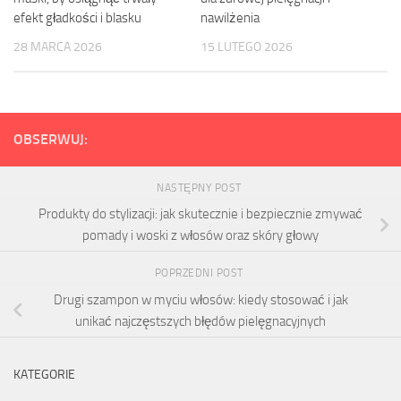
efekt gładkości i blasku
nawilżenia
28 MARCA 2026
15 LUTEGO 2026
OBSERWUJ:
NASTĘPNY POST
Produkty do stylizacji: jak skutecznie i bezpiecznie zmywać
pomady i woski z włosów oraz skóry głowy
POPRZEDNI POST
Drugi szampon w myciu włosów: kiedy stosować i jak
unikać najczęstszych błędów pielęgnacyjnych
KATEGORIE