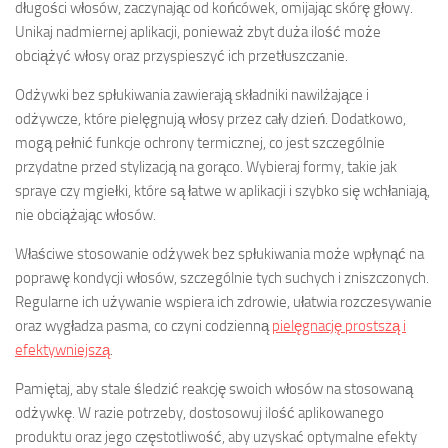
długości włosów, zaczynając od końcówek, omijając skórę głowy.
Unikaj nadmiernej aplikacji, ponieważ zbyt duża ilość może
obciążyć włosy oraz przyspieszyć ich przetłuszczanie.
Odżywki bez spłukiwania zawierają składniki nawilżające i
odżywcze, które pielęgnują włosy przez cały dzień. Dodatkowo,
mogą pełnić funkcje ochrony termicznej, co jest szczególnie
przydatne przed stylizacją na gorąco. Wybieraj formy, takie jak
spraye czy mgiełki, które są łatwe w aplikacji i szybko się wchłaniają,
nie obciążając włosów.
Właściwe stosowanie odżywek bez spłukiwania może wpłynąć na
poprawę kondycji włosów, szczególnie tych suchych i zniszczonych.
Regularne ich używanie wspiera ich zdrowie, ułatwia rozczesywanie
oraz wygładza pasma, co czyni codzienną
pielęgnację prostszą i
efektywniejszą
.
Pamiętaj, aby stale śledzić reakcję swoich włosów na stosowaną
odżywkę. W razie potrzeby, dostosowuj ilość aplikowanego
produktu oraz jego częstotliwość, aby uzyskać optymalne efekty