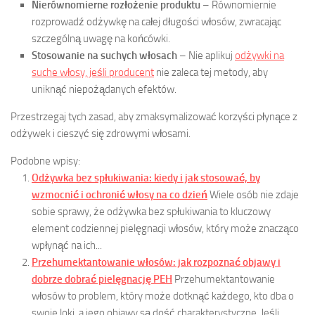
Nierównomierne rozłożenie produktu
– Równomiernie
rozprowadź odżywkę na całej długości włosów, zwracając
szczególną uwagę na końcówki.
Stosowanie na suchych włosach
– Nie aplikuj
odżywki na
suche włosy, jeśli producent
nie zaleca tej metody, aby
uniknąć niepożądanych efektów.
Przestrzegaj tych zasad, aby zmaksymalizować korzyści płynące z
odżywek i cieszyć się zdrowymi włosami.
Podobne wpisy:
Odżywka bez spłukiwania: kiedy i jak stosować, by
wzmocnić i ochronić włosy na co dzień
Wiele osób nie zdaje
sobie sprawy, że odżywka bez spłukiwania to kluczowy
element codziennej pielęgnacji włosów, który może znacząco
wpłynąć na ich...
Przehumektantowanie włosów: jak rozpoznać objawy i
dobrze dobrać pielęgnację PEH
Przehumektantowanie
włosów to problem, który może dotknąć każdego, kto dba o
swoje loki, a jego objawy są dość charakterystyczne. Jeśli