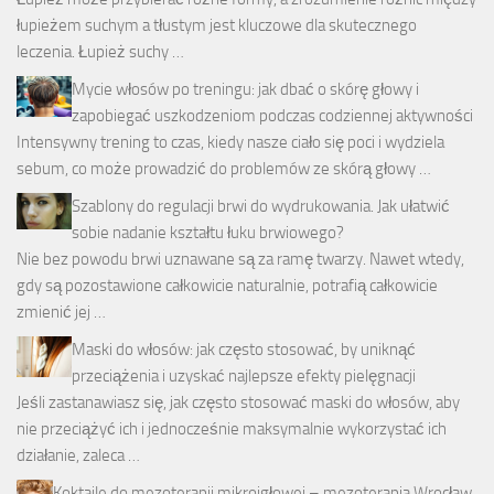
łupieżem suchym a tłustym jest kluczowe dla skutecznego
leczenia. Łupież suchy …
Mycie włosów po treningu: jak dbać o skórę głowy i
zapobiegać uszkodzeniom podczas codziennej aktywności
Intensywny trening to czas, kiedy nasze ciało się poci i wydziela
sebum, co może prowadzić do problemów ze skórą głowy …
Szablony do regulacji brwi do wydrukowania. Jak ułatwić
sobie nadanie kształtu łuku brwiowego?
Nie bez powodu brwi uznawane są za ramę twarzy. Nawet wtedy,
gdy są pozostawione całkowicie naturalnie, potrafią całkowicie
zmienić jej …
Maski do włosów: jak często stosować, by uniknąć
przeciążenia i uzyskać najlepsze efekty pielęgnacji
Jeśli zastanawiasz się, jak często stosować maski do włosów, aby
nie przeciążyć ich i jednocześnie maksymalnie wykorzystać ich
działanie, zaleca …
Koktajle do mezoterapii mikroigłowej – mezoterapia Wrocław