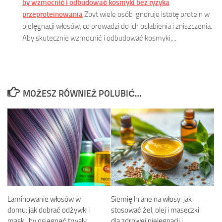
by wzmocnić i odbudować kosmyki bez ryzyka
przeproteinowania
Zbyt wiele osób ignoruje istotę protein w
pielęgnacji włosów, co prowadzi do ich osłabienia i zniszczenia.
Aby skutecznie wzmocnić i odbudować kosmyki,...
MOŻESZ RÓWNIEŻ POLUBIĆ…
Laminowanie włosów w
Siemię lniane na włosy: jak
domu: jak dobrać odżywki i
stosować żel, olej i maseczki
maski, by osiągnąć trwały
dla zdrowej pielęgnacji i