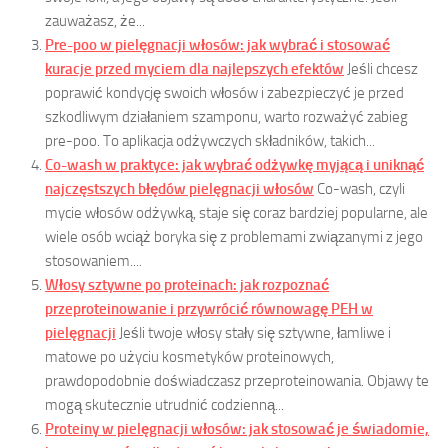
zauważasz, że...
Pre-poo w pielęgnacji włosów: jak wybrać i stosować
kuracje przed myciem dla najlepszych efektów
Jeśli chcesz
poprawić kondycję swoich włosów i zabezpieczyć je przed
szkodliwym działaniem szamponu, warto rozważyć zabieg
pre-poo. To aplikacja odżywczych składników, takich...
Co-wash w praktyce: jak wybrać odżywkę myjącą i uniknąć
najczęstszych błędów pielęgnacji włosów
Co-wash, czyli
mycie włosów odżywką, staje się coraz bardziej popularne, ale
wiele osób wciąż boryka się z problemami związanymi z jego
stosowaniem....
Włosy sztywne po proteinach: jak rozpoznać
przeproteinowanie i przywrócić równowagę PEH w
pielęgnacji
Jeśli twoje włosy stały się sztywne, łamliwe i
matowe po użyciu kosmetyków proteinowych,
prawdopodobnie doświadczasz przeproteinowania. Objawy te
mogą skutecznie utrudnić codzienną...
Proteiny w pielęgnacji włosów: jak stosować je świadomie,