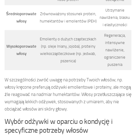
Utrzymanie
Średnioporowate
Zrównoważony stosunek protein,
nawilżenia, blasku
włosy
humektantów i emolientów (PEH)
i elastyczności
Regeneracja,
Emolienty o dużych cząsteczkach
intensywne
Wysokoporowate
(np. oleje lniany, jojoba), proteiny
nawilżenie,
włosy
wielkocząsteczkowe (np. jedwab,
ograniczenie
pszenica)
puszenia
W szczególności zwróć uwagę na potrzeby Twoich włosów, np.
włosy kręcone preferują odżywki emolientowe i proteiny, ale mogą
źle reagować na nadmiar humektantów. Włosy przetłuszczające się
wymagają lekkich odżywek, stosowanych z umiarem, aby nie
obciążać włosów ani skóry głowy.
Wybór odżywki w oparciu o kondycję i
specyficzne potrzeby włosów