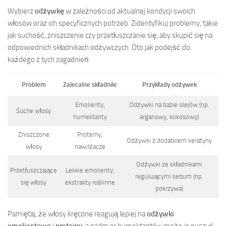
Wybierz
odżywkę
w zależności od aktualnej kondycji swoich
włosów oraz ich specyficznych potrzeb. Zidentyfikuj problemy, takie
jak suchość, zniszczenie czy przetłuszczanie się, aby skupić się na
odpowiednich składnikach odżywczych. Oto jak podejść do
każdego z tych zagadnień:
Problem
Zalecalne składniki
Przykłady odżywek
Emolienty,
Odżywki na bazie olejów (np.
Suche włosy
humektanty
arganowy, kokosowy)
Zniszczone
Proteiny,
Odżywki z dodatkiem keratyny
włosy
nawilżacze
Odżywki ze składnikami
Przetłuszczające
Lekkie emolienty,
regulującymi sebum (np.
się włosy
ekstrakty roślinne
pokrzywa)
Pamiętaj, że włosy kręcone reagują lepiej na
odżywki
emolientowe
i
proteiny
, a nadmiar humektantów może je puszyć.