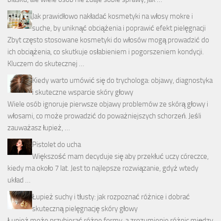
Jak prawidłowo nakładać kosmetyki na włosy mokre i
suche, by uniknąć obciążenia i poprawić efekt pielęgnacji
Zbyt często stosowane kosmetyki do włosów mogą prowadzić do
ich obciążenia, co skutkuje osłabieniem i pogorszeniem kondycji.
Kluczem do skutecznej …
Kiedy warto umówić się do trychologa: objawy, diagnostyka
i skuteczne wsparcie skóry głowy
Wiele osób ignoruje pierwsze objawy problemów ze skórą głowy i
włosami, co może prowadzić do poważniejszych schorzeń. Jeśli
zauważasz łupież, …
Pistolet do ucha
Większość mam decyduje się aby przekłuć uczy córeczce,
kiedy ma około 7 lat. Jest to najlepsze rozwiązanie, gdyż wtedy
układ …
Łupież suchy i tłusty: jak rozpoznać różnice i dobrać
skuteczną pielęgnację skóry głowy
Łupież może przybierać różne formy, a zrozumienie różnic między