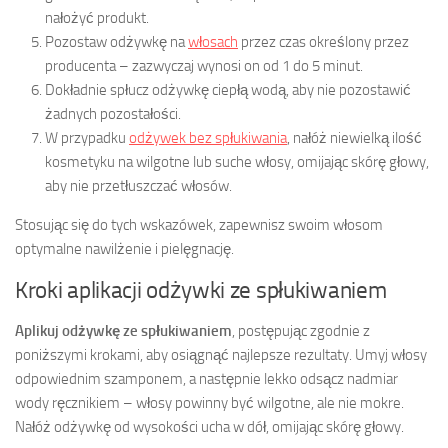
nałożyć produkt.
Pozostaw odżywkę na
włosach
przez czas określony przez
producenta – zazwyczaj wynosi on od 1 do 5 minut.
Dokładnie spłucz odżywkę ciepłą wodą, aby nie pozostawić
żadnych pozostałości.
W przypadku
odżywek bez spłukiwania
, nałóż niewielką ilość
kosmetyku na wilgotne lub suche włosy, omijając skórę głowy,
aby nie przetłuszczać włosów.
Stosując się do tych wskazówek, zapewnisz swoim włosom
optymalne nawilżenie i pielęgnację.
Kroki aplikacji odżywki ze spłukiwaniem
Aplikuj odżywkę ze spłukiwaniem
, postępując zgodnie z
poniższymi krokami, aby osiągnąć najlepsze rezultaty. Umyj włosy
odpowiednim szamponem, a następnie lekko odsącz nadmiar
wody ręcznikiem – włosy powinny być wilgotne, ale nie mokre.
Nałóż odżywkę od wysokości ucha w dół, omijając skórę głowy.