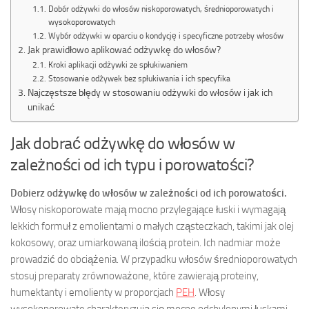
Dobór odżywki do włosów niskoporowatych, średnioporowatych i
wysokoporowatych
Wybór odżywki w oparciu o kondycję i specyficzne potrzeby włosów
Jak prawidłowo aplikować odżywkę do włosów?
Kroki aplikacji odżywki ze spłukiwaniem
Stosowanie odżywek bez spłukiwania i ich specyfika
Najczęstsze błędy w stosowaniu odżywki do włosów i jak ich
unikać
Jak dobrać odżywkę do włosów w
zależności od ich typu i porowatości?
Dobierz odżywkę do włosów w zależności od ich porowatości.
Włosy niskoporowate mają mocno przylegające łuski i wymagają
lekkich formuł z emolientami o małych cząsteczkach, takimi jak olej
kokosowy, oraz umiarkowaną ilością protein. Ich nadmiar może
prowadzić do obciążenia. W przypadku włosów średnioporowatych
stosuj preparaty zrównoważone, które zawierają proteiny,
humektanty i emolienty w proporcjach
PEH
. Włosy
wysokoporowate charakteryzują się mocno odchylonymi łuskami,