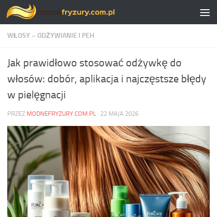
Skip to content
WŁOSY – ODŻYWIANIE I PEH
Jak prawidłowo stosować odżywkę do
włosów: dobór, aplikacja i najczęstsze błędy
w pielęgnacji
PRZEZ
MODNEFRYZURY.COM.PL
·
22 MAJA 2026