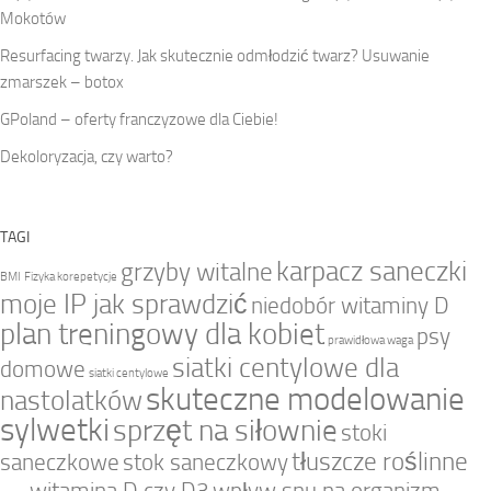
Mokotów
Resurfacing twarzy. Jak skutecznie odmłodzić twarz? Usuwanie
zmarszek – botox
GPoland – oferty franczyzowe dla Ciebie!
Dekoloryzacja, czy warto?
TAGI
karpacz saneczki
grzyby witalne
BMI
Fizyka korepetycje
moje IP jak sprawdzić
niedobór witaminy D
plan treningowy dla kobiet
psy
prawidłowa waga
siatki centylowe dla
domowe
siatki centylowe
skuteczne modelowanie
nastolatków
sylwetki
sprzęt na siłownie
stoki
tłuszcze roślinne
saneczkowe
stok saneczkowy
witamina D czy D3
wpływ snu na organizm