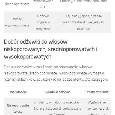
zbalansowane
Proteiny, humektanty, emolienty
średnioporowate
PEH
Odżywki
Olej lniany, jojoba, proteiny
Włosy
bogate w
wielkocząsteczkowe (jedwab,
wysokoporowate
emolienty
pszenica)
Dobór odżywki do włosów
niskoporowatych, średnioporowatych i
wysokoporowatych
Dobierz odżywkę w zależności od porowatości włosów:
niskoporowate, średnioporowate i wysokoporowate wymagają
różnych składników, aby uzyskać najlepsze efekty. Oto szczegóły:
Typ włosów
Składniki odżywki
Efekty działania
Emolienty o małych cząsteczkach
Wygładzenie,
Niskoporowate
(np. olej kokosowy), umiarkowana
nawilżenie, brak
włosy
ilość protein
obciążenia