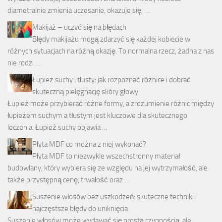
diametralnie zmienia uczesanie, okazuje się, …
Makijaż – uczyć się na błędach
Błędy makijażu mogą zdarzyć się każdej kobiecie w
różnych sytuacjach na różną okazję. To normalna rzecz, żadna z nas
nie rodzi …
Łupież suchy i tłusty: jak rozpoznać różnice i dobrać
skuteczną pielęgnację skóry głowy
Łupież może przybierać różne formy, a zrozumienie różnic między
łupieżem suchym a tłustym jest kluczowe dla skutecznego
leczenia. Łupież suchy objawia …
Płyta MDF co można z niej wykonać?
Płyta MDF to niezwykle wszechstronny materiał
budowlany, który wybiera się ze względu na jej wytrzymałość, ale
także przystępną cenę, trwałość oraz …
Suszenie włosów bez uszkodzeń: skuteczne techniki i
najczęstsze błędy do uniknięcia
Suszenie włosów może wydawać się prostą czynnością, ale