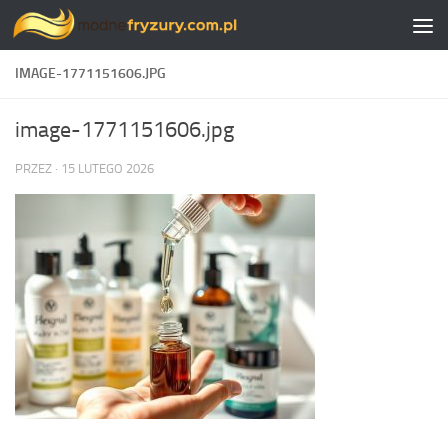
Skip to content
IMAGE-1771151606.JPG
image-1771151606.jpg
PRZEZ
·
15 LUTEGO 2026