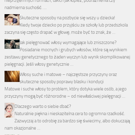
nieprzyjemnych formach, takich jak łupież, podrażnienia czy
nadmierna suchość. …
Skuteczne sposoby na pozbycie się wszy u dziecka!
Kiedy twoje dziecko po przyjściu ze szkoły lub przedszkola
zaczyna się często drapać w głowę, może być to znak, że …
Jak pielęgnować włosy wymagające lub zniszczone?
Posiadanie mocnych i grubych włosów, które są wynikiem
zestawu genetycznego to żaden wyczyn lub wynik skomplikowanej
pielęgnacji. Jeśli włosy genetycznie …
Włosy suche i matowe – najczęstsze przyczyny oraz
skuteczne sposoby poprawy blasku i kondycji
Matowe i suche włosy to problem, który dotyka wiele osób, a jego
przyczyny mogą być różnorodne – od niewłaściwej pielęgnacji …
Dlaczego warto o siebie dbać?
Naturalnie piękna i nieskazitelna cera to ogromna rzadkość.
Zazwyczaj a to odrobię za bardzo się świecimy, albo dokuczają
nam okazjonalne …