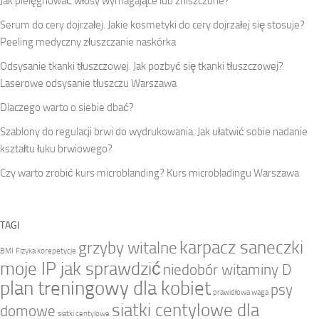
Jak pielęgnować włosy wymagające lub zniszczone?
Serum do cery dojrzałej. Jakie kosmetyki do cery dojrzałej się stosuje?
Peeling medyczny złuszczanie naskórka
Odsysanie tkanki tłuszczowej. Jak pozbyć się tkanki tłuszczowej?
Laserowe odsysanie tłuszczu Warszawa
Dlaczego warto o siebie dbać?
Szablony do regulacji brwi do wydrukowania. Jak ułatwić sobie nadanie
kształtu łuku brwiowego?
Czy warto zrobić kurs microblanding? Kurs microbladingu Warszawa
TAGI
karpacz saneczki
grzyby witalne
BMI
Fizyka korepetycje
moje IP jak sprawdzić
niedobór witaminy D
plan treningowy dla kobiet
psy
prawidłowa waga
siatki centylowe dla
domowe
siatki centylowe