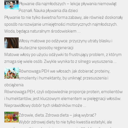
Pływanie dla najmłodszych – lekcje pływania niemowląt
Poznań. Nauka pływania dla dzieci
Pływanie to nie tylko świetna forma zabawy, ale również doskonały
sposób na rozwijanie umiejętności motorycznych najmłodszych.
Woda, będąca naturalnym środowiskiem …
Włosy matowe po odżywce: przyczyny utraty blasku i
skuteczne sposoby regeneracji
Matowe włosy po użyciu odżywki to frustrujący problem, z którym
zmaga się wiele osób. Zwykle wynika to z silnego wysuszenia …
Równowaga PEH we włosach: jak dobierać proteiny,
emolienty i humektanty, by uniknąć przesuszenia i
obciążenia
Równowaga PEH, czyli odpowiednie proporcje protein, emolientów
i humektantów, jest kluczowym elementem w pielęgnacji włosów.
Nieprawidłowy dobór tych składników może …
Zdrowie, dieta. Zdrowa dieta – jaką wybrać?
Wybór zdrowej diety to nie tylko kwestia estetyki, ale