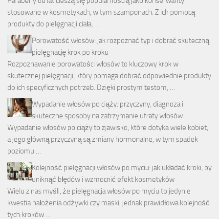
Parabeny od lat cieszą się popularnością jako konserwanty
stosowane w kosmetykach, w tym szamponach. Z ich pomocą
produkty do pielęgnacji ciała, …
Porowatość włosów: jak rozpoznać typ i dobrać skuteczną
pielęgnację krok po kroku
Rozpoznawanie porowatości włosów to kluczowy krok w
skutecznej pielęgnacji, który pomaga dobrać odpowiednie produkty
do ich specyficznych potrzeb. Dzięki prostym testom, …
Wypadanie włosów po ciąży: przyczyny, diagnoza i
skuteczne sposoby na zatrzymanie utraty włosów
Wypadanie włosów po ciąży to zjawisko, które dotyka wiele kobiet,
a jego główną przyczyną są zmiany hormonalne, w tym spadek
poziomu …
Kolejność pielęgnacji włosów po myciu: jak układać kroki, by
uniknąć błędów i wzmocnić efekt kosmetyków
Wielu z nas myśli, że pielęgnacja włosów po myciu to jedynie
kwestia nałożenia odżywki czy maski, jednak prawidłowa kolejność
tych kroków …