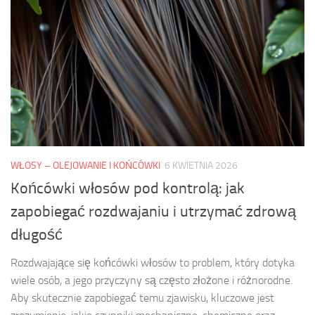
WŁOSY – OLEJOWANIE I KOŃCÓWKI
6 KWIETNIA 2026
Końcówki włosów pod kontrolą: jak
zapobiegać rozdwajaniu i utrzymać zdrową
długość
Rozdwajające się końcówki włosów to problem, który dotyka
wiele osób, a jego przyczyny są często złożone i różnorodne.
Aby skutecznie zapobiegać temu zjawisku, kluczowe jest