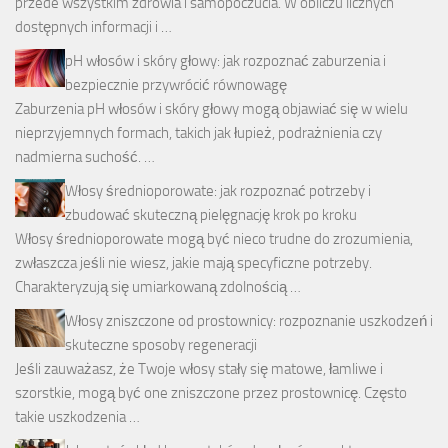
przede wszystkim zdrowia i samopoczucia. W obliczu licznych
dostępnych informacji i …
pH włosów i skóry głowy: jak rozpoznać zaburzenia i
bezpiecznie przywrócić równowagę
Zaburzenia pH włosów i skóry głowy mogą objawiać się w wielu
nieprzyjemnych formach, takich jak łupież, podrażnienia czy
nadmierna suchość. …
Włosy średnioporowate: jak rozpoznać potrzeby i
zbudować skuteczną pielęgnację krok po kroku
Włosy średnioporowate mogą być nieco trudne do zrozumienia,
zwłaszcza jeśli nie wiesz, jakie mają specyficzne potrzeby.
Charakteryzują się umiarkowaną zdolnością …
Włosy zniszczone od prostownicy: rozpoznanie uszkodzeń i
skuteczne sposoby regeneracji
Jeśli zauważasz, że Twoje włosy stały się matowe, łamliwe i
szorstkie, mogą być one zniszczone przez prostownicę. Często
takie uszkodzenia …