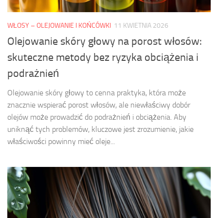
WŁOSY – OLEJOWANIE I KOŃCÓWKI
11 KWIETNIA 2026
Olejowanie skóry głowy na porost włosów:
skuteczne metody bez ryzyka obciążenia i
podrażnień
Olejowanie skóry głowy to cenna praktyka, która może
znacznie wspierać porost włosów, ale niewłaściwy dobór
olejów może prowadzić do podrażnień i obciążenia. Aby
uniknąć tych problemów, kluczowe jest zrozumienie, jakie
właściwości powinny mieć oleje...