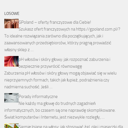
LOSOWE
GPoland – oferty franczyzowe dla Ciebie!
Szukasz ofert franczyzowych na https://gpoland.com.pl/?
To idealne rozwiązania zarówno dla początkujących, jak i
zaawansowanych przedsiębiorców, którzy pragną prowadzić
własny sklep z …
pH włosów i skóry głowy: jak rozpoznać zaburzenia i
bezpiecznie przywrócić równowagę
Zaburzenia pH włosów i skóry głowy mogą objawiać się w wielu
nieprzyjemnych formach, takich jak łupież, podrażnienia czy
nadmierna suchość. Jeśli …
Porady informatyczne
Nie każdy ma głowę do trudnych zagadnień
informatycznych, bo czasem są one naprawdę skomplikowane.
Świat komputerów i Internetu, jest niezwykle rozległy, …
Siemię lniane na włosy: jak stosować żel, olej i maseczki dla