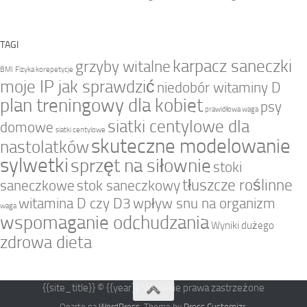
TAGI
karpacz saneczki
grzyby witalne
BMI
Fizyka korepetycje
moje IP jak sprawdzić
niedobór witaminy D
plan treningowy dla kobiet
psy
prawidłowa waga
siatki centylowe dla
domowe
siatki centylowe
skuteczne modelowanie
nastolatków
sylwetki
sprzęt na siłownie
stoki
tłuszcze roślinne
saneczkowe
stok saneczkowy
witamina D czy D3
wpływ snu na organizm
waga
wspomaganie odchudzania
Wyniki dużego
zdrowa dieta
{{site_title}} © {{year}}. Wszelkie prawa zastrzeżone
Oparte na
WordPress
. Theme by
Press Customizr
.