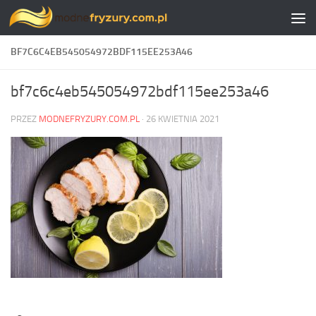
Skip to content
BF7C6C4EB545054972BDF115EE253A46
bf7c6c4eb545054972bdf115ee253a46
PRZEZ
MODNEFRYZURY.COM.PL
·
26 KWIETNIA 2021