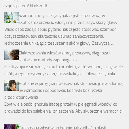
rządzą latem! Nadszedł …
Szampon oczyszczający: jak często stosować, by
skutecznie oczyścić włosy i nie przesuszyć skóry głowy
Wiele osób zadaje sobie pytanie, jak często stosować szampon
oczyszczający, aby skutecznie usunąć zanieczyszczenia,
jednocześnie unikając przesuszenia skóry głowy. Zazwyczaj …
Elektryzowanie włosów zimą: przyczyny, diagnoza i
skuteczne metody zapobiegania
Elektryzujące się włosy zimą to problem, z którym boryka się wiele
osób, a jego przyczyny są często zaskakujące. Główne czynniki …
Proteiny w pielęgnacji włosów: jak stosować je świadomie,
by wzmocnić i odbudować kosmyki bez ryzyka
przeproteinowania
Zbyt wiele osób ignoruje istotę protein w pielęgnacji włosów, co
prowadzi do ich osłabienia i zniszczenia. Aby skutecznie wzmocnić i
…
Pielęgnacja włosów po hennie: jak zadbać o blask,