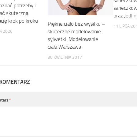
saneczkow
poznać potrzeby i
saneczkow
ać skuteczną
oraz Jedlin
ację krok po kroku
Piękne ciało bez wysiłku –
11 LIPCA 20
skuteczne modelowanie
A 2026
sylwetki. Modelowanie
ciała Warszawa
30 KWIETNIA 2017
 KOMENTARZ
tarz
*