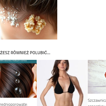
ŻESZ RÓWNIEŻ POLUBIĆ…
Szczawnica
rednioporowate: