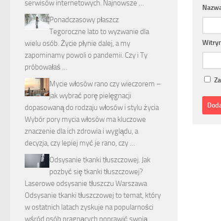
serwisów internetowych. Najnowsze …
Nazw
Ponadczasowy płaszcz
Tegoroczne lato to wyzwanie dla
Witry
wielu osób. Życie płynie dalej, a my
zapominamy powoli o pandemii. Czy i Ty
próbowałaś …
Za
Mycie włosów rano czy wieczorem –
jak wybrać porę pielęgnacji
dopasowaną do rodzaju włosów i stylu życia
Wybór pory mycia włosów ma kluczowe
znaczenie dla ich zdrowia i wyglądu, a
decyzja, czy lepiej myć je rano, czy …
Odsysanie tkanki tłuszczowej. Jak
pozbyć się tkanki tłuszczowej?
Laserowe odsysanie tłuszczu Warszawa
Odsysanie tkanki tłuszczowej to temat, który
w ostatnich latach zyskuje na popularności
wśród osób pragnących poprawić swoją