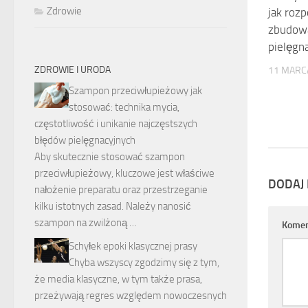
Zdrowie
jak roz
zbudow
pielęgn
ZDROWIE I URODA
11 MARC
Szampon przeciwłupieżowy jak
stosować: technika mycia,
częstotliwość i unikanie najczęstszych
błędów pielęgnacyjnych
Aby skutecznie stosować szampon
przeciwłupieżowy, kluczowe jest właściwe
DODAJ
nałożenie preparatu oraz przestrzeganie
kilku istotnych zasad. Należy nanosić
szampon na zwilżoną …
Komen
Schyłek epoki klasycznej prasy
Chyba wszyscy zgodzimy się z tym,
że media klasyczne, w tym także prasa,
przeżywają regres względem nowoczesnych