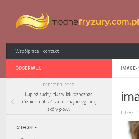
Skip to content
Współpraca i kontakt
OBSERWUJ:
IMAGE-
POPRZEDNI POST
im
Łupież suchy i tłusty: jak rozpoznać
różnice i dobrać skuteczną pielęgnację
skóry głowy
PRZEZ
·
1
KATEGORIE