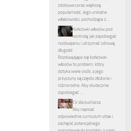
zdobywa coraz większą
popularność. Jego unikalne
właściwości, pochodzące z …
Końcówki włosów pod
kontrolą: jak zapobiegać
rozdwajaniu i utrzymać zdrową
długość
Rozdwajające się końcówki
włosów to problem, który
dotyka wiele osób, a jego
przyczyny są często złożone i
różnorodne. Aby skutecznie
zapobiegać …
CV dla kucharza
Aby napisać
odpowiednie curriculum vitae i
zachęcić potencjalnego
pracodawcę do kontaktu z nami