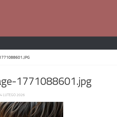
1771088601.JPG
age-1771088601.jpg
4 LUTEGO 2026