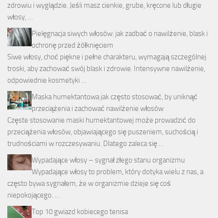
zdrowiu i wyglądzie. Jeśli masz cienkie, grube, kręcone lub długie
włosy, …
Pielęgnacja siwych włosów: jak zadbać o nawilżenie, blask i
ochronę przed żółknięciem
Siwe włosy, choć piękne i pełne charakteru, wymagają szczególnej
troski, aby zachować swój blask i zdrowie. Intensywne nawilżenie,
odpowiednie kosmetyki …
Maska humektantowa jak często stosować, by uniknąć
przeciążenia i zachować nawilżenie włosów
Częste stosowanie maski humektantowej może prowadzić do
przeciążenia włosów, objawiającego się puszeniem, suchością i
trudnościami w rozczesywaniu. Dlatego zaleca się …
Wypadające włosy – sygnał złego stanu organizmu
Wypadające włosy to problem, który dotyka wielu z nas, a
często bywa sygnałem, że w organizmie dzieje się coś
niepokojącego. …
Top 10 gwiazd kobiecego tenisa