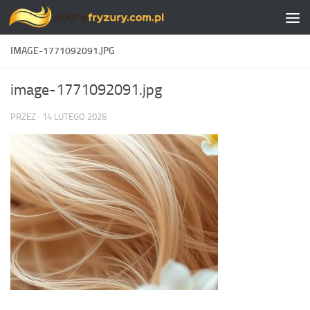
Skip to content
IMAGE-1771092091.JPG
image-1771092091.jpg
PRZEZ
·
14 LUTEGO 2026