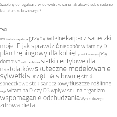
Szablony do regulacji brwi do wydrukowania. Jak ułatwić sobie nadanie
kształtu łuku brwiowego?
TAGI
karpacz saneczki
grzyby witalne
BMI
Fizyka korepetycje
moje IP jak sprawdzić
niedobór witaminy D
plan treningowy dla kobiet
psy
prawidłowa waga
siatki centylowe dla
domowe
siatki centylowe
skuteczne modelowanie
nastolatków
sylwetki
sprzęt na siłownie
stoki
tłuszcze roślinne
saneczkowe
stok saneczkowy
witamina D czy D3
wpływ snu na organizm
waga
wspomaganie odchudzania
Wyniki dużego
zdrowa dieta